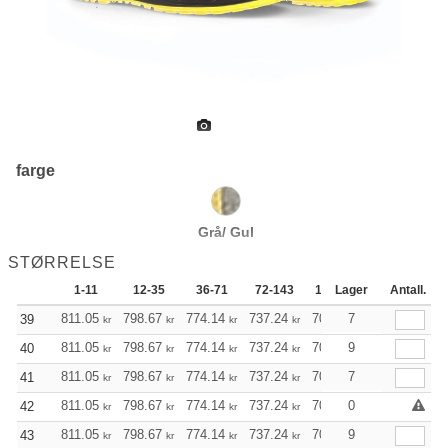
farge
Grå/ Gul
STØRRELSE
1-11
12-35
36-71
72-143
144-287
Lager
288 +
Antall.
811.05
798.67
774.14
737.24
700.44
7
681.93
39
kr
kr
kr
kr
kr
kr
811.05
798.67
774.14
737.24
700.44
9
681.93
40
kr
kr
kr
kr
kr
kr
811.05
798.67
774.14
737.24
700.44
7
681.93
41
kr
kr
kr
kr
kr
kr
811.05
798.67
774.14
737.24
700.44
0
681.93
42
kr
kr
kr
kr
kr
kr
811.05
798.67
774.14
737.24
700.44
9
681.93
43
kr
kr
kr
kr
kr
kr