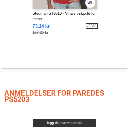
W1
Stedman ST9610 - V-hals t-skjorte for
menn
73,14 kr
-56%
167,25 kr
ANMELDELSER FOR PAREDES
PS5203
legg til en anmeldelse