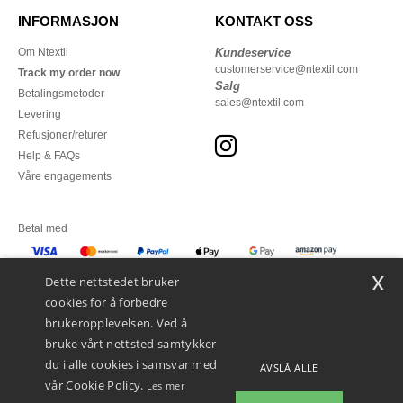
INFORMASJON
KONTAKT OSS
Om Ntextil
Kundeservice
customerservice@ntextil.com
Track my order now
Salg
Betalingsmetoder
sales@ntextil.com
Levering
Refusjoner/returer
Help & FAQs
Våre engagements
Betal med
x
Vi sender med
Dette nettstedet bruker
cookies for å forbedre
brukeropplevelsen. Ved å
bruke vårt nettsted samtykker
du i alle cookies i samsvar med
AVSLÅ ALLE
vår Cookie Policy.
Les mer