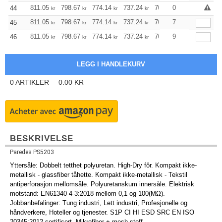
811.05
798.67
774.14
737.24
700.44
0
681.93
44
kr
kr
kr
kr
kr
kr
811.05
798.67
774.14
737.24
700.44
7
681.93
45
kr
kr
kr
kr
kr
kr
811.05
798.67
774.14
737.24
700.44
9
681.93
46
kr
kr
kr
kr
kr
kr
0
ARTIKLER
0.00
KR
BESKRIVELSE
Paredes PS5203
Yttersåle: Dobbelt tetthet polyuretan. High-Dry fôr. Kompakt ikke-
metallisk - glassfiber tåhette. Kompakt ikke-metallisk - Tekstil
antiperforasjon mellomsåle. Polyuretanskum innersåle. Elektrisk
motstand: EN61340-4-3:2018 mellom 0,1 og 100(MΩ).
Jobbanbefalinger: Tung industri, Lett industri, Profesjonelle og
håndverkere, Hoteller og tjenester. S1P CI HI ESD SRC EN ISO
20345:2012 sertifisert.
Mikrofiber
+ mesh stoff.