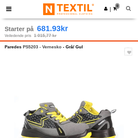
×
Ntextil-app
0
Last ned app
|
Bedre priser i appen!
681.93kr
Starter på
1 015,77 kr
Veiledende pris
Paredes
PS5203 - Vernesko
- Grå/ Gul
Previous
Next