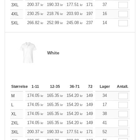
200.37
190.33
177.51
171.71
37
163.12
158.89
3XL
kr
kr
kr
kr
kr
230.25
218.76
203.93
197.36
16
187.54
182.64
4XL
kr
kr
kr
kr
kr
266.82
252.99
245.08
237.27
14
225.34
219.43
5XL
kr
kr
kr
kr
kr
White
Størrelse
1-11
12-35
36-71
72-143
Lager
144-287
Antall.
288 +
174.05
165.35
154.20
149.19
34
141.72
138.04
M
kr
kr
kr
kr
kr
174.05
165.35
154.20
149.19
17
141.72
138.04
L
kr
kr
kr
kr
kr
174.05
165.35
154.20
149.19
38
141.72
138.04
XL
kr
kr
kr
kr
kr
174.05
165.35
154.20
149.19
41
141.72
138.04
2XL
kr
kr
kr
kr
kr
200.37
190.33
177.51
171.71
52
163.12
158.89
3XL
kr
kr
kr
kr
kr