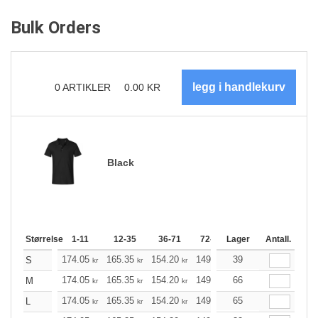
Bulk Orders
0
ARTIKLER
0.00
KR
Black
Størrelse
1-11
12-35
36-71
72-143
Lager
144-287
Antall.
288 +
174.05
165.35
154.20
149.19
39
141.72
138.04
S
kr
kr
kr
kr
kr
174.05
165.35
154.20
149.19
66
141.72
138.04
M
kr
kr
kr
kr
kr
174.05
165.35
154.20
149.19
65
141.72
138.04
L
kr
kr
kr
kr
kr