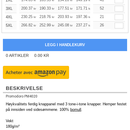
2XL
kr
kr
kr
kr
kr
kr
200.37
190.33
177.51
171.71
163.12
52
158.89
3XL
kr
kr
kr
kr
kr
kr
230.25
218.76
203.93
197.36
187.54
21
182.64
4XL
kr
kr
kr
kr
kr
kr
266.82
252.99
245.08
237.27
225.34
26
219.43
5XL
kr
kr
kr
kr
kr
kr
0
ARTIKLER
0.00
KR
BESKRIVELSE
Promodoro PM4020
Høykvalitets ferdig knappanel med 3 tone-i-tone knapper. Hemper festet
på innsiden ved sidesømmene. 100%
bomull
.
Vekt
180g/m²