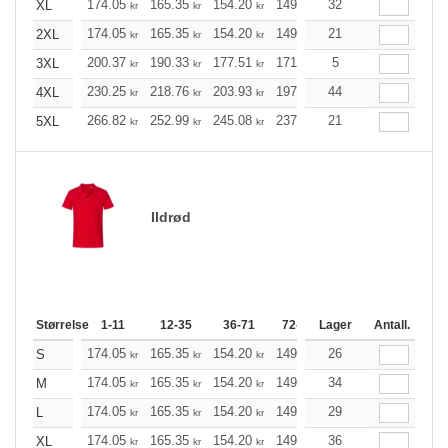
174.05
165.35
154.20
149.19
32
141.72
138.04
XL
kr
kr
kr
kr
kr
174.05
165.35
154.20
149.19
21
141.72
138.04
2XL
kr
kr
kr
kr
kr
200.37
190.33
177.51
171.71
5
163.12
158.89
3XL
kr
kr
kr
kr
kr
230.25
218.76
203.93
197.36
44
187.54
182.64
4XL
kr
kr
kr
kr
kr
266.82
252.99
245.08
237.27
21
225.34
219.43
5XL
kr
kr
kr
kr
kr
Ildrød
Størrelse
1-11
12-35
36-71
72-143
Lager
144-287
Antall.
288 +
174.05
165.35
154.20
149.19
26
141.72
138.04
S
kr
kr
kr
kr
kr
174.05
165.35
154.20
149.19
34
141.72
138.04
M
kr
kr
kr
kr
kr
174.05
165.35
154.20
149.19
29
141.72
138.04
L
kr
kr
kr
kr
kr
174.05
165.35
154.20
149.19
36
141.72
138.04
XL
kr
kr
kr
kr
kr