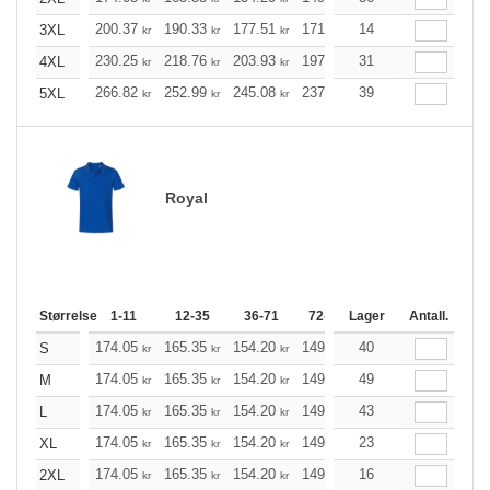
200.37
190.33
177.51
171.71
14
163.12
158.89
3XL
kr
kr
kr
kr
kr
230.25
218.76
203.93
197.36
31
187.54
182.64
4XL
kr
kr
kr
kr
kr
266.82
252.99
245.08
237.27
39
225.34
219.43
5XL
kr
kr
kr
kr
kr
Royal
Størrelse
1-11
12-35
36-71
72-143
Lager
144-287
Antall.
288 +
174.05
165.35
154.20
149.19
40
141.72
138.04
S
kr
kr
kr
kr
kr
174.05
165.35
154.20
149.19
49
141.72
138.04
M
kr
kr
kr
kr
kr
174.05
165.35
154.20
149.19
43
141.72
138.04
L
kr
kr
kr
kr
kr
174.05
165.35
154.20
149.19
23
141.72
138.04
XL
kr
kr
kr
kr
kr
174.05
165.35
154.20
149.19
16
141.72
138.04
2XL
kr
kr
kr
kr
kr