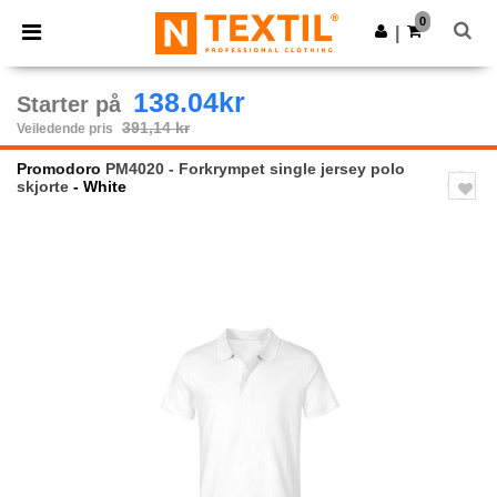
×
Ntextil-app
0
Last ned app
|
Bedre priser i appen!
138.04kr
Starter på
391,14 kr
Veiledende pris
Promodoro
PM4020 - Forkrympet single jersey polo
skjorte
- White
Previous
Next