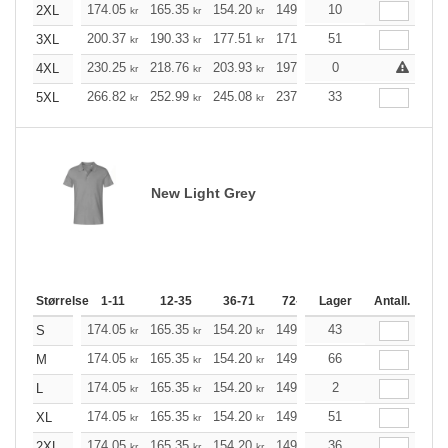
174.05
165.35
154.20
149.19
10
141.72
138.04
2XL
kr
kr
kr
kr
kr
200.37
190.33
177.51
171.71
51
163.12
158.89
3XL
kr
kr
kr
kr
kr
230.25
218.76
203.93
197.36
0
187.54
182.64
4XL
kr
kr
kr
kr
kr
266.82
252.99
245.08
237.27
33
225.34
219.43
5XL
kr
kr
kr
kr
kr
New Light Grey
Størrelse
1-11
12-35
36-71
72-143
Lager
144-287
Antall.
288 +
174.05
165.35
154.20
149.19
43
141.72
138.04
S
kr
kr
kr
kr
kr
174.05
165.35
154.20
149.19
66
141.72
138.04
M
kr
kr
kr
kr
kr
174.05
165.35
154.20
149.19
2
141.72
138.04
L
kr
kr
kr
kr
kr
174.05
165.35
154.20
149.19
51
141.72
138.04
XL
kr
kr
kr
kr
kr
174.05
165.35
154.20
149.19
36
141.72
138.04
2XL
kr
kr
kr
kr
kr