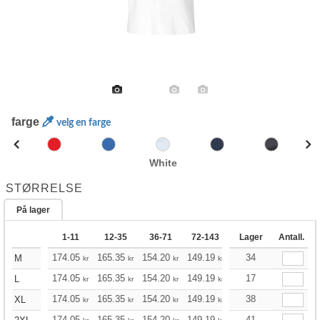
farge
velg en farge
White
STØRRELSE
På lager
1-11
12-35
36-71
72-143
144-287
Lager
Antall.
288 +
174.05
165.35
154.20
149.19
141.72
34
138.04
M
kr
kr
kr
kr
kr
kr
174.05
165.35
154.20
149.19
141.72
17
138.04
L
kr
kr
kr
kr
kr
kr
174.05
165.35
154.20
149.19
141.72
38
138.04
XL
kr
kr
kr
kr
kr
kr
174.05
165.35
154.20
149.19
141.72
41
138.04