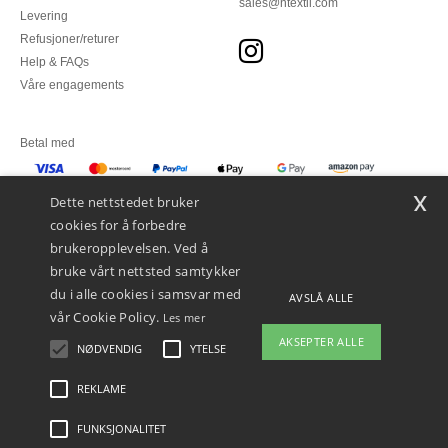
sales@ntextil.com
Levering
Refusjoner/returer
Help & FAQs
Våre engagements
Betal med
x
Vi sender med
Dette nettstedet bruker
cookies for å forbedre
brukeropplevelsen. Ved å
bruke vårt nettsted samtykker
du i alle cookies i samsvar med
AVSLÅ ALLE
vår Cookie Policy.
Les mer
AKSEPTER ALLE
NØDVENDIG
YTELSE
👋
Hei
Hvis du har spørsmål eller
REKLAME
Juridiske merknader
-
personvernerklæring
-
Vilkår og betingelser
-
Generelle
bekymringer, kan du kontakte oss
kontraktsbetingelser
-
Retningslinjer for informasjonskapsler
-
Site Map
Copyright
når som helst. Chatboten vår er her
2026 ntextil.no - Alle rettigheter forbeholdt
FUNKSJONALITET
for å hjelpe.