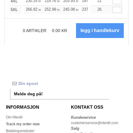
230.25
218.76
203.93
197.36
21
187.54
182.64
4XL
kr
kr
kr
kr
kr
266.82
252.99
245.08
237.27
26
225.34
219.43
5XL
kr
kr
kr
kr
kr
0
ARTIKLER
0.00
KR
Melde deg på!
INFORMASJON
KONTAKT OSS
Om Ntextil
Kundeservice
customerservice@ntextil.com
Track my order now
Salg
Betalingsmetoder