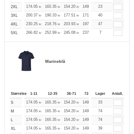
174.05
165.35
154.20
149.19
23
141.72
138.04
2XL
kr
kr
kr
kr
kr
200.37
190.33
177.51
171.71
40
163.12
158.89
3XL
kr
kr
kr
kr
kr
230.25
218.76
203.93
197.36
47
187.54
182.64
4XL
kr
kr
kr
kr
kr
266.82
252.99
245.08
237.27
7
225.34
219.43
5XL
kr
kr
kr
kr
kr
Marineblå
Størrelse
1-11
12-35
36-71
72-143
Lager
144-287
Antall.
288 +
174.05
165.35
154.20
149.19
33
141.72
138.04
S
kr
kr
kr
kr
kr
174.05
165.35
154.20
149.19
74
141.72
138.04
M
kr
kr
kr
kr
kr
174.05
165.35
154.20
149.19
74
141.72
138.04
L
kr
kr
kr
kr
kr
174.05
165.35
154.20
149.19
39
141.72
138.04
XL
kr
kr
kr
kr
kr