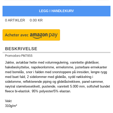
0
ARTIKLER
0.00
KR
BESKRIVELSE
Promodoro PM7855
Jakke, avtakbar hette med volumregulering, vanntette glidelåser,
hakebeskyttelse, napoleonlomme, ermelomme, justerbare ermekanter
med borrelås, snor i falden med snorstoppere på innsiden, lengre rygg
med buet fald, 2 sidelommer med glidelås, sydd nøkkelring i
sidelomme, reflekterende piping og glidelåstrekkere, panel-sømmer,
nøytral størrelsesetikett, pustende, vanntett 5.000 mm, softshell bundet
fleece bi-elastisk. 95% polyester/5% elastan.
Vekt
310g/m²