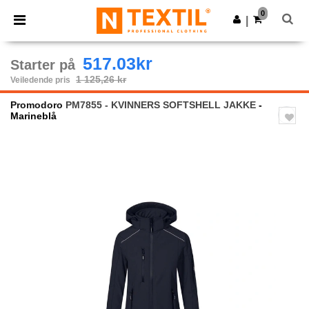
×
Ntextil-app
0
Last ned app
|
Bedre priser i appen!
517.03kr
Starter på
1 125,26 kr
Veiledende pris
Promodoro
PM7855 - KVINNERS SOFTSHELL JAKKE
-
Marineblå
Previous
Next