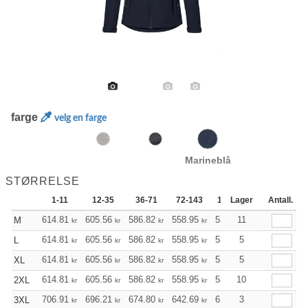
farge
velg en farge
Marineblå
STØRRELSE
1-11
12-35
36-71
72-143
144-287
Lager
288 +
Antall.
614.81
605.56
586.82
558.95
530.96
11
517.03
M
kr
kr
kr
kr
kr
kr
614.81
605.56
586.82
558.95
530.96
5
517.03
L
kr
kr
kr
kr
kr
kr
614.81
605.56
586.82
558.95
530.96
5
517.03
XL
kr
kr
kr
kr
kr
kr
614.81
605.56
586.82
558.95
530.96
10
517.03
2XL
kr
kr
kr
kr
kr
kr
706.91
696.21
674.80
642.69
610.57
3
594.52
3XL
kr
kr
kr
kr
kr
kr