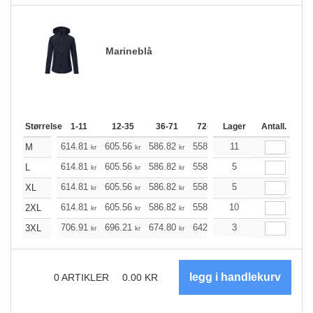
Marineblå
Størrelse
1-11
12-35
36-71
72-143
Lager
144-287
Antall.
288 +
614.81
605.56
586.82
558.95
11
530.96
517.03
M
kr
kr
kr
kr
kr
614.81
605.56
586.82
558.95
5
530.96
517.03
L
kr
kr
kr
kr
kr
614.81
605.56
586.82
558.95
5
530.96
517.03
XL
kr
kr
kr
kr
kr
614.81
605.56
586.82
558.95
10
530.96
517.03
2XL
kr
kr
kr
kr
kr
706.91
696.21
674.80
642.69
3
610.57
594.52
3XL
kr
kr
kr
kr
kr
0
ARTIKLER
0.00
KR