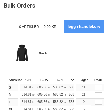
Bulk Orders
0
ARTIKLER
0.00
KR
Black
Størrelse
1-11
12-35
36-71
72-143
Lager
144-287
Antall.
288 +
614.81
605.56
586.82
558.95
11
530.96
517.03
S
kr
kr
kr
kr
kr
614.81
605.56
586.82
558.95
21
530.96
517.03
M
kr
kr
kr
kr
kr
614.81
605.56
586.82
558.95
9
530.96
517.03
L
kr
kr
kr
kr
kr
614.81
605.56
586.82
558.95
5
530.96
517.03
XL
kr
kr
kr
kr
kr