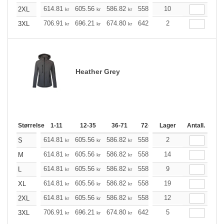
614.81
605.56
586.82
558.95
10
530.96
517.03
2XL
kr
kr
kr
kr
kr
706.91
696.21
674.80
642.69
2
610.57
594.52
3XL
kr
kr
kr
kr
kr
Heather Grey
Størrelse
1-11
12-35
36-71
72-143
Lager
144-287
Antall.
288 +
614.81
605.56
586.82
558.95
2
530.96
517.03
S
kr
kr
kr
kr
kr
614.81
605.56
586.82
558.95
14
530.96
517.03
M
kr
kr
kr
kr
kr
614.81
605.56
586.82
558.95
9
530.96
517.03
L
kr
kr
kr
kr
kr
614.81
605.56
586.82
558.95
19
530.96
517.03
XL
kr
kr
kr
kr
kr
614.81
605.56
586.82
558.95
12
530.96
517.03
2XL
kr
kr
kr
kr
kr
706.91
696.21
674.80
642.69
5
610.57
594.52
3XL
kr
kr
kr
kr
kr