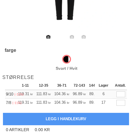
farge
Svart / Hvit
STØRRELSE
1-11
12-35
36-71
72-143
144-287
Lager
288 +
Antall.
Mer
+
119.31
111.83
104.36
96.89
89.42
6
85.74
9/10
kr
kr
kr
kr
kr
kr
(-11%)
+
119.31
111.83
104.36
96.89
89.42
17
85.74
7/8
kr
kr
kr
kr
kr
kr
(-11%)
0
ARTIKLER
0.00
KR