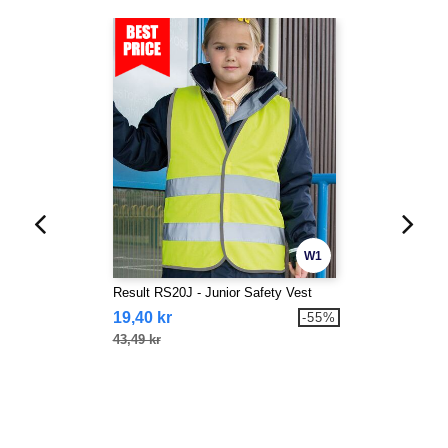
W1
Result RS20J - Junior Safety Vest
19,40 kr
-55%
43,49 kr