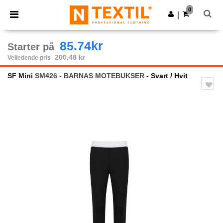
×
Ntextil-app
0
Last ned app
|
Bedre priser i appen!
85.74kr
Starter på
200,48 kr
Veiledende pris
SF Mini
SM426 - BARNAS MOTEBUKSER
- Svart / Hvit
Previous
Next