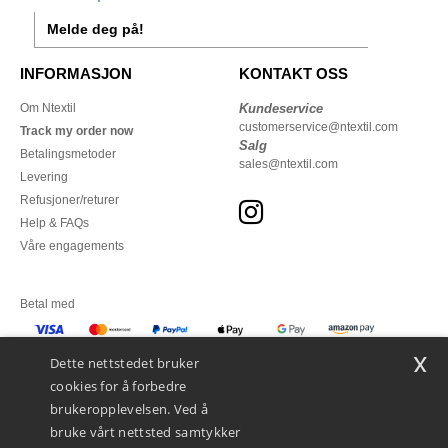
Melde deg på!
INFORMASJON
KONTAKT OSS
Om Ntextil
Kundeservice
customerservice@ntextil.com
Track my order now
Salg
Betalingsmetoder
sales@ntextil.com
Levering
Refusjoner/returer
Help & FAQs
Våre engagements
Betal med
x
Vi sender med
Dette nettstedet bruker
cookies for å forbedre
brukeropplevelsen. Ved å
bruke vårt nettsted samtykker