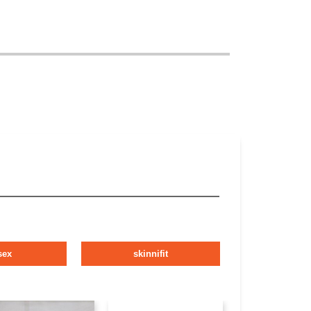
sex
skinnifit