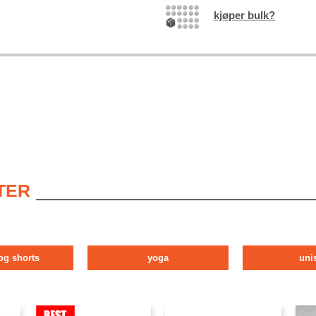
kjøper bulk?
TER
og shorts
yoga
uni