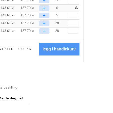
+
143.61
kr
137.70
kr
22
+
143.61
kr
137.70
kr
0
+
143.61
kr
137.70
kr
5
+
143.61
kr
137.70
kr
28
+
143.61
kr
137.70
kr
28
RTIKLER
0.00
KR
 bestilling.
Melde deg på!