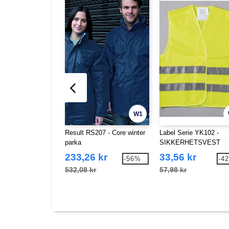
W1
Result RS207 - Core winter
Label Serie YK102 -
parka
SIKKERHETSVEST
233,26 kr
33,56 kr
-56%
-4
532,08 kr
57,98 kr