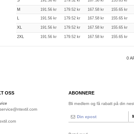
S
191.56
kr
179.52
kr
167.58
kr
155.65
kr
M
191.56
kr
179.52
kr
167.58
kr
155.65
kr
L
191.56
kr
179.52
kr
167.58
kr
155.65
kr
XL
191.56
kr
179.52
kr
167.58
kr
155.65
kr
2XL
191.56
kr
179.52
kr
167.58
kr
155.65
kr
0
A
T OSS
ABONNERE
vice
Bli medlem og få rabatt på din neste
service@ntextil.com
xtil.com