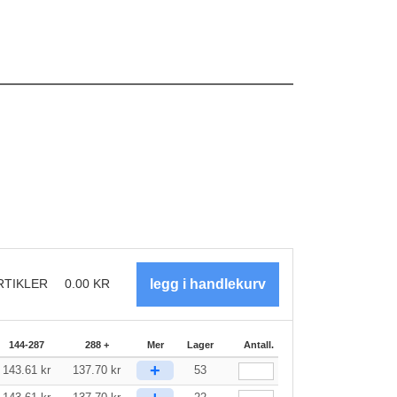
RTIKLER
0.00
KR
144-287
288 +
Mer
Lager
Antall.
+
143.61
kr
137.70
kr
53