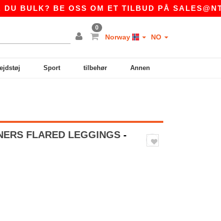
BULK? BE OSS OM ET TILBUD PÅ
SALES@NTEXT
0
Norway
NO
ejdstøj
Sport
tilbehør
Annen
NNERS FLARED LEGGINGS
-