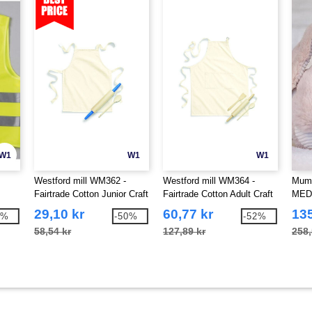
W1
W1
W1
Westford mill WM362 -
Westford mill WM364 -
Mumb
Fairtrade Cotton Junior Craft
Fairtrade Cotton Adult Craft
MED
Apron
Apron
29,10 kr
60,77 kr
135
2%
-50%
-52%
58,54 kr
127,89 kr
258,