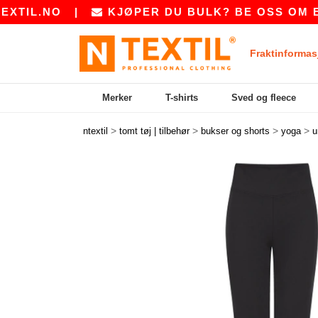
IL.NO
|
KJØPER DU BULK? BE OSS OM ET T
Fraktinformas
Merker
T-shirts
Sved og fleece
>
>
>
>
ntextil
tomt tøj | tilbehør
bukser og shorts
yoga
u