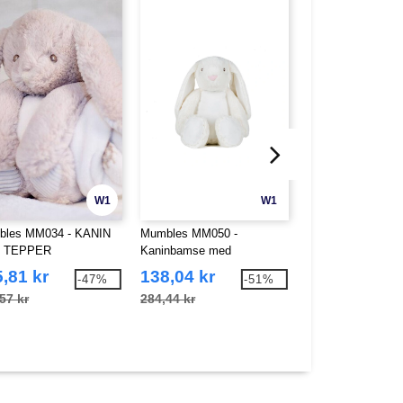
W1
W1
les MM034 - KANIN
Mumbles MM050 -
Skinnifit SF531 -
 TEPPER
Kaninbamse med
BÆREKRAFTIG 
glidelåsåpning
HOODY
,81 kr
138,04 kr
208,84 kr
-47%
-51%
57 kr
284,44 kr