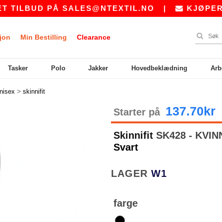
ILBUD PÅ
SALES@NTEXTIL.NO
|
KJØPER DU 
jon
Min Bestilling
Clearance
Tasker
Polo
Jakker
Hovedbeklædning
Arb
>
nisex
skinnifit
137.70kr
Starter på
Skinnifit
SK428 - KVI
Svart
LAGER
W1
farge