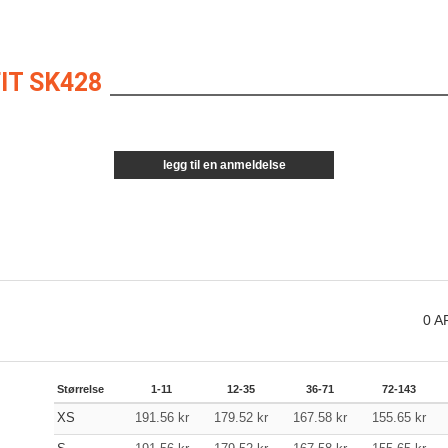
IT SK428
legg til en anmeldelse
0
A
Størrelse
1-11
12-35
36-71
72-143
XS
191.56
kr
179.52
kr
167.58
kr
155.65
kr