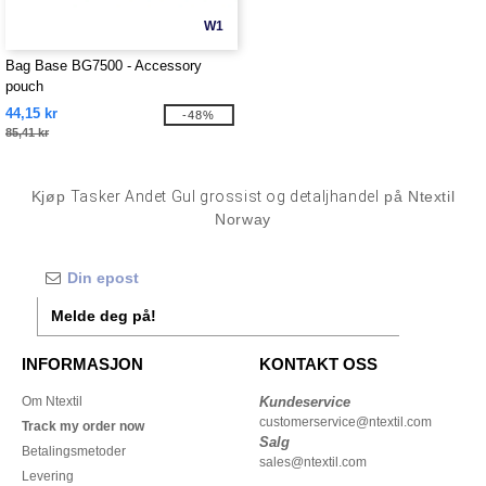
W1
Bag Base BG7500 - Accessory
pouch
44,15 kr
-48%
85,41 kr
Kjøp
Tasker Andet Gul grossist og detaljhandel
på Ntextil
Norway
Melde deg på!
INFORMASJON
KONTAKT OSS
Om Ntextil
Kundeservice
customerservice@ntextil.com
Track my order now
Salg
Betalingsmetoder
sales@ntextil.com
Levering