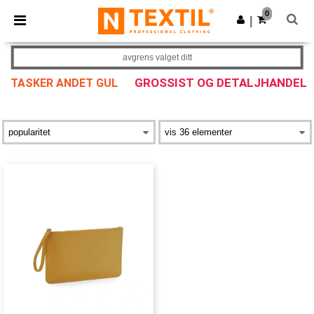
×
Ntextil-app
0
Last ned app
|
Bedre priser i appen!
avgrens valget ditt
GROSSIST OG DETALJHANDEL
TASKER ANDET GUL