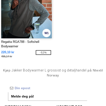
W1
Regatta RGA788 - Softshell
Bodywarmer
220,10 kr
-52%
455,14 kr
Kjøp
Jakker Bodywarmer L grossist og detaljhandel
på Ntextil
Norway
Melde deg på!