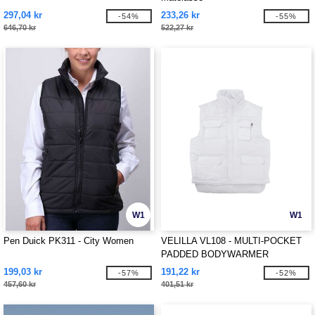
297,04 kr
233,26 kr
-54%
-55%
646,70 kr
522,27 kr
W1
W1
Pen Duick PK311 - City Women
VELILLA VL108 - MULTI-POCKET
PADDED BODYWARMER
199,03 kr
191,22 kr
-57%
-52%
457,60 kr
401,51 kr