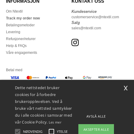
INFORMASJON
KONTAKT OSS
Om Ntextil
Kundeservice
customerservice@ntextil.com
Track my order now
Salg
Betalingsmetoder
sales@ntextil.com
Levering
Refusjoner/returer
Help & FAQs
Våre engagements
Betal med
x
Vi sender med
Dette nettstedet bruker
cookies for å forbedre
brukeropplevelsen. Ved å
bruke vårt nettsted samtykker
du i alle cookies i samsvar med
AVSLÅ ALLE
vår Cookie Policy.
Les mer
AKSEPTER ALLE
NØDVENDIG
YTELSE