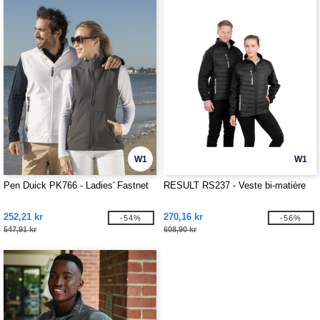
W1
W1
Pen Duick PK766 - Ladies' Fastnet
RESULT RS237 - Veste bi-matière
252,21 kr
270,16 kr
-54%
-56%
547,91 kr
608,90 kr