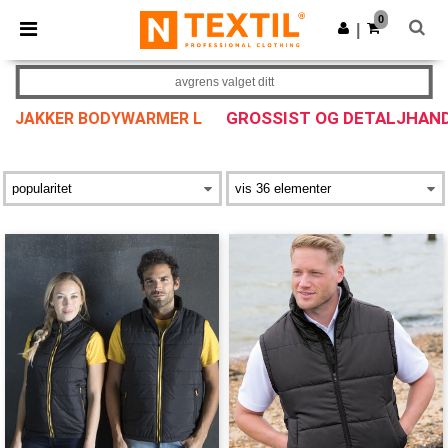
×
Ntextil-app
0
Last ned app
|
Bedre priser i appen!
avgrens valget ditt
GROSSIST OG DETALJHAN
JAKKER BODYWARMER L