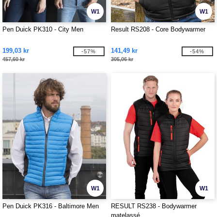
W1
W1
Pen Duick PK310 - City Men
Result RS208 - Core Bodywarmer
199,03 kr
141,49 kr
-57%
-54%
457,60 kr
305,06 kr
W1
W1
Pen Duick PK316 - Baltimore Men
RESULT RS238 - Bodywarmer
matelassé