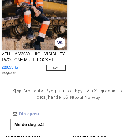
W1
VELILLA V3030 - HIGH-VISIBILITY
TWO-TONE MULTI-POCKET
PANTS
220,55 kr
-52%
462,50 kr
Kjøp
Arbejdstøj Byggeklær og høy - Vis XL grossist og
detaljhandel
på Ntextil Norway
Melde deg på!