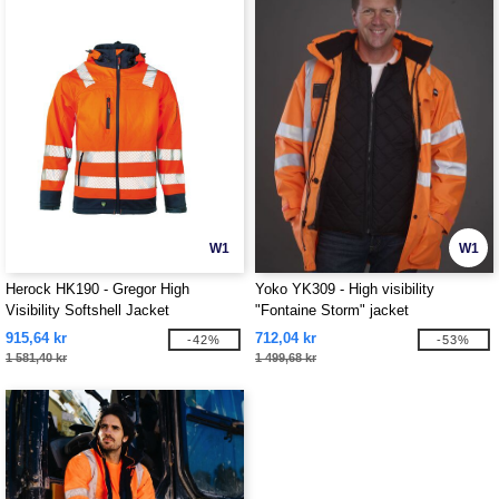
W1
W1
Herock HK190 - Gregor High
Yoko YK309 - High visibility
Visibility Softshell Jacket
"Fontaine Storm" jacket
915,64 kr
712,04 kr
-42%
-53%
1 581,40 kr
1 499,68 kr