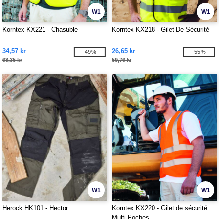
W1
W1
Korntex KX221 - Chasuble
Korntex KX218 - Gilet De Sécurité
34,57 kr
26,65 kr
-49%
-55%
68,35 kr
59,76 kr
W1
W1
Herock HK101 - Hector
Korntex KX220 - Gilet de sécurité
Multi-Poches