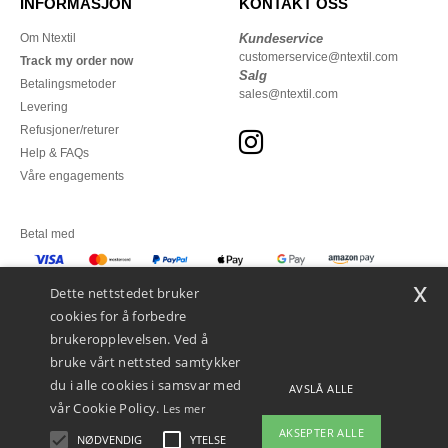
INFORMASJON
KONTAKT OSS
Om Ntextil
Kundeservice
customerservice@ntextil.com
Track my order now
Salg
Betalingsmetoder
sales@ntextil.com
Levering
Refusjoner/returer
Help & FAQs
Våre engagements
Betal med
x
Vi sender med
Dette nettstedet bruker
cookies for å forbedre
brukeropplevelsen. Ved å
bruke vårt nettsted samtykker
du i alle cookies i samsvar med
AVSLÅ ALLE
vår Cookie Policy.
Les mer
AKSEPTER ALLE
NØDVENDIG
YTELSE