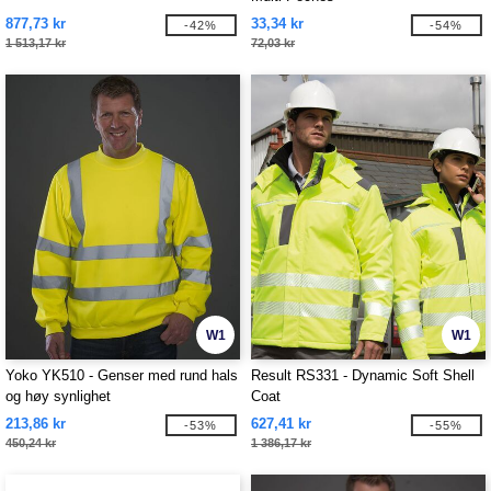
877,73 kr
33,34 kr
-42%
-54%
1 513,17 kr
72,03 kr
W1
W1
Yoko YK510 - Genser med rund hals
Result RS331 - Dynamic Soft Shell
og høy synlighet
Coat
213,86 kr
627,41 kr
-53%
-55%
450,24 kr
1 386,17 kr