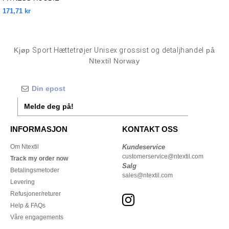
171,71 kr
Kjøp
Sport Hættetrøjer Unisex grossist og detaljhandel
på
Ntextil Norway
Melde deg på!
INFORMASJON
KONTAKT OSS
Om Ntextil
Kundeservice
customerservice@ntextil.com
Track my order now
Salg
Betalingsmetoder
sales@ntextil.com
Levering
Refusjoner/returer
Help & FAQs
Våre engagements