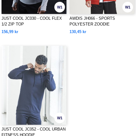
W1
W1
JUST COOL JC030 - COOL FLEX
AWDIS JH066 - SPORTS
1/2 ZIP TOP
POLYESTER ZOODIE
156,99 kr
130,45 kr
W1
JUST COOL JC052 - COOL URBAN
FITNESS HOODIE