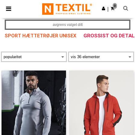
×
Ntextil-app
0
Last ned app
|
Bedre priser i appen!
avgrens valget ditt
GROSSIST OG DETA
SPORT HÆTTETRØJER UNISEX