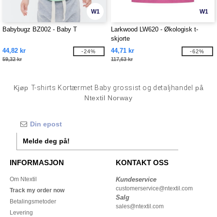
W1
W1
Babybugz BZ002 - Baby T
Larkwood LW620 - Økologisk t-
skjorte
44,82 kr
44,71 kr
-24%
-62%
59,32 kr
117,63 kr
Kjøp
T-shirts Kortærmet Baby grossist og detaljhandel
på
Ntextil Norway
Melde deg på!
INFORMASJON
KONTAKT OSS
Om Ntextil
Kundeservice
customerservice@ntextil.com
Track my order now
Salg
Betalingsmetoder
sales@ntextil.com
Levering