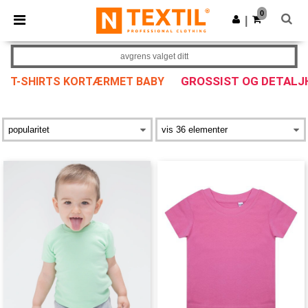
×
Ntextil-app
0
Last ned app
|
Bedre priser i appen!
avgrens valget ditt
GROSSIST OG DETALJ
T-SHIRTS KORTÆRMET BABY