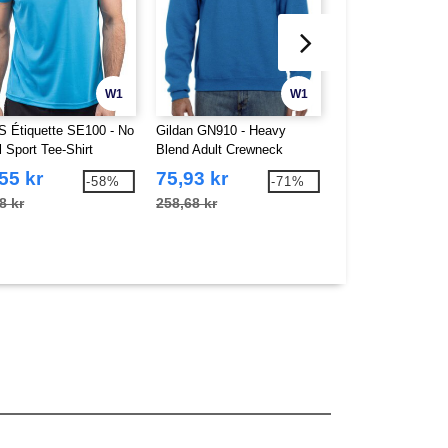
W1
W1
 Étiquette SE100 - No
Gildan GN910 - Heavy
Pen Duick PK310 -
l Sport Tee-Shirt
Blend Adult Crewneck
Men
Sweatshirt
55 kr
75,93 kr
199,03 kr
-58%
-71%
8 kr
258,68 kr
457,60 kr