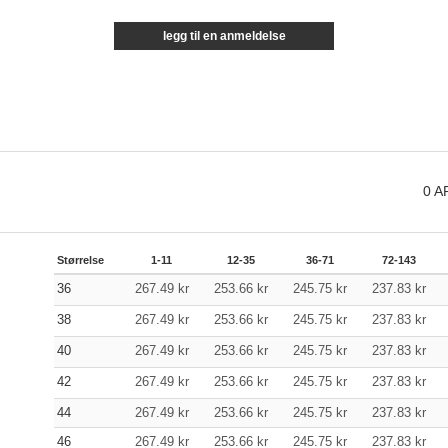
legg til en anmeldelse
0
A
Størrelse
1-11
12-35
36-71
72-143
36
267.49
kr
253.66
kr
245.75
kr
237.83
kr
38
267.49
kr
253.66
kr
245.75
kr
237.83
kr
40
267.49
kr
253.66
kr
245.75
kr
237.83
kr
42
267.49
kr
253.66
kr
245.75
kr
237.83
kr
44
267.49
kr
253.66
kr
245.75
kr
237.83
kr
46
267.49
kr
253.66
kr
245.75
kr
237.83
kr