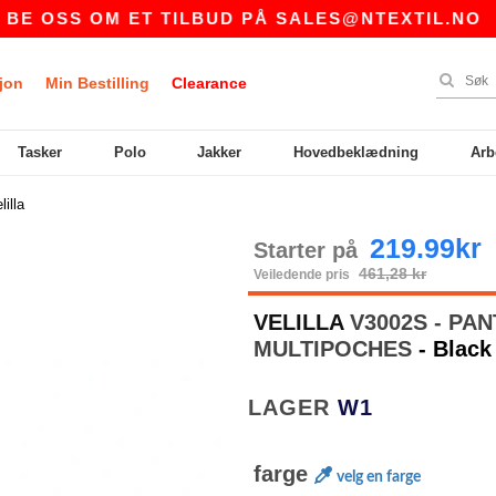
OM ET TILBUD PÅ
SALES@NTEXTIL.NO
|
KJØ
jon
Min Bestilling
Clearance
Tasker
Polo
Jakker
Hovedbeklædning
Arb
lilla
219.99kr
Starter på
461,28 kr
Veiledende pris
VELILLA
V3002S - PA
MULTIPOCHES
- Black
LAGER
W1
farge
velg en farge