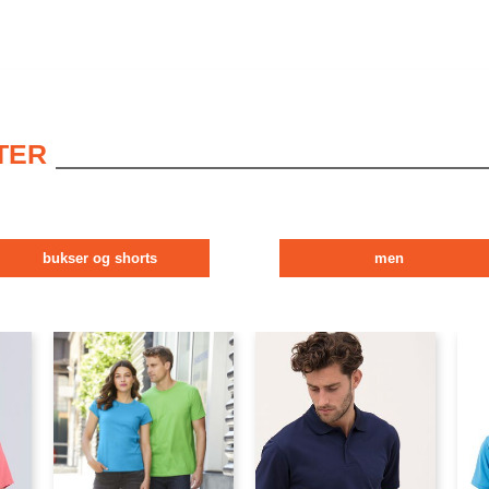
TER
bukser og shorts
men