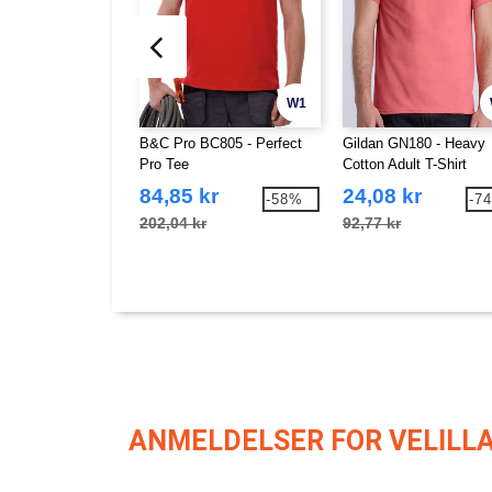
W1
B&C Pro BC805 - Perfect
Gildan GN180 - Heavy
Pro Tee
Cotton Adult T-Shirt
84,85 kr
24,08 kr
-58%
-7
202,04 kr
92,77 kr
ANMELDELSER FOR VELILLA