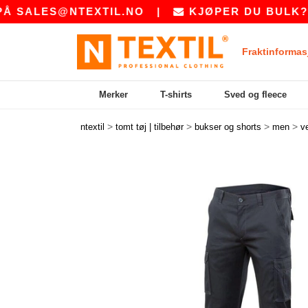
@NTEXTIL.NO
|
KJØPER DU BULK? BE OSS 
Fraktinformas
Merker
T-shirts
Sved og fleece
>
>
>
>
ntextil
tomt tøj | tilbehør
bukser og shorts
men
ve