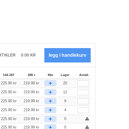
RTIKLER
0.00
KR
144-287
288 +
Mer
Lager
Antall.
+
225.90
kr
219.99
kr
20
+
225.90
kr
219.99
kr
12
+
225.90
kr
219.99
kr
9
+
225.90
kr
219.99
kr
4
+
225.90
kr
219.99
kr
0
+
225.90
kr
219.99
kr
0