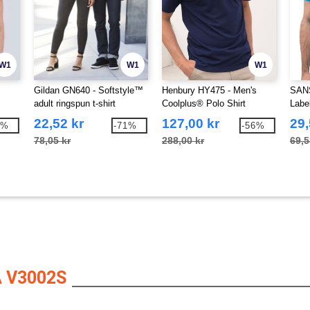
W1
W1
W1
Gildan GN640 - Softstyle™
Henbury HY475 - Men's
SANS
adult ringspun t-shirt
Coolplus® Polo Shirt
Labe
22,52 kr
127,00 kr
29,
4%
-71%
-56%
78,05 kr
288,00 kr
69,5
 V3002S