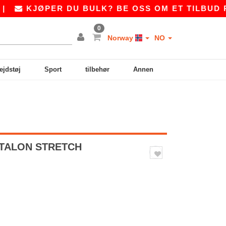
PER DU BULK? BE OSS OM ET TILBUD PÅ
SALES
0
Norway
NO
ejdstøj
Sport
tilbehør
Annen
NTALON STRETCH