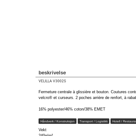
beskrivelse
VELILLA V3002S
Fermeture centrale à glissière et bouton. Coutures cont
velcro® et curseurs. 2 poches arrière de renfort, à raba
16% polyester/46% coton/38% EMET
Håndverk / Konstruksjon
Transport / Logistikk
Hotell / Restaura
Vekt
240g/m²