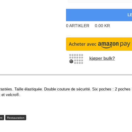
0
ARTIKLER
0.00
KR
kjøper bulk?
rastées. Taille élastiquée. Double couture de sécurité. Six poches : 2 poches
t et velcro®.
nt
Restauration