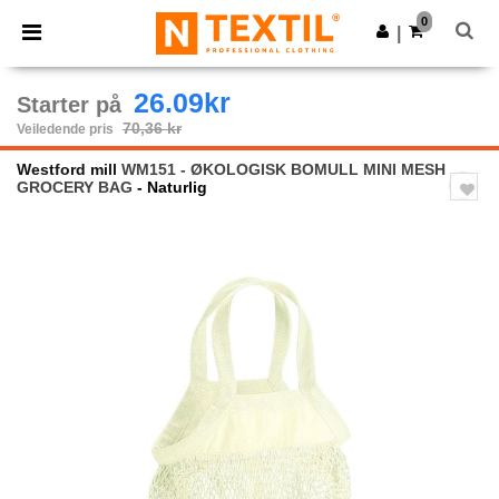
×
Ntextil-app
0
Last ned app
|
Bedre priser i appen!
26.09kr
Starter på
70,36 kr
Veiledende pris
Westford mill
WM151 - ØKOLOGISK BOMULL MINI MESH
GROCERY BAG
- Naturlig
Previous
Next