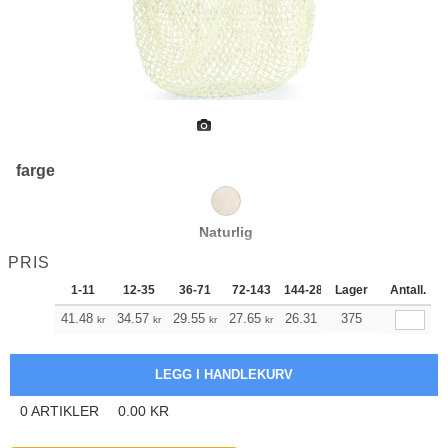
farge
Naturlig
PRIS
1-11
12-35
36-71
72-143
144-287
Lager
288 +
Antall.
Mer
+
41.48
34.57
29.55
27.65
26.31
375
26.09
kr
kr
kr
kr
kr
kr
0
ARTIKLER
0.00
KR