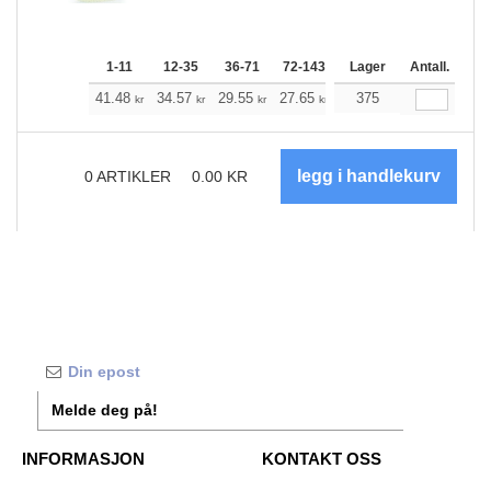
1-11
12-35
36-71
72-143
144-287
Lager
288 +
Antall.
Me
+
41.48
34.57
29.55
27.65
26.31
375
26.09
kr
kr
kr
kr
kr
kr
0
ARTIKLER
0.00
KR
Melde deg på!
INFORMASJON
KONTAKT OSS