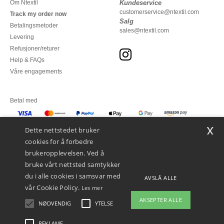
Om Ntextil
Kundeservice
customerservice@ntextil.com
Track my order now
Salg
Betalingsmetoder
sales@ntextil.com
Levering
Refusjoner/returer
Help & FAQs
Våre engagements
Betal med
x
Vi sender med
Dette nettstedet bruker
cookies for å forbedre
brukeropplevelsen. Ved å
bruke vårt nettsted samtykker
du i alle cookies i samsvar med
AVSLÅ ALLE
vår Cookie Policy.
Les mer
AKSEPTER ALLE
NØDVENDIG
YTELSE
👋
Hei
Hvis du har spørsmål eller
REKLAME
Juridiske merknader
-
personvernerklæring
-
Vilkår og betingelser
-
Generelle