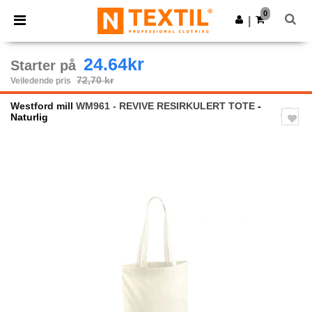
×
Ntextil-app
0
Last ned app
|
Bedre priser i appen!
24.64kr
Starter på
72,70 kr
Veiledende pris
Westford mill
WM961 - REVIVE RESIRKULERT TOTE
-
Naturlig
Previous
Next