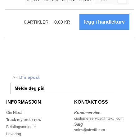
+
kr
kr
kr
kr
kr
kr
0
ARTIKLER
0.00
KR
Melde deg på!
INFORMASJON
KONTAKT OSS
Om Ntextil
Kundeservice
customerservice@ntextil.com
Track my order now
Salg
Betalingsmetoder
sales@ntextil.com
Levering