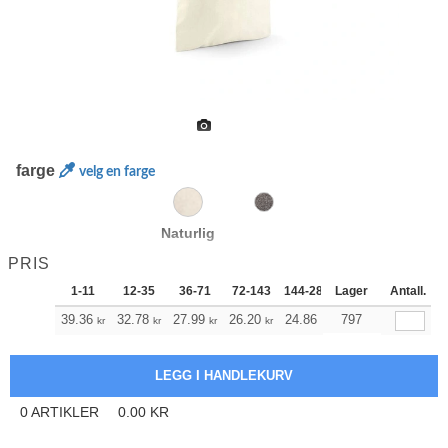
farge
velg en farge
Naturlig
PRIS
1-11
12-35
36-71
72-143
144-287
Lager
288 +
Antall.
Mer
+
39.36
32.78
27.99
26.20
24.86
797
24.64
kr
kr
kr
kr
kr
kr
0
ARTIKLER
0.00
KR