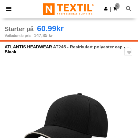
×
Ntextil-app
0
Last ned app
|
Bedre priser i appen!
60.99kr
Starter på
147,85 kr
Veiledende pris
ATLANTIS HEADWEAR
AT245 - Resirkulert polyester cap
-
Black
Previous
Next