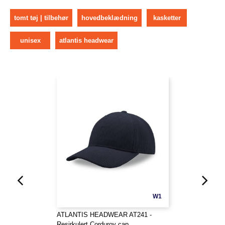
tomt tøj | tilbehør
hovedbeklædning
kasketter
unisex
atlantis headwear
W1
ATLANTIS HEADWEAR AT241 -
Resirkulert Corduroy cap