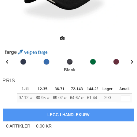
farge
velg en farge
Black
PRIS
1-11
12-35
36-71
72-143
144-287
Lager
288 +
Antall.
Mer
+
97.12
80.95
69.02
64.67
61.44
290
60.99
kr
kr
kr
kr
kr
kr
0
ARTIKLER
0.00
KR