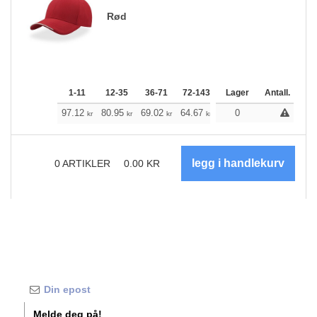
Rød
1-11
12-35
36-71
72-143
144-287
Lager
288 +
Antall.
Me
+
97.12
80.95
69.02
64.67
61.44
0
60.99
kr
kr
kr
kr
kr
kr
0
ARTIKLER
0.00
KR
Melde deg på!