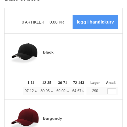
0
ARTIKLER
0.00
KR
Black
1-11
12-35
36-71
72-143
144-287
Lager
288 +
Antall.
Me
+
97.12
80.95
69.02
64.67
61.44
290
60.99
kr
kr
kr
kr
kr
kr
Burgundy