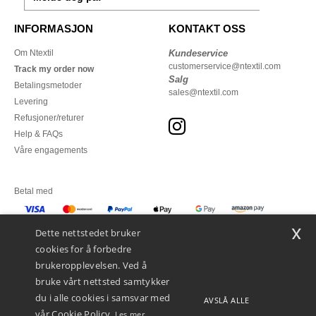
INFORMASJON
KONTAKT OSS
Om Ntextil
Kundeservice
customerservice@ntextil.com
Track my order now
Salg
Betalingsmetoder
sales@ntextil.com
Levering
Refusjoner/returer
Help & FAQs
Våre engagements
Betal med
x
Vi sender med
Dette nettstedet bruker
cookies for å forbedre
brukeropplevelsen. Ved å
bruke vårt nettsted samtykker
du i alle cookies i samsvar med
AVSLÅ ALLE
vår Cookie Policy.
Les mer