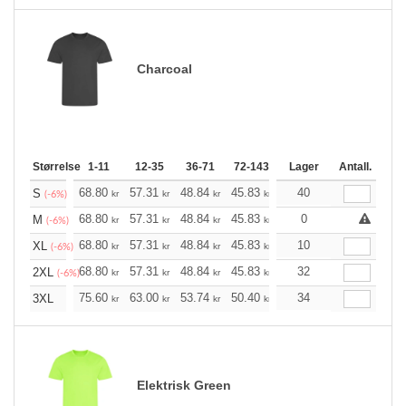
Charcoal
Størrelse
1-11
12-35
36-71
72-143
144-287
Lager
288 +
Antall.
Me
+
68.80
57.31
48.84
45.83
43.60
40
43.15
S
kr
kr
kr
kr
kr
kr
(-6%)
+
68.80
57.31
48.84
45.83
43.60
0
43.15
M
kr
kr
kr
kr
kr
kr
(-6%)
+
68.80
57.31
48.84
45.83
43.60
10
43.15
XL
kr
kr
kr
kr
kr
kr
(-6%)
+
68.80
57.31
48.84
45.83
43.60
32
43.15
2XL
kr
kr
kr
kr
kr
kr
(-6%)
+
75.60
63.00
53.74
50.40
47.83
34
47.39
3XL
kr
kr
kr
kr
kr
kr
Elektrisk Green