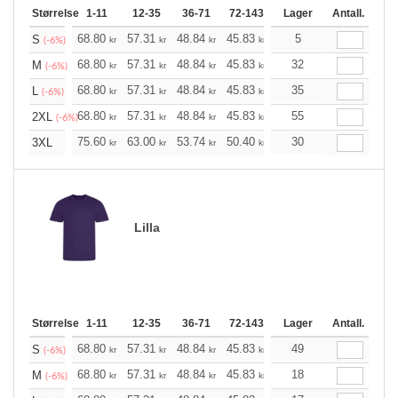
Størrelse
1-11
12-35
36-71
72-143
144-287
Lager
288 +
Antall.
Me
+
68.80
57.31
48.84
45.83
43.60
5
43.15
S
kr
kr
kr
kr
kr
kr
(-6%)
+
68.80
57.31
48.84
45.83
43.60
32
43.15
M
kr
kr
kr
kr
kr
kr
(-6%)
+
68.80
57.31
48.84
45.83
43.60
35
43.15
L
kr
kr
kr
kr
kr
kr
(-6%)
+
68.80
57.31
48.84
45.83
43.60
55
43.15
2XL
kr
kr
kr
kr
kr
kr
(-6%)
+
75.60
63.00
53.74
50.40
47.83
30
47.39
3XL
kr
kr
kr
kr
kr
kr
Lilla
Størrelse
1-11
12-35
36-71
72-143
144-287
Lager
288 +
Antall.
Me
+
68.80
57.31
48.84
45.83
43.60
49
43.15
S
kr
kr
kr
kr
kr
kr
(-6%)
+
68.80
57.31
48.84
45.83
43.60
18
43.15
M
kr
kr
kr
kr
kr
kr
(-6%)