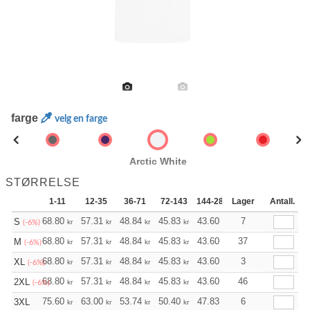
farge
velg en farge
Arctic White
STØRRELSE
1-11
12-35
36-71
72-143
144-287
Lager
288 +
Antall.
Mer
+
68.80
57.31
48.84
45.83
43.60
43.15
7
S
kr
kr
kr
kr
kr
kr
(-6%)
+
68.80
57.31
48.84
45.83
43.60
43.15
37
M
kr
kr
kr
kr
kr
kr
(-6%)
+
68.80
57.31
48.84
45.83
43.60
43.15
3
XL
kr
kr
kr
kr
kr
kr
(-6%)
+
68.80
57.31
48.84
45.83
43.60
43.15
46
2XL
kr
kr
kr
kr
kr
kr
(-6%)
+
75.60
63.00
53.74
50.40
47.83
47.39
6
3XL
kr
kr
kr
kr
kr
kr