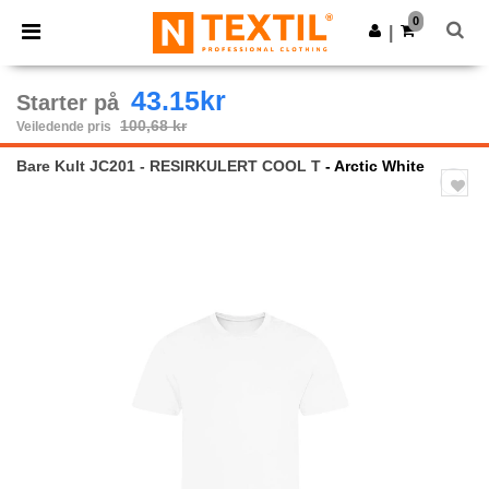
×
Ntextil-app
0
Last ned app
|
Bedre priser i appen!
43.15kr
Starter på
100,68 kr
Veiledende pris
Bare Kult JC201 - RESIRKULERT COOL T
- Arctic White
Previous
Next