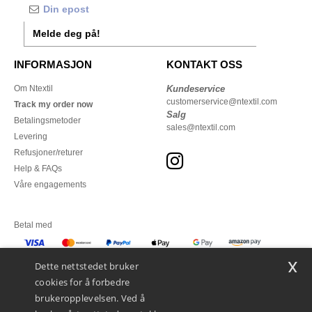
Melde deg på!
INFORMASJON
KONTAKT OSS
Om Ntextil
Kundeservice
customerservice@ntextil.com
Track my order now
Salg
Betalingsmetoder
sales@ntextil.com
Levering
Refusjoner/returer
Help & FAQs
Våre engagements
Betal med
x
Vi sender med
Dette nettstedet bruker
cookies for å forbedre
brukeropplevelsen. Ved å