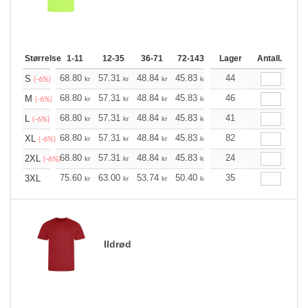
Størrelse
1-11
12-35
36-71
72-143
144-287
Lager
288 +
Antall.
Me
+
68.80
57.31
48.84
45.83
43.60
44
43.15
S
kr
kr
kr
kr
kr
kr
(-6%)
+
68.80
57.31
48.84
45.83
43.60
46
43.15
M
kr
kr
kr
kr
kr
kr
(-6%)
+
68.80
57.31
48.84
45.83
43.60
41
43.15
L
kr
kr
kr
kr
kr
kr
(-6%)
+
68.80
57.31
48.84
45.83
43.60
82
43.15
XL
kr
kr
kr
kr
kr
kr
(-6%)
+
68.80
57.31
48.84
45.83
43.60
24
43.15
2XL
kr
kr
kr
kr
kr
kr
(-6%)
+
75.60
63.00
53.74
50.40
47.83
35
47.39
3XL
kr
kr
kr
kr
kr
kr
Ildrød