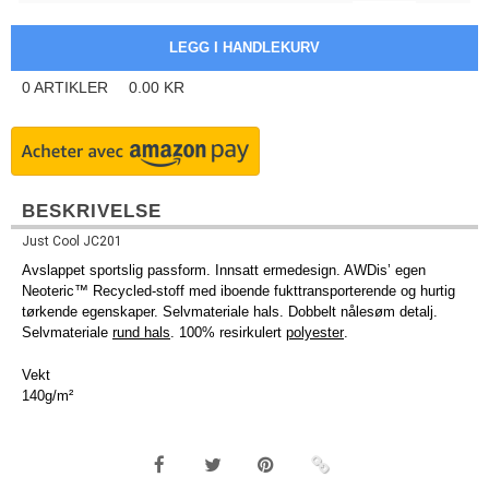
0
ARTIKLER
0.00
KR
BESKRIVELSE
Just Cool JC201
Avslappet sportslig passform. Innsatt ermedesign. AWDis’ egen
Neoteric™ Recycled-stoff med iboende fukttransporterende og hurtig
tørkende egenskaper. Selvmateriale hals. Dobbelt nålesøm detalj.
Selvmateriale
rund hals
. 100% resirkulert
polyester
.
Vekt
140g/m²