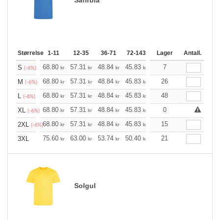
Størrelse
1-11
12-35
36-71
72-143
144-287
Lager
288 +
Antall.
Me
+
68.80
57.31
48.84
45.83
43.60
7
43.15
S
kr
kr
kr
kr
kr
kr
(-6%)
+
68.80
57.31
48.84
45.83
43.60
26
43.15
M
kr
kr
kr
kr
kr
kr
(-6%)
+
68.80
57.31
48.84
45.83
43.60
48
43.15
L
kr
kr
kr
kr
kr
kr
(-6%)
+
68.80
57.31
48.84
45.83
43.60
0
43.15
XL
kr
kr
kr
kr
kr
kr
(-6%)
+
68.80
57.31
48.84
45.83
43.60
15
43.15
2XL
kr
kr
kr
kr
kr
kr
(-6%)
+
75.60
63.00
53.74
50.40
47.83
21
47.39
3XL
kr
kr
kr
kr
kr
kr
Solgul