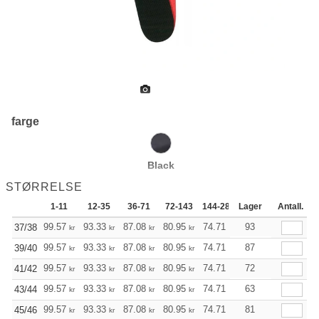
farge
Black
STØRRELSE
1-11
12-35
36-71
72-143
144-287
Lager
288 +
Antall.
Mer
+
99.57
93.33
87.08
80.95
74.71
71.58
93
37/38
kr
kr
kr
kr
kr
kr
+
99.57
93.33
87.08
80.95
74.71
71.58
87
39/40
kr
kr
kr
kr
kr
kr
+
99.57
93.33
87.08
80.95
74.71
71.58
72
41/42
kr
kr
kr
kr
kr
kr
+
99.57
93.33
87.08
80.95
74.71
71.58
63
43/44
kr
kr
kr
kr
kr
kr
+
99.57
93.33
87.08
80.95
74.71
71.58
81
45/46
kr
kr
kr
kr
kr
kr