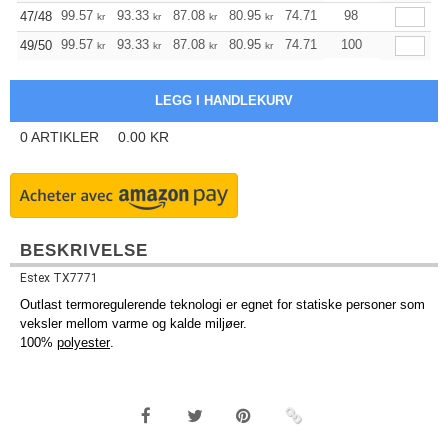
+
99.57
93.33
87.08
80.95
74.71
71.58
98
47/48
kr
kr
kr
kr
kr
kr
+
99.57
93.33
87.08
80.95
74.71
100
71.58
49/50
kr
kr
kr
kr
kr
kr
0
ARTIKLER
0.00
KR
BESKRIVELSE
Estex TX7771
Outlast termoregulerende teknologi er egnet for statiske personer som
veksler mellom varme og kalde miljøer.
100%
polyester
.