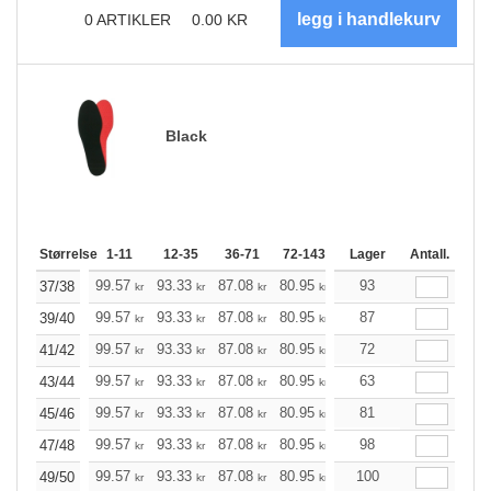
0
ARTIKLER
0.00
KR
Black
Størrelse
1-11
12-35
36-71
72-143
144-287
Lager
288 +
Antall.
Me
+
99.57
93.33
87.08
80.95
74.71
93
71.58
37/38
kr
kr
kr
kr
kr
kr
+
99.57
93.33
87.08
80.95
74.71
87
71.58
39/40
kr
kr
kr
kr
kr
kr
+
99.57
93.33
87.08
80.95
74.71
72
71.58
41/42
kr
kr
kr
kr
kr
kr
+
99.57
93.33
87.08
80.95
74.71
63
71.58
43/44
kr
kr
kr
kr
kr
kr
+
99.57
93.33
87.08
80.95
74.71
81
71.58
45/46
kr
kr
kr
kr
kr
kr
+
99.57
93.33
87.08
80.95
74.71
98
71.58
47/48
kr
kr
kr
kr
kr
kr
+
99.57
93.33
87.08
80.95
74.71
100
71.58
49/50
kr
kr
kr
kr
kr
kr