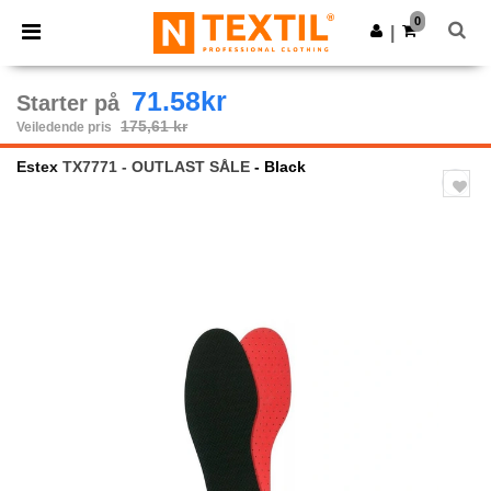
×
Ntextil-app
0
Last ned app
|
Bedre priser i appen!
71.58kr
Starter på
175,61 kr
Veiledende pris
Estex
TX7771 - OUTLAST SÅLE
- Black
Previous
Next