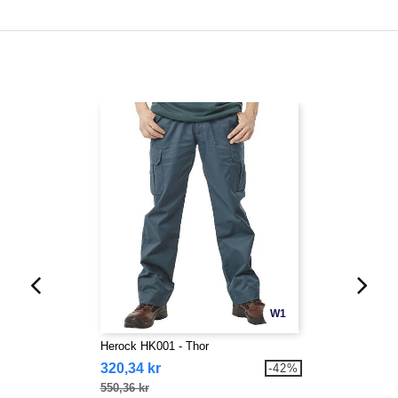
W1
Herock HK001 - Thor
320,34 kr
-42%
550,36 kr