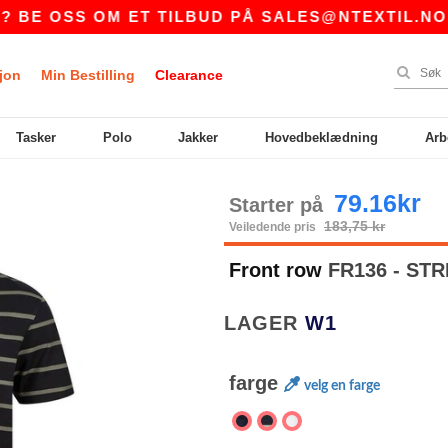
OSS OM ET TILBUD PÅ
SALES@NTEXTIL.NO
|
jon
Min Bestilling
Clearance
Tasker
Polo
Jakker
Hovedbeklædning
Arb
79.16kr
Starter på
183,75 kr
Veiledende pris
Front row
FR136 - ST
LAGER
W1
farge
velg en farge