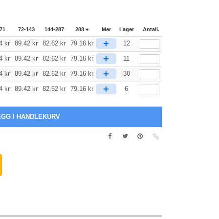
71
72-143
144-287
288 +
Mer
Lager
Antall.
+
4
kr
89.42
kr
82.62
kr
79.16
kr
12
+
4
kr
89.42
kr
82.62
kr
79.16
kr
11
+
4
kr
89.42
kr
82.62
kr
79.16
kr
30
+
4
kr
89.42
kr
82.62
kr
79.16
kr
6