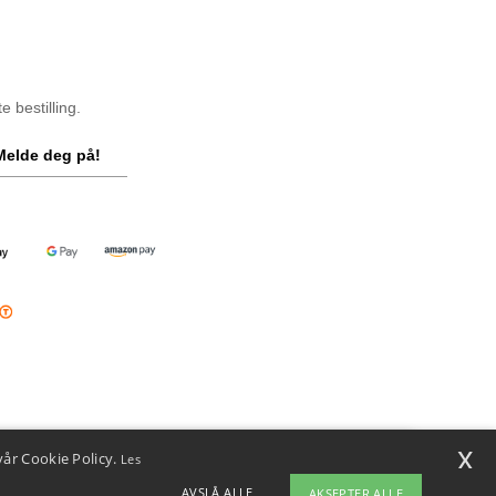
 bestilling.
Melde deg på!
x
vår Cookie Policy.
Les
i
u har spørsmål eller bekymringer, kan du kontakte oss når som helst.
AVSLÅ ALLE
AKSEPTER ALLE