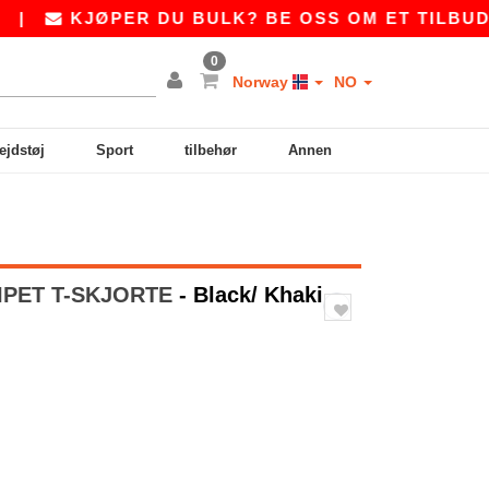
KJØPER DU BULK? BE OSS OM ET TILBUD PÅ
S
0
Norway
NO
ejdstøj
Sport
tilbehør
Annen
RIPET T-SKJORTE
- Black/ Khaki