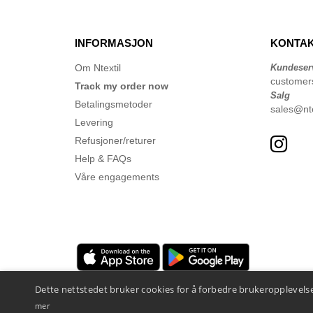
INFORMASJON
KONTAK
Om Ntextil
Kundeser
customer
Track my order now
Salg
Betalingsmetoder
sales@nte
Levering
Refusjoner/returer
Help & FAQs
Våre engagements
Dette nettstedet bruker cookies for å forbedre brukeropplevelse
mer