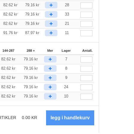
+
82.62
kr
79.16
kr
28
+
82.62
kr
79.16
kr
33
+
82.62
kr
79.16
kr
21
+
91.76
kr
87.97
kr
11
144-287
288 +
Mer
Lager
Antall.
+
82.62
kr
79.16
kr
7
+
82.62
kr
79.16
kr
8
+
82.62
kr
79.16
kr
9
+
82.62
kr
79.16
kr
24
+
82.62
kr
79.16
kr
10
RTIKLER
0.00
KR