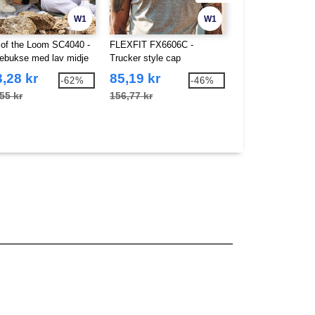
W1
W1
t of the Loom SC4040 -
FLEXFIT FX6606C -
Tee Jays TJ9644 -
ebukse med lav midje
Trucker style cap
dunjakke i resirkul
polyester
,28 kr
85,19 kr
623,51 kr
-62%
-46%
55 kr
156,77 kr
1 052,56 kr