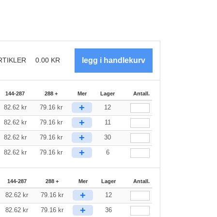
RTIKLER
0.00
KR
144-287
288 +
Mer
Lager
Antall.
+
82.62
kr
79.16
kr
12
+
82.62
kr
79.16
kr
11
+
82.62
kr
79.16
kr
30
+
82.62
kr
79.16
kr
6
144-287
288 +
Mer
Lager
Antall.
+
82.62
kr
79.16
kr
12
+
82.62
kr
79.16
kr
36