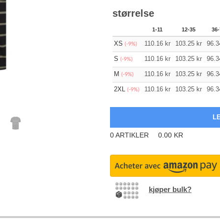
størrelse
1-11
12-35
36-
XS
110.16
kr
103.25
kr
96.3
(-9%)
S
110.16
kr
103.25
kr
96.3
(-9%)
M
110.16
kr
103.25
kr
96.3
(-9%)
2XL
110.16
kr
103.25
kr
96.3
(-9%)
0
ARTIKLER
0.00
KR
kjøper bulk?