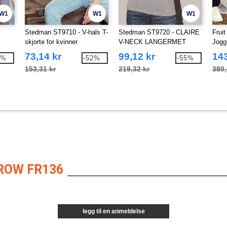
W1
W1
W1
Stedman ST9710 - V-hals T-
Stedman ST9720 - CLAIRE
Frui
skjorte for kvinner
V-NECK LANGERMET
Jogg
73,14 kr
99,12 kr
143
2%
-52%
-55%
153,31 kr
219,32 kr
380,
ROW FR136
legg til en anmeldelse