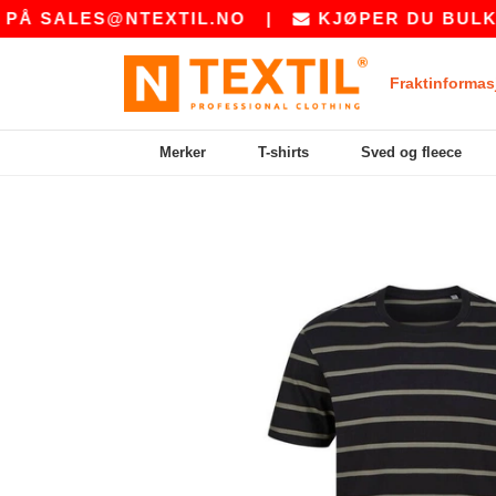
ALES@NTEXTIL.NO
|
KJØPER DU BULK? BE 
Fraktinformas
Merker
T-shirts
Sved og fleece
Previous
Next