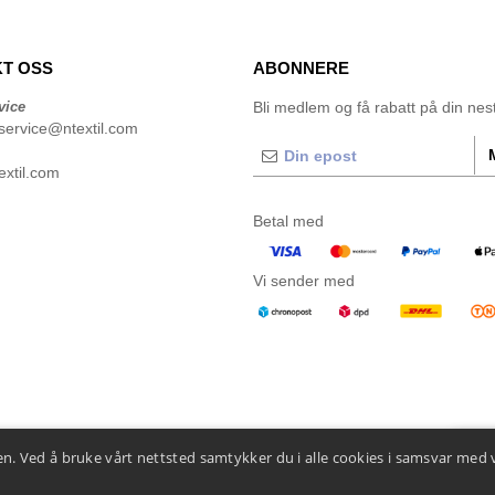
T OSS
ABONNERE
vice
Bli medlem og få rabatt på din neste
service@ntextil.com
xtil.com
Betal med
Vi sender med
n. Ved å bruke vårt nettsted samtykker du i alle cookies i samsvar med 
👋
He
Hvis d