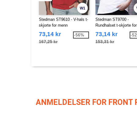
W1
Stedman ST9610 - V-hals t-
Stedman ST9700 -
skjorte for menn
Rundhalset t-skjorte for
kvinner
73,14 kr
73,14 kr
-56%
-5
167,25 kr
153,31 kr
ANMELDELSER FOR FRONT 