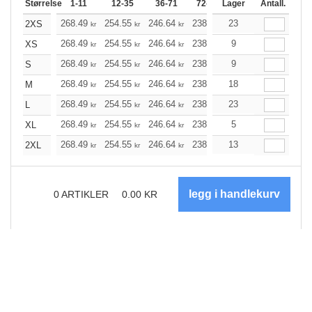
Størrelse
1-11
12-35
36-71
72-143
Lager
144-287
Antall.
288 +
268.49
254.55
246.64
238.72
23
226.79
220.77
2XS
kr
kr
kr
kr
kr
268.49
254.55
246.64
238.72
9
226.79
220.77
XS
kr
kr
kr
kr
kr
268.49
254.55
246.64
238.72
9
226.79
220.77
S
kr
kr
kr
kr
kr
268.49
254.55
246.64
238.72
18
226.79
220.77
M
kr
kr
kr
kr
kr
268.49
254.55
246.64
238.72
23
226.79
220.77
L
kr
kr
kr
kr
kr
268.49
254.55
246.64
238.72
5
226.79
220.77
XL
kr
kr
kr
kr
kr
268.49
254.55
246.64
238.72
13
226.79
220.77
2XL
kr
kr
kr
kr
kr
0
ARTIKLER
0.00
KR