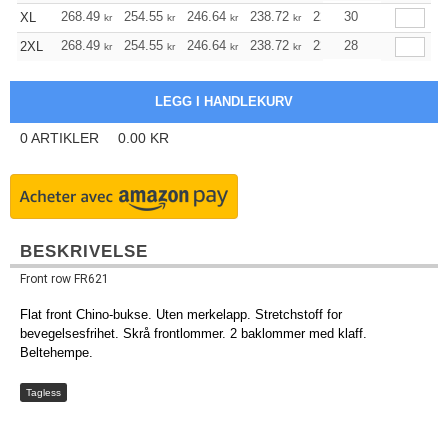
268.49
254.55
246.64
238.72
226.79
30
220.77
XL
kr
kr
kr
kr
kr
kr
268.49
254.55
246.64
238.72
226.79
28
220.77
2XL
kr
kr
kr
kr
kr
kr
0
ARTIKLER
0.00
KR
BESKRIVELSE
Front row FR621
Flat front Chino-bukse. Uten merkelapp. Stretchstoff for
bevegelsesfrihet. Skrå frontlommer. 2 baklommer med klaff.
Beltehempe.
Tagless