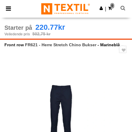
×
Ntextil-app
0
Last ned app
|
Bedre priser i appen!
220.77kr
Starter på
502,75 kr
Veiledende pris
Front row
FR621 - Herre Stretch Chino Bukser
- Marineblå
Previous
Next