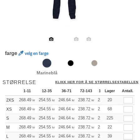
farge
velg en farge
Marineblå
STØRRELSE
KLIKK HER FOR Å SE STØRRELSESTABELLEN
1-11
12-35
36-71
72-143
144-287
Lager
288 +
Antall.
268.49
254.55
246.64
238.72
226.79
20
220.77
2XS
kr
kr
kr
kr
kr
kr
268.49
254.55
246.64
238.72
226.79
68
220.77
XS
kr
kr
kr
kr
kr
kr
268.49
254.55
246.64
238.72
226.79
225
220.77
S
kr
kr
kr
kr
kr
kr
268.49
254.55
246.64
238.72
226.79
22
220.77
M
kr
kr
kr
kr
kr
kr
268.49
254.55
246.64
238.72
226.79
39
220.77
L
kr
kr
kr
kr
kr
kr