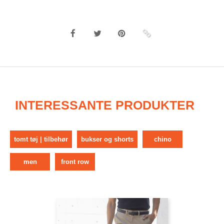
INTERESSANTE PRODUKTER
tomt tøj | tilbehør
bukser og shorts
chino
men
front row