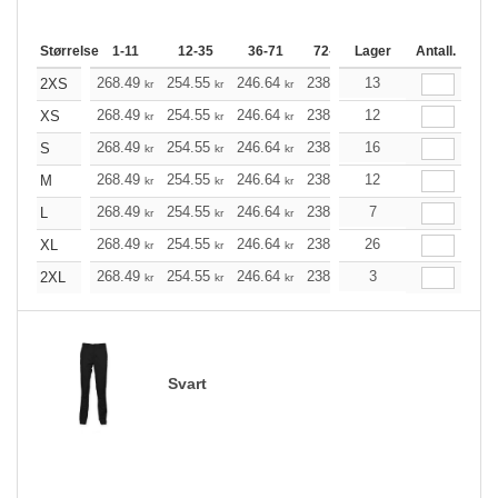
Størrelse
1-11
12-35
36-71
72-143
Lager
144-287
Antall.
288 +
268.49
254.55
246.64
238.72
13
226.79
220.77
2XS
kr
kr
kr
kr
kr
268.49
254.55
246.64
238.72
12
226.79
220.77
XS
kr
kr
kr
kr
kr
268.49
254.55
246.64
238.72
16
226.79
220.77
S
kr
kr
kr
kr
kr
268.49
254.55
246.64
238.72
12
226.79
220.77
M
kr
kr
kr
kr
kr
268.49
254.55
246.64
238.72
7
226.79
220.77
L
kr
kr
kr
kr
kr
268.49
254.55
246.64
238.72
26
226.79
220.77
XL
kr
kr
kr
kr
kr
268.49
254.55
246.64
238.72
3
226.79
220.77
2XL
kr
kr
kr
kr
kr
Svart