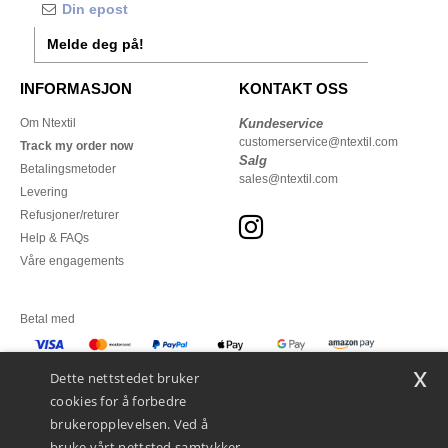
Melde deg på!
INFORMASJON
KONTAKT OSS
Om Ntextil
Kundeservice
customerservice@ntextil.com
Track my order now
Salg
Betalingsmetoder
sales@ntextil.com
Levering
Refusjoner/returer
Help & FAQs
Våre engagements
Betal med
x
Vi sender med
Dette nettstedet bruker
cookies for å forbedre
brukeropplevelsen. Ved å
bruke vårt nettsted samtykker