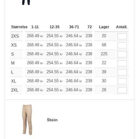
Størrelse
1-11
12-35
36-71
72-143
Lager
144-287
Antall.
288 +
268.49
254.55
246.64
238.72
20
226.79
220.77
2XS
kr
kr
kr
kr
kr
268.49
254.55
246.64
238.72
68
226.79
220.77
XS
kr
kr
kr
kr
kr
268.49
254.55
246.64
238.72
225
226.79
220.77
S
kr
kr
kr
kr
kr
268.49
254.55
246.64
238.72
22
226.79
220.77
M
kr
kr
kr
kr
kr
268.49
254.55
246.64
238.72
39
226.79
220.77
L
kr
kr
kr
kr
kr
268.49
254.55
246.64
238.72
30
226.79
220.77
XL
kr
kr
kr
kr
kr
268.49
254.55
246.64
238.72
28
226.79
220.77
2XL
kr
kr
kr
kr
kr
Stein