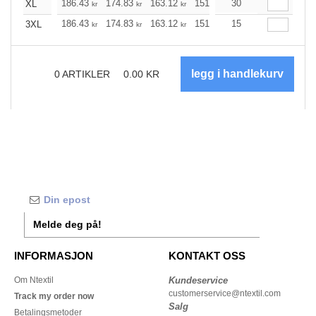
186.43
174.83
163.12
151.53
30
139.82
134.02
XL
kr
kr
kr
kr
kr
186.43
174.83
163.12
151.53
15
139.82
134.02
3XL
kr
kr
kr
kr
kr
0
ARTIKLER
0.00
KR
Melde deg på!
INFORMASJON
KONTAKT OSS
Om Ntextil
Kundeservice
customerservice@ntextil.com
Track my order now
Salg
Betalingsmetoder