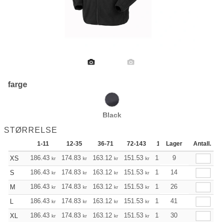
farge
Black
STØRRELSE
1-11
12-35
36-71
72-143
144-287
Lager
288 +
Antall.
186.43
174.83
163.12
151.53
139.82
9
134.02
XS
kr
kr
kr
kr
kr
kr
186.43
174.83
163.12
151.53
139.82
14
134.02
S
kr
kr
kr
kr
kr
kr
186.43
174.83
163.12
151.53
139.82
26
134.02
M
kr
kr
kr
kr
kr
kr
186.43
174.83
163.12
151.53
139.82
41
134.02
L
kr
kr
kr
kr
kr
kr
186.43
174.83
163.12
151.53
139.82
30
134.02
XL
kr
kr
kr
kr
kr
kr