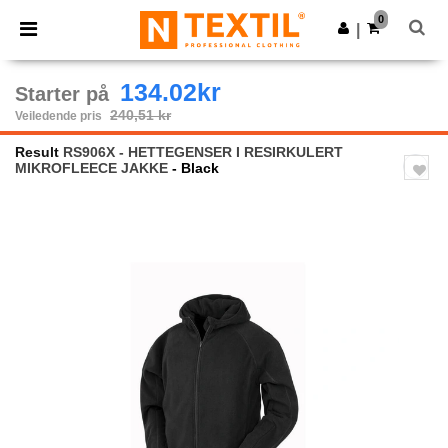
×
Ntextil-app
0
Last ned app
|
Bedre priser i appen!
134.02kr
Starter på
240,51 kr
Veiledende pris
Result
RS906X - HETTEGENSER I RESIRKULERT
MIKROFLEECE JAKKE
- Black
Previous
Next