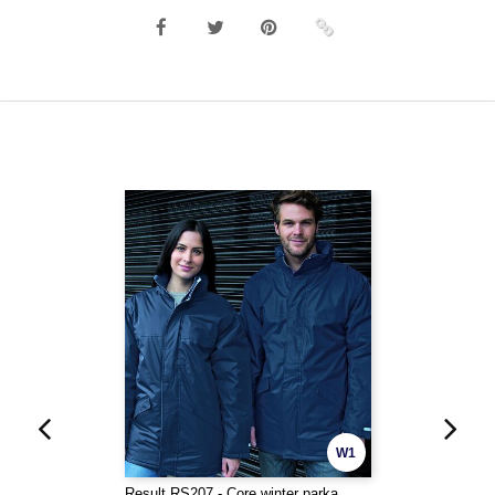
W1
Result RS207 - Core winter parka