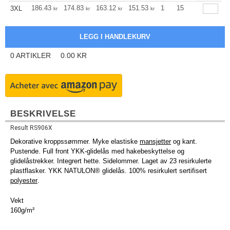
186.43
174.83
163.12
151.53
139.82
15
134.02
3XL
kr
kr
kr
kr
kr
kr
0
ARTIKLER
0.00
KR
BESKRIVELSE
Result RS906X
Dekorative kroppssømmer. Myke elastiske
mansjetter
og kant.
Pustende. Full front YKK-glidelås med hakebeskyttelse og
glidelåstrekker. Integrert hette. Sidelommer. Laget av 23 resirkulerte
plastflasker. YKK NATULON® glidelås. 100% resirkulert sertifisert
polyester
.
Vekt
160g/m²