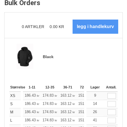
Bulk Orders
0
ARTIKLER
0.00
KR
Black
Størrelse
1-11
12-35
36-71
72-143
Lager
144-287
Antall.
288 +
186.43
174.83
163.12
151.53
9
139.82
134.02
XS
kr
kr
kr
kr
kr
186.43
174.83
163.12
151.53
14
139.82
134.02
S
kr
kr
kr
kr
kr
186.43
174.83
163.12
151.53
26
139.82
134.02
M
kr
kr
kr
kr
kr
186.43
174.83
163.12
151.53
41
139.82
134.02
L
kr
kr
kr
kr
kr