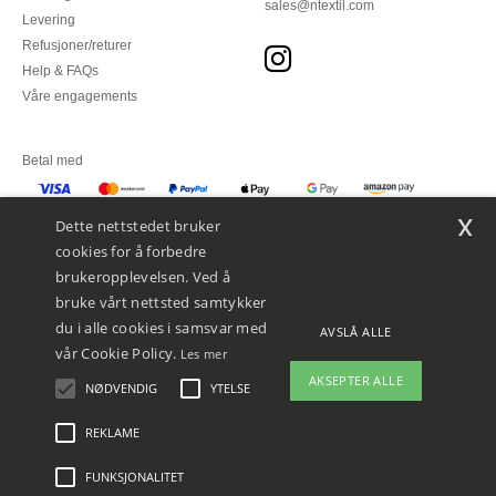
sales@ntextil.com
Levering
Refusjoner/returer
Help & FAQs
Våre engagements
Betal med
x
Vi sender med
Dette nettstedet bruker
cookies for å forbedre
brukeropplevelsen. Ved å
bruke vårt nettsted samtykker
du i alle cookies i samsvar med
AVSLÅ ALLE
vår Cookie Policy.
Les mer
AKSEPTER ALLE
NØDVENDIG
YTELSE
👋
Hei
Hvis du har spørsmål eller
REKLAME
Juridiske merknader
-
personvernerklæring
-
Vilkår og betingelser
-
Generelle
bekymringer, kan du kontakte oss
kontraktsbetingelser
-
Retningslinjer for informasjonskapsler
-
Site Map
Copyright
når som helst. Chatboten vår er her
2026 ntextil.no - Alle rettigheter forbeholdt
FUNKSJONALITET
for å hjelpe.