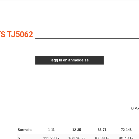
S TJ5062
legg til en anmeldelse
0
A
Størrelse
1-11
12-35
36-71
72-143
S
111.28
kr
104.36
kr
97.34
kr
90.43
kr