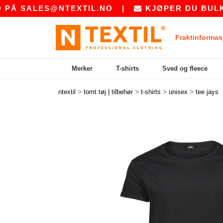
ALES@NTEXTIL.NO
|
KJØPER DU BULK? BE 
Fraktinformas
Merker
T-shirts
Sved og fleece
>
>
>
>
ntextil
tomt tøj | tilbehør
t-shirts
unisex
tee jays