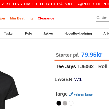
OSS OM ET TILBUD PÅ
SALES@NTEXTIL.NO
|
jon
Min Bestilling
Clearance
Tasker
Polo
Jakker
Hovedbeklædning
Arb
79.95kr
Starter på
Tee Jays
TJ5062 - Roll-
LAGER
W1
farge
velg en farge