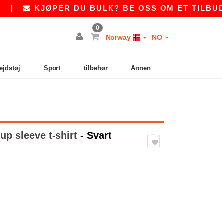
KJØPER DU BULK? BE OSS OM ET TILBUD PÅ
S
0
Norway
NO
ejdstøj
Sport
tilbehør
Annen
up sleeve t-shirt
- Svart