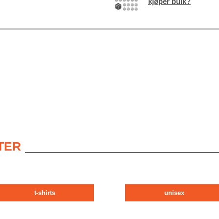
kjøper bulk?
TER
t-shirts
unisex