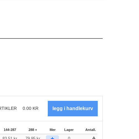
RTIKLER
0.00
KR
144-287
288 +
Mer
Lager
Antall.
+
83.51
kr
79.95
kr
0