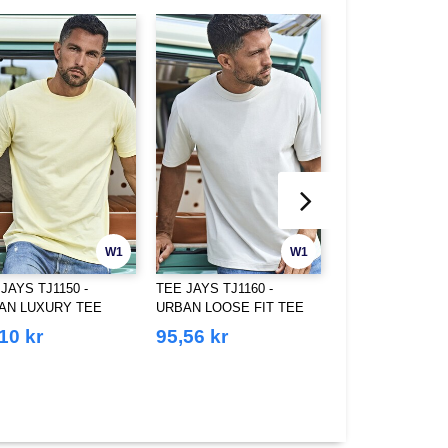
W1
W1
JAYS TJ1150 -
TEE JAYS TJ1160 -
TEE JAYS TJ5063
AN LUXURY TEE
URBAN LOOSE FIT TEE
Women's roll-up sl
shirt
10 kr
95,56 kr
79,95 kr