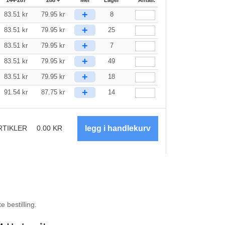
+
83.51
kr
79.95
kr
8
+
83.51
kr
79.95
kr
25
+
83.51
kr
79.95
kr
7
+
83.51
kr
79.95
kr
49
+
83.51
kr
79.95
kr
18
+
91.54
kr
87.75
kr
14
RTIKLER
0.00
KR
 bestilling.