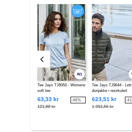
W1
Tee Jays TJ8050 - Womens
Tee Jays TJ9644 - Lett
soft tee
dunjakke i resirkulert
polyester
63,33 kr
623,51 kr
-48%
-4
121,98 kr
1 052,56 kr