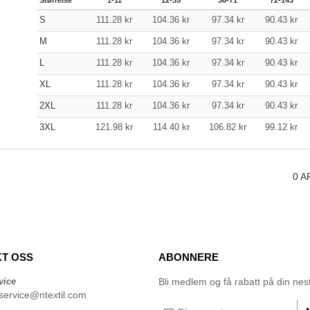
S
111.28
kr
104.36
kr
97.34
kr
90.43
kr
M
111.28
kr
104.36
kr
97.34
kr
90.43
kr
L
111.28
kr
104.36
kr
97.34
kr
90.43
kr
XL
111.28
kr
104.36
kr
97.34
kr
90.43
kr
2XL
111.28
kr
104.36
kr
97.34
kr
90.43
kr
3XL
121.98
kr
114.40
kr
106.82
kr
99.12
kr
0
A
T OSS
ABONNERE
vice
Bli medlem og få rabatt på din neste
service@ntextil.com