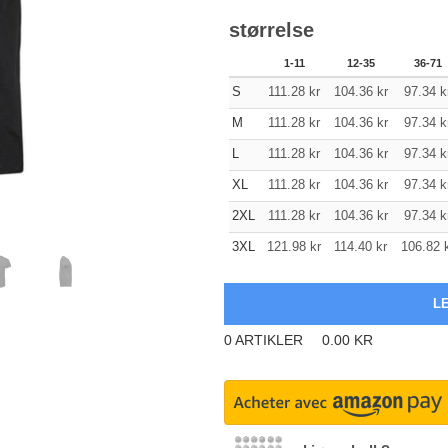
størrelse
1-11
12-35
36-71
S
111.28
kr
104.36
kr
97.34
k
M
111.28
kr
104.36
kr
97.34
k
L
111.28
kr
104.36
kr
97.34
k
XL
111.28
kr
104.36
kr
97.34
k
2XL
111.28
kr
104.36
kr
97.34
k
3XL
121.98
kr
114.40
kr
106.82
0
ARTIKLER
0.00
KR