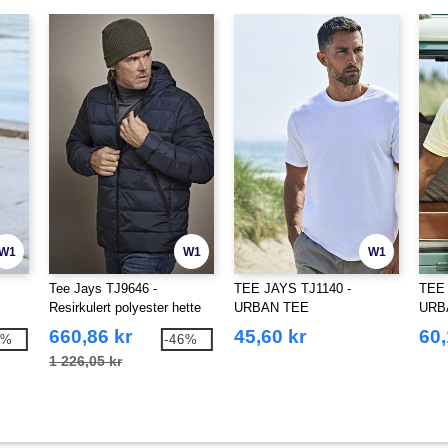
W1
W1
W1
Tee Jays TJ9646 -
TEE JAYS TJ1140 -
TEE 
Resirkulert polyester hette
URBAN TEE
URB
dunjakke
660,86 kr
45,60 kr
60,
1%
-46%
1 226,05 kr