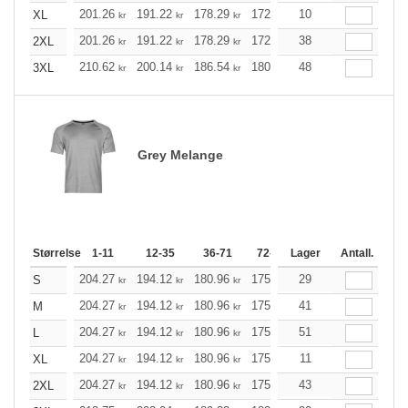
201.26
191.22
178.29
172.49
10
163.91
159.56
XL
kr
kr
kr
kr
kr
201.26
191.22
178.29
172.49
38
163.91
159.56
2XL
kr
kr
kr
kr
kr
210.62
200.14
186.54
180.52
48
171.49
167.03
3XL
kr
kr
kr
kr
kr
Grey Melange
Størrelse
1-11
12-35
36-71
72-143
Lager
144-287
Antall.
288 +
204.27
194.12
180.96
175.17
29
166.36
162.01
S
kr
kr
kr
kr
kr
204.27
194.12
180.96
175.17
41
166.36
162.01
M
kr
kr
kr
kr
kr
204.27
194.12
180.96
175.17
51
166.36
162.01
L
kr
kr
kr
kr
kr
204.27
194.12
180.96
175.17
11
166.36
162.01
XL
kr
kr
kr
kr
kr
204.27
194.12
180.96
175.17
43
166.36
162.01
2XL
kr
kr
kr
kr
kr