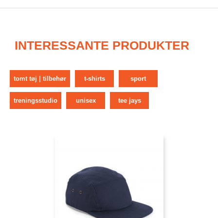
INTERESSANTE PRODUKTER
tomt tøj | tilbehør
t-shirts
sport
treningsstudio
unisex
tee jays