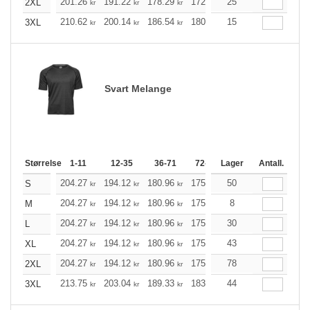
201.26
191.22
178.29
172.49
25
163.91
159.56
2XL
kr
kr
kr
kr
kr
210.62
200.14
186.54
180.52
15
171.49
167.03
3XL
kr
kr
kr
kr
kr
Svart Melange
Størrelse
1-11
12-35
36-71
72-143
Lager
144-287
Antall.
288 +
204.27
194.12
180.96
175.17
50
166.36
162.01
S
kr
kr
kr
kr
kr
204.27
194.12
180.96
175.17
8
166.36
162.01
M
kr
kr
kr
kr
kr
204.27
194.12
180.96
175.17
30
166.36
162.01
L
kr
kr
kr
kr
kr
204.27
194.12
180.96
175.17
43
166.36
162.01
XL
kr
kr
kr
kr
kr
204.27
194.12
180.96
175.17
78
166.36
162.01
2XL
kr
kr
kr
kr
kr
213.75
203.04
189.33
183.19
44
174.05
169.48
3XL
kr
kr
kr
kr
kr