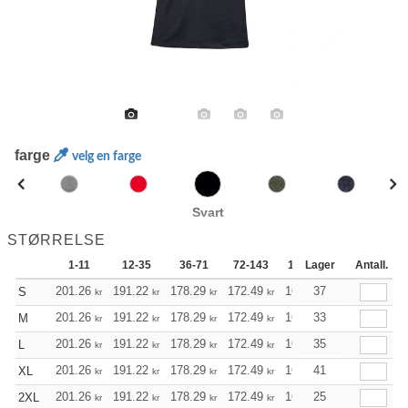
farge
velg en farge
Svart
STØRRELSE
1-11
12-35
36-71
72-143
144-287
Lager
288 +
Antall.
201.26
191.22
178.29
172.49
163.91
37
159.56
S
kr
kr
kr
kr
kr
kr
201.26
191.22
178.29
172.49
163.91
33
159.56
M
kr
kr
kr
kr
kr
kr
201.26
191.22
178.29
172.49
163.91
35
159.56
L
kr
kr
kr
kr
kr
kr
201.26
191.22
178.29
172.49
163.91
41
159.56
XL
kr
kr
kr
kr
kr
kr
201.26
191.22
178.29
172.49
163.91
25
159.56
2XL
kr
kr
kr
kr
kr
kr