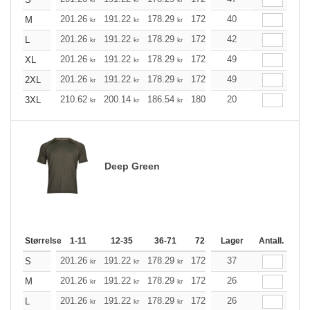
201.26
191.22
178.29
172.49
40
163.91
159.56
M
kr
kr
kr
kr
kr
201.26
191.22
178.29
172.49
42
163.91
159.56
L
kr
kr
kr
kr
kr
201.26
191.22
178.29
172.49
49
163.91
159.56
XL
kr
kr
kr
kr
kr
201.26
191.22
178.29
172.49
49
163.91
159.56
2XL
kr
kr
kr
kr
kr
210.62
200.14
186.54
180.52
20
171.49
167.03
3XL
kr
kr
kr
kr
kr
Deep Green
Størrelse
1-11
12-35
36-71
72-143
Lager
144-287
Antall.
288 +
201.26
191.22
178.29
172.49
37
163.91
159.56
S
kr
kr
kr
kr
kr
201.26
191.22
178.29
172.49
26
163.91
159.56
M
kr
kr
kr
kr
kr
201.26
191.22
178.29
172.49
26
163.91
159.56
L
kr
kr
kr
kr
kr