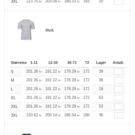
213.75
203.04
189.33
183.19
20
174.05
169.48
3XL
kr
kr
kr
kr
kr
Hvit
Størrelse
1-11
12-35
36-71
72-143
Lager
144-287
Antall.
288 +
201.26
191.22
178.29
172.49
39
163.91
159.56
S
kr
kr
kr
kr
kr
201.26
191.22
178.29
172.49
38
163.91
159.56
M
kr
kr
kr
kr
kr
201.26
191.22
178.29
172.49
18
163.91
159.56
L
kr
kr
kr
kr
kr
201.26
191.22
178.29
172.49
63
163.91
159.56
XL
kr
kr
kr
kr
kr
201.26
191.22
178.29
172.49
53
163.91
159.56
2XL
kr
kr
kr
kr
kr
210.62
200.14
186.54
180.52
36
171.49
167.03
3XL
kr
kr
kr
kr
kr