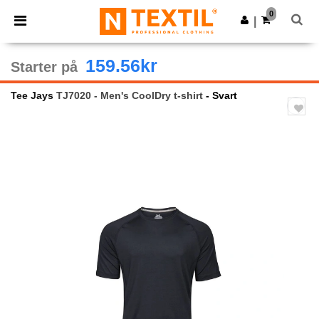
×
Ntextil-app
0
Last ned app
|
Bedre priser i appen!
159.56kr
Starter på
Tee Jays
TJ7020 - Men's CoolDry t-shirt
- Svart
Previous
Next