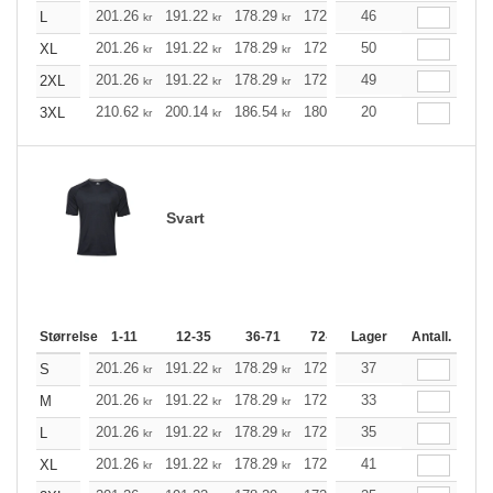
201.26
191.22
178.29
172.49
46
163.91
159.56
L
kr
kr
kr
kr
kr
201.26
191.22
178.29
172.49
50
163.91
159.56
XL
kr
kr
kr
kr
kr
201.26
191.22
178.29
172.49
49
163.91
159.56
2XL
kr
kr
kr
kr
kr
210.62
200.14
186.54
180.52
20
171.49
167.03
3XL
kr
kr
kr
kr
kr
Svart
Størrelse
1-11
12-35
36-71
72-143
Lager
144-287
Antall.
288 +
201.26
191.22
178.29
172.49
37
163.91
159.56
S
kr
kr
kr
kr
kr
201.26
191.22
178.29
172.49
33
163.91
159.56
M
kr
kr
kr
kr
kr
201.26
191.22
178.29
172.49
35
163.91
159.56
L
kr
kr
kr
kr
kr
201.26
191.22
178.29
172.49
41
163.91
159.56
XL
kr
kr
kr
kr
kr