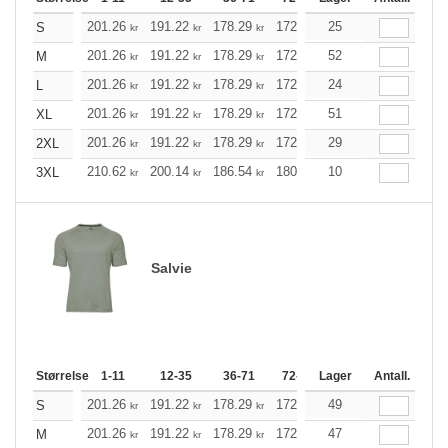
201.26
191.22
178.29
172.49
25
163.91
159.56
S
kr
kr
kr
kr
kr
201.26
191.22
178.29
172.49
52
163.91
159.56
M
kr
kr
kr
kr
kr
201.26
191.22
178.29
172.49
24
163.91
159.56
L
kr
kr
kr
kr
kr
201.26
191.22
178.29
172.49
51
163.91
159.56
XL
kr
kr
kr
kr
kr
201.26
191.22
178.29
172.49
29
163.91
159.56
2XL
kr
kr
kr
kr
kr
210.62
200.14
186.54
180.52
10
171.49
167.03
3XL
kr
kr
kr
kr
kr
Salvie
Størrelse
1-11
12-35
36-71
72-143
Lager
144-287
Antall.
288 +
201.26
191.22
178.29
172.49
49
163.91
159.56
S
kr
kr
kr
kr
kr
201.26
191.22
178.29
172.49
47
163.91
159.56
M
kr
kr
kr
kr
kr