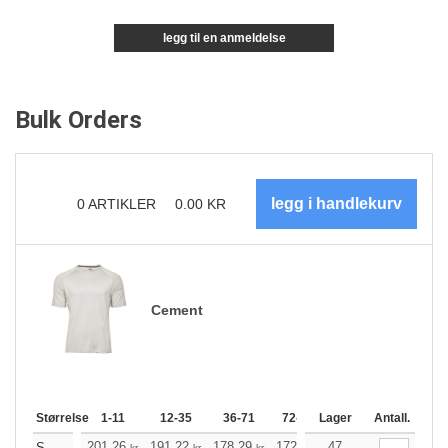
legg til en anmeldelse
Bulk Orders
0
ARTIKLER
0.00
KR
Cement
Størrelse
1-11
12-35
36-71
72-143
Lager
144-287
Antall.
288 +
201.26
191.22
178.29
172.49
47
163.91
159.56
S
kr
kr
kr
kr
kr