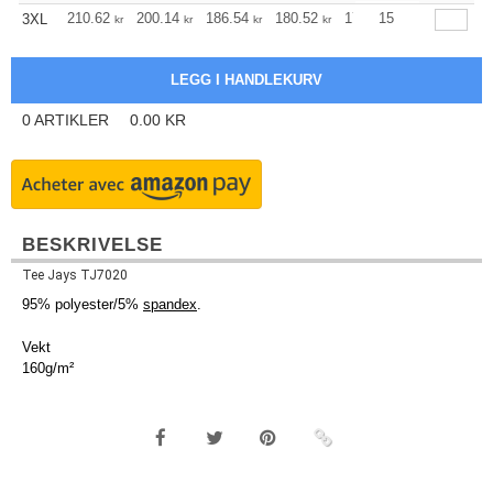
210.62
200.14
186.54
180.52
171.49
15
167.03
3XL
kr
kr
kr
kr
kr
kr
0
ARTIKLER
0.00
KR
BESKRIVELSE
Tee Jays TJ7020
95% polyester/5%
spandex
.
Vekt
160g/m²