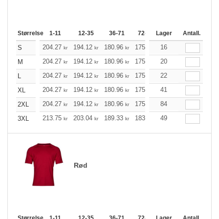
Størrelse
1-11
12-35
36-71
72-143
Lager
144-287
Antall.
288 +
204.27
194.12
180.96
175.17
16
166.36
162.01
S
kr
kr
kr
kr
kr
204.27
194.12
180.96
175.17
20
166.36
162.01
M
kr
kr
kr
kr
kr
204.27
194.12
180.96
175.17
22
166.36
162.01
L
kr
kr
kr
kr
kr
204.27
194.12
180.96
175.17
41
166.36
162.01
XL
kr
kr
kr
kr
kr
204.27
194.12
180.96
175.17
84
166.36
162.01
2XL
kr
kr
kr
kr
kr
213.75
203.04
189.33
183.19
49
174.05
169.48
3XL
kr
kr
kr
kr
kr
Rød
Størrelse
1-11
12-35
36-71
72-143
Lager
144-287
Antall.
288 +