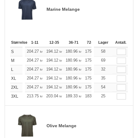
Marine Melange
Størrelse
1-11
12-35
36-71
72-143
Lager
144-287
Antall.
288 +
204.27
194.12
180.96
175.17
58
166.36
162.01
S
kr
kr
kr
kr
kr
204.27
194.12
180.96
175.17
69
166.36
162.01
M
kr
kr
kr
kr
kr
204.27
194.12
180.96
175.17
32
166.36
162.01
L
kr
kr
kr
kr
kr
204.27
194.12
180.96
175.17
35
166.36
162.01
XL
kr
kr
kr
kr
kr
204.27
194.12
180.96
175.17
54
166.36
162.01
2XL
kr
kr
kr
kr
kr
213.75
203.04
189.33
183.19
25
174.05
169.48
3XL
kr
kr
kr
kr
kr
Olive Melange