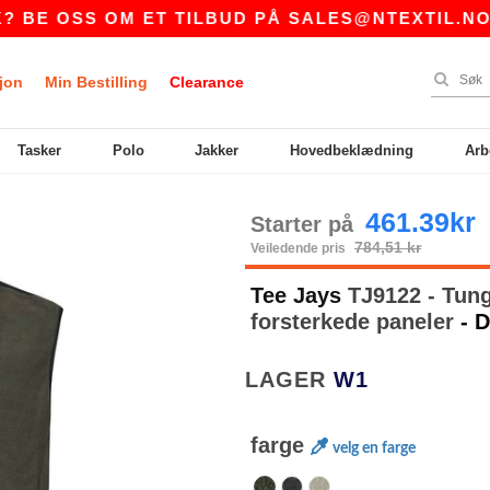
OSS OM ET TILBUD PÅ
SALES@NTEXTIL.NO
|
jon
Min Bestilling
Clearance
Tasker
Polo
Jakker
Hovedbeklædning
Arb
461.39kr
Starter på
784,51 kr
Veiledende pris
Tee Jays
TJ9122 - Tun
forsterkede paneler
- 
LAGER
W1
farge
velg en farge