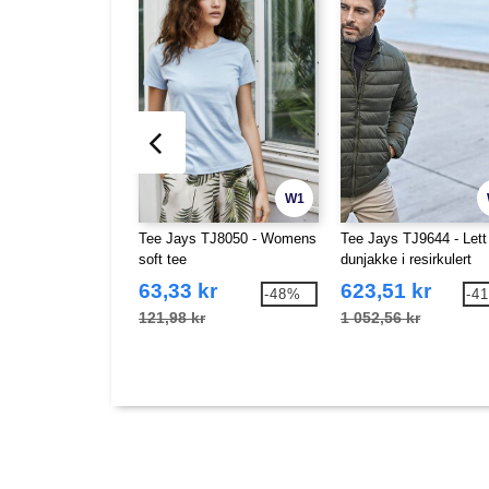
W1
Tee Jays TJ8050 - Womens
Tee Jays TJ9644 - Lett
soft tee
dunjakke i resirkulert
polyester
63,33 kr
623,51 kr
-48%
-4
121,98 kr
1 052,56 kr