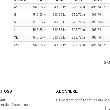
XS
548.58
kr
540.33
kr
523.72
kr
498.74
kr
S
548.58
kr
540.33
kr
523.72
kr
498.74
kr
M
548.58
kr
540.33
kr
523.72
kr
498.74
kr
L
548.58
kr
540.33
kr
523.72
kr
498.74
kr
XL
548.58
kr
540.33
kr
523.72
kr
498.74
kr
2XL
548.58
kr
540.33
kr
523.72
kr
498.74
kr
0
A
T OSS
ABONNERE
vice
Bli medlem og få rabatt på din neste
service@ntextil.com