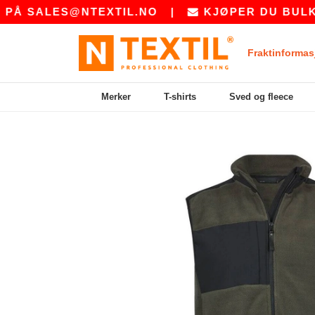
ALES@NTEXTIL.NO
|
KJØPER DU BULK? BE 
Fraktinformas
Merker
T-shirts
Sved og fleece
Previous
Next