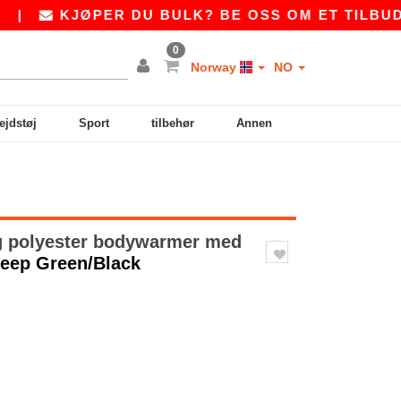
KJØPER DU BULK? BE OSS OM ET TILBUD PÅ
0
Norway
NO
ejdstøj
Sport
tilbehør
Annen
g polyester bodywarmer med
Deep Green/Black