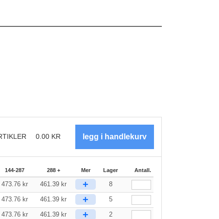
RTIKLER
0.00
KR
144-287
288 +
Mer
Lager
Antall.
+
473.76
kr
461.39
kr
8
+
473.76
kr
461.39
kr
5
+
473.76
kr
461.39
kr
2