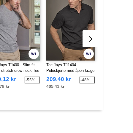
W1
W1
Jays TJ400 - Slim fit
Tee Jays TJ1404 -
Tee Jays TJ4024 -
e stretch crew neck Tee
Poloskjorte med åpen krage
stretch herreskjort
 tee
,12 kr
209,40 kr
448,90 kr
-55%
-48%
78 kr
405,41 kr
748,83 kr