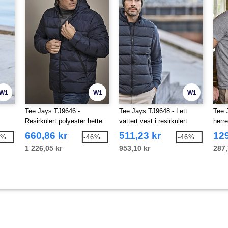
W1
W1
W1
Tee Jays TJ9646 -
Tee Jays TJ9648 - Lett
Tee 
Resirkulert polyester hette
vattert vest i resirkulert
herr
dunjakke
polyester
Jays
660,86 kr
511,23 kr
129
1%
-46%
-46%
1 226,05 kr
953,10 kr
287,