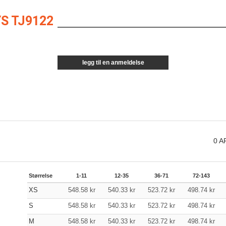
S TJ9122
legg til en anmeldelse
0
A
Størrelse
1-11
12-35
36-71
72-143
XS
548.58
kr
540.33
kr
523.72
kr
498.74
kr
S
548.58
kr
540.33
kr
523.72
kr
498.74
kr
M
548.58
kr
540.33
kr
523.72
kr
498.74
kr