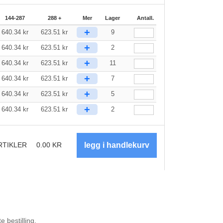
144-287
288 +
Mer
Lager
Antall.
+
640.34
kr
623.51
kr
9
+
640.34
kr
623.51
kr
2
+
640.34
kr
623.51
kr
11
+
640.34
kr
623.51
kr
7
+
640.34
kr
623.51
kr
5
+
640.34
kr
623.51
kr
2
RTIKLER
0.00
KR
 bestilling.