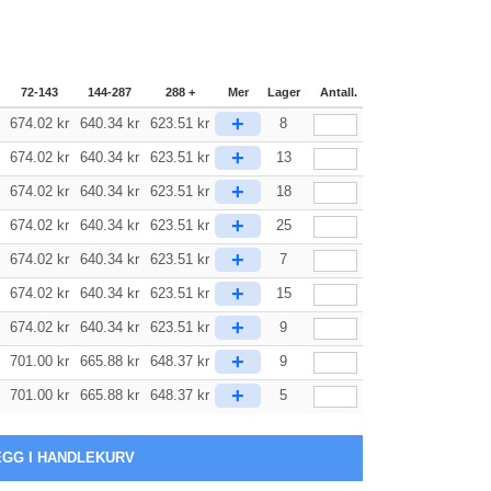
72-143
144-287
288 +
Mer
Lager
Antall.
+
674.02
kr
640.34
kr
623.51
kr
8
+
674.02
kr
640.34
kr
623.51
kr
13
+
674.02
kr
640.34
kr
623.51
kr
18
+
674.02
kr
640.34
kr
623.51
kr
25
+
674.02
kr
640.34
kr
623.51
kr
7
+
674.02
kr
640.34
kr
623.51
kr
15
+
674.02
kr
640.34
kr
623.51
kr
9
+
701.00
kr
665.88
kr
648.37
kr
9
+
701.00
kr
665.88
kr
648.37
kr
5