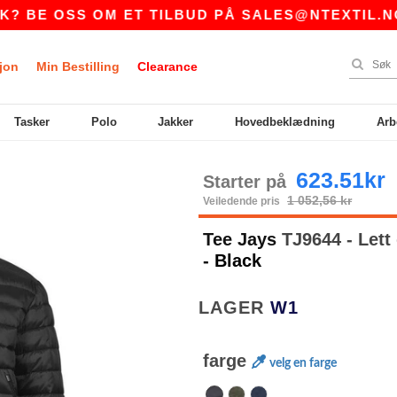
 OSS OM ET TILBUD PÅ
SALES@NTEXTIL.NO
|
jon
Min Bestilling
Clearance
Tasker
Polo
Jakker
Hovedbeklædning
Arb
623.51kr
Starter på
1 052,56 kr
Veiledende pris
Tee Jays
TJ9644 - Lett 
- Black
LAGER
W1
farge
velg en farge