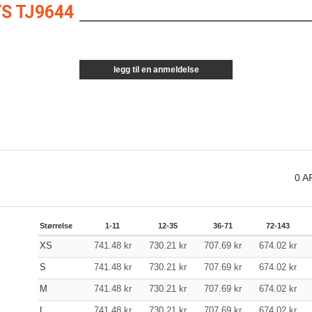
S TJ9644
legg til en anmeldelse
0
A
Størrelse
1-11
12-35
36-71
72-143
XS
741.48
kr
730.21
kr
707.69
kr
674.02
kr
S
741.48
kr
730.21
kr
707.69
kr
674.02
kr
M
741.48
kr
730.21
kr
707.69
kr
674.02
kr
L
741.48
kr
730.21
kr
707.69
kr
674.02
kr