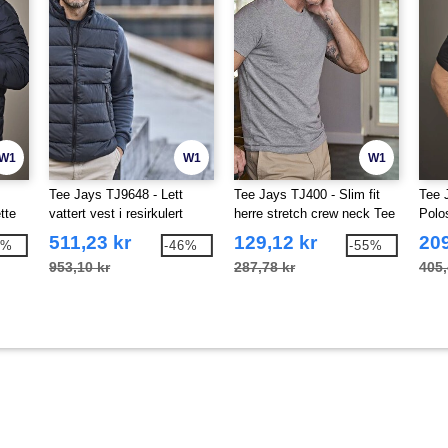
W1
W1
W1
Tee Jays TJ9648 - Lett
Tee Jays TJ400 - Slim fit
Tee 
tte
vattert vest i resirkulert
herre stretch crew neck Tee
Polo
polyester
Jays tee
511,23 kr
129,12 kr
209
6%
-46%
-55%
953,10 kr
287,78 kr
405,