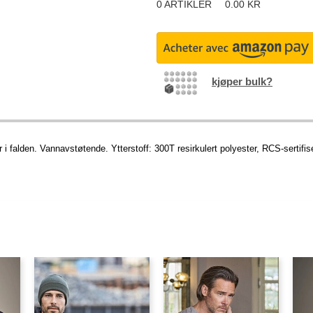
0
ARTIKLER
0.00
KR
kjøper bulk?
i falden. Vannavstøtende. Ytterstoff: 300T resirkulert polyester, RCS-sertifi