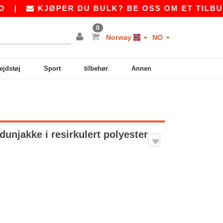
KJØPER DU BULK? BE OSS OM ET TILBUD PÅ
0
Norway
NO
ejdstøj
Sport
tilbehør
Annen
dunjakke i resirkulert polyester