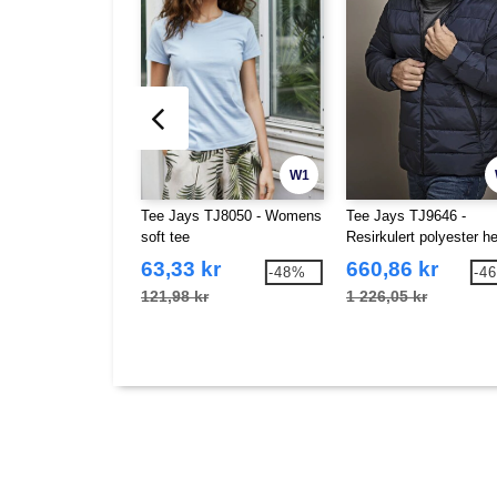
W1
Tee Jays TJ8050 - Womens
Tee Jays TJ9646 -
soft tee
Resirkulert polyester he
dunjakke
63,33 kr
660,86 kr
-48%
-4
121,98 kr
1 226,05 kr