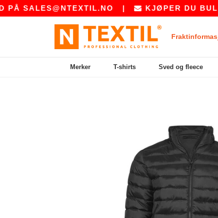
SALES@NTEXTIL.NO
|
KJØPER DU BULK? BE
Fraktinformas
Merker
T-shirts
Sved og fleece
Previous
Next