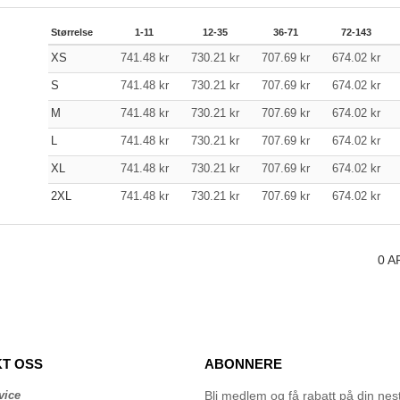
Størrelse
1-11
12-35
36-71
72-143
XS
741.48
kr
730.21
kr
707.69
kr
674.02
kr
S
741.48
kr
730.21
kr
707.69
kr
674.02
kr
M
741.48
kr
730.21
kr
707.69
kr
674.02
kr
L
741.48
kr
730.21
kr
707.69
kr
674.02
kr
XL
741.48
kr
730.21
kr
707.69
kr
674.02
kr
2XL
741.48
kr
730.21
kr
707.69
kr
674.02
kr
0
A
T OSS
ABONNERE
vice
Bli medlem og få rabatt på din neste