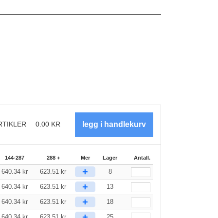
RTIKLER
0.00
KR
144-287
288 +
Mer
Lager
Antall.
+
640.34
kr
623.51
kr
8
+
640.34
kr
623.51
kr
13
+
640.34
kr
623.51
kr
18
+
640.34
kr
623.51
kr
25