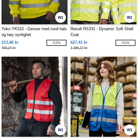
W1
W1
Yoko YK510 - Genser med rund hals
Result RS331 - Dynamic Soft Shell
og høy synlighet
Coat
213,86 kr
627,41 kr
-53%
-55%
450,24 kr
1 386,17 kr
W1
W1