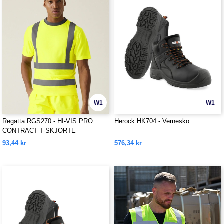
W1
W1
Regatta RGS270 - HI-VIS PRO
Herock HK704 - Vernesko
CONTRACT T-SKJORTE
93,44 kr
576,34 kr