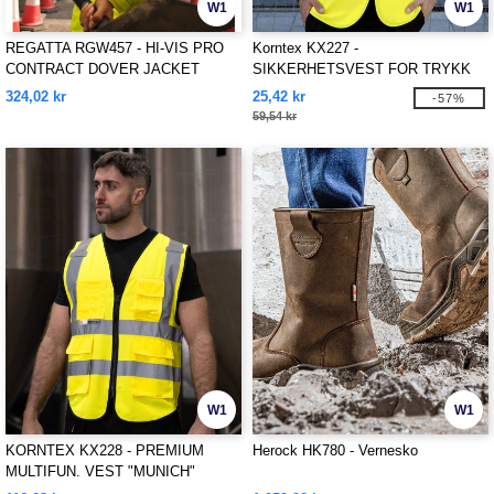
W1
W1
REGATTA RGW457 - HI-VIS PRO
Korntex KX227 -
CONTRACT DOVER JACKET
SIKKERHETSVEST FOR TRYKK
"PASSAU"
324,02 kr
25,42 kr
-57%
59,54 kr
W1
W1
KORNTEX KX228 - PREMIUM
Herock HK780 - Vernesko
MULTIFUN. VEST "MUNICH"