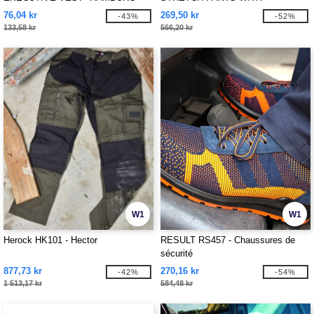
REFLECTIVE STRIPES
76,04 kr
269,50 kr
-43%
-52%
133,58 kr
566,20 kr
W1
W1
Herock HK101 - Hector
RESULT RS457 - Chaussures de
sécurité
877,73 kr
270,16 kr
-42%
-54%
1 513,17 kr
584,48 kr