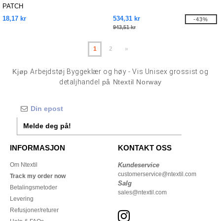
PATCH
18,17 kr
534,31 kr
-43%
943,51 kr
1
2
»
Kjøp
Arbejdstøj Byggeklær og høy - Vis Unisex grossist og
detaljhandel
på Ntextil Norway
Melde deg på!
INFORMASJON
KONTAKT OSS
Om Ntextil
Kundeservice
customerservice@ntextil.com
Track my order now
Salg
Betalingsmetoder
sales@ntextil.com
Levering
Refusjoner/returer