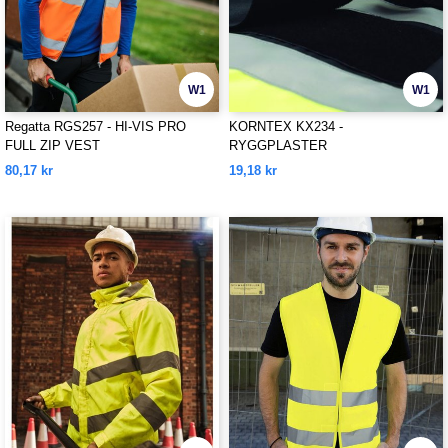
W1
W1
Regatta RGS257 - HI-VIS PRO
KORNTEX KX234 -
FULL ZIP VEST
RYGGPLASTER
80,17 kr
19,18 kr