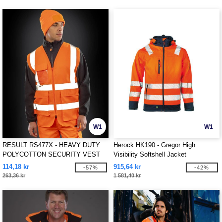
W1
W1
RESULT RS477X - HEAVY DUTY
Herock HK190 - Gregor High
POLYCOTTON SECURITY VEST
Visibility Softshell Jacket
114,18 kr
915,64 kr
-57%
-42%
263,36 kr
1 581,40 kr