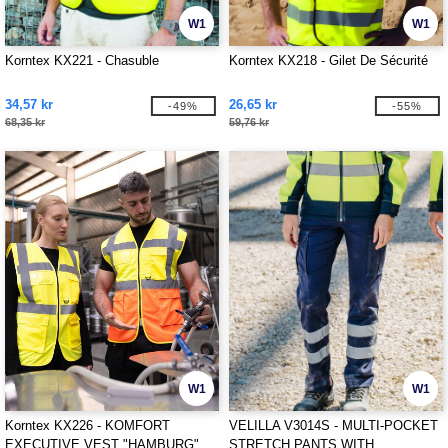
W1
W1
Korntex KX221 - Chasuble
Korntex KX218 - Gilet De Sécurité
34,57 kr
26,65 kr
-49%
-55%
68,35 kr
59,76 kr
W1
W1
Korntex KX226 - KOMFORT
VELILLA V3014S - MULTI-POCKET
EXECUTIVE VEST "HAMBURG"
STRETCH PANTS WITH