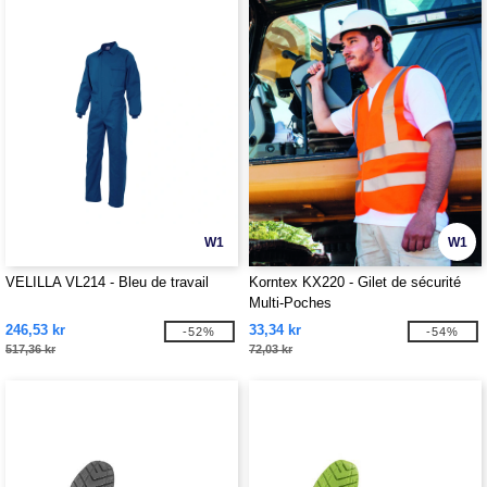
W1
W1
VELILLA VL214 - Bleu de travail
Korntex KX220 - Gilet de sécurité
Multi-Poches
246,53 kr
33,34 kr
-52%
-54%
517,36 kr
72,03 kr