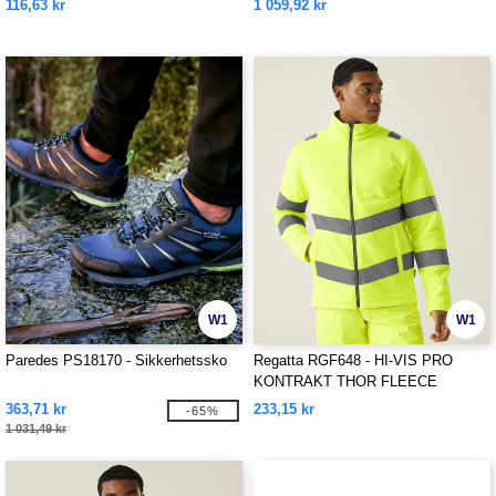
116,63 kr
1 059,92 kr
W1
W1
Paredes PS18170 - Sikkerhetssko
Regatta RGF648 - HI-VIS PRO
KONTRAKT THOR FLEECE
363,71 kr
233,15 kr
-65%
1 031,49 kr