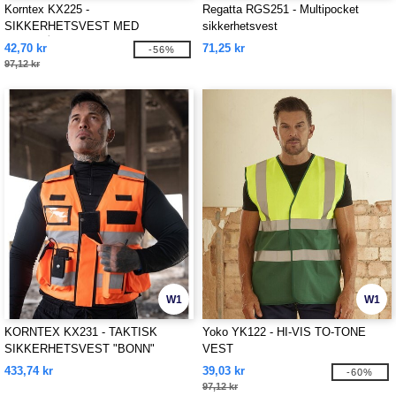
Korntex KX225 -
Regatta RGS251 - Multipocket
SIKKERHETSVEST MED
sikkerhetsvest
GLIDELÅS "COLOGNE"
42,70 kr
71,25 kr
-56%
97,12 kr
W1
W1
KORNTEX KX231 - TAKTISK
Yoko YK122 - HI-VIS TO-TONE
SIKKERHETSVEST "BONN"
VEST
433,74 kr
39,03 kr
-60%
97,12 kr