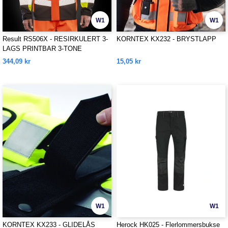
W1
W1
Result RS506X - RESIRKULERT 3-
KORNTEX KX232 - BRYSTLAPP
LAGS PRINTBAR 3-TONE
SIKKERHET SOFTSHELL
344,09 kr
15,05 kr
W1
W1
KORNTEX KX233 - GLIDELÅS
Herock HK025 - Flerlommersbukse