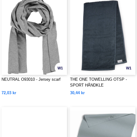
W1
W1
NEUTRAL O93010 - Jersey scarf
THE ONE TOWELLING OTSP -
SPORT HÅNDKLE
72,03 kr
30,44 kr