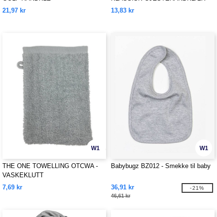
21,97 kr
13,83 kr
W1
W1
THE ONE TOWELLING OTCWA -
Babybugz BZ012 - Smekke til baby
VASKEKLUTT
7,69 kr
36,91 kr
-21%
46,61 kr