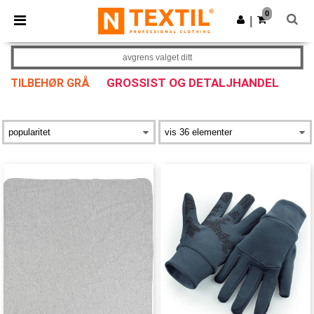
×
Ntextil-app
0
Last ned app
|
Bedre priser i appen!
avgrens valget ditt
GROSSIST OG DETALJHANDEL
TILBEHØR GRÅ