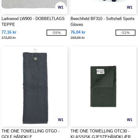
W1
W1
Larkwood LW900 - DOBBELTLAGS
Beechfield BF310 - Softshell Sports
TEPPE
Gloves
77,16 kr
76,04 kr
-55%
-52%
172,83 kr
158,66 kr
W1
W1
THE ONE TOWELLING OTGO -
THE ONE TOWELLING OTC30 -
GOLF HÅNDKLE
KLASSISK GJESTEHÅNDKLÆR