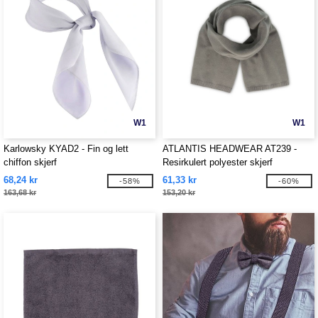
W1
W1
Karlowsky KYAD2 - Fin og lett
ATLANTIS HEADWEAR AT239 -
chiffon skjerf
Resirkulert polyester skjerf
68,24 kr
61,33 kr
-58%
-60%
163,68 kr
153,20 kr