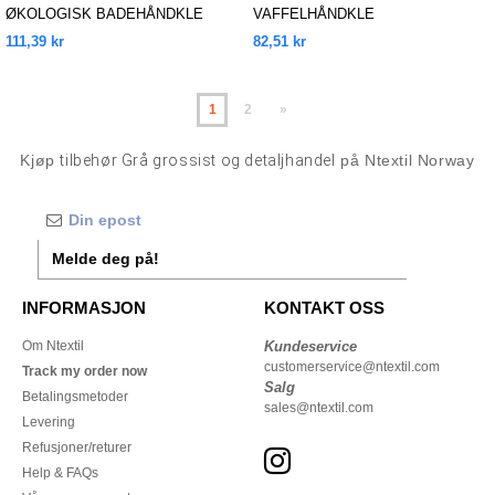
ØKOLOGISK BADEHÅNDKLE
VAFFELHÅNDKLE
111,39 kr
82,51 kr
1
2
»
Kjøp
tilbehør Grå grossist og detaljhandel
på Ntextil Norway
Melde deg på!
INFORMASJON
KONTAKT OSS
Om Ntextil
Kundeservice
customerservice@ntextil.com
Track my order now
Salg
Betalingsmetoder
sales@ntextil.com
Levering
Refusjoner/returer
Help & FAQs