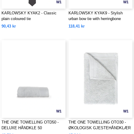
W1
W1
KARLOWSKY KYAK2 - Classic
KARLOWSKY KYAK9 - Stylish
plain coloured tie
urban bow tie with herringbone
pattern
90,43 kr
118,41 kr
W1
W1
THE ONE TOWELLING OTD50 -
THE ONE TOWELLING OTO30 -
DELUXE HÅNDKLE 50
ØKOLOGISK GJESTEHÅNDKLÆR