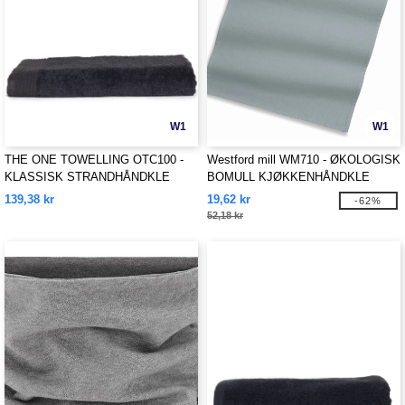
W1
W1
THE ONE TOWELLING OTC100 -
Westford mill WM710 - ØKOLOGISK
KLASSISK STRANDHÅNDKLE
BOMULL KJØKKENHÅNDKLE
139,38 kr
19,62 kr
-62%
52,18 kr