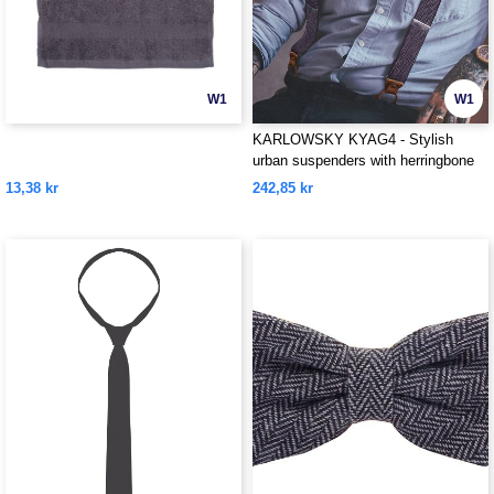
W1
W1
KARLOWSKY KYAG4 - Stylish
urban suspenders with herringbone
pattern
13,38 kr
242,85 kr