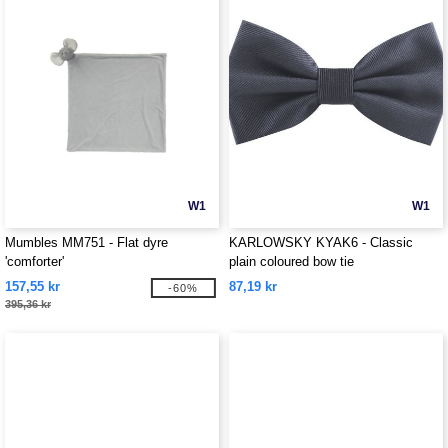
W1
W1
Mumbles MM751 - Flat dyre
KARLOWSKY KYAK6 - Classic
'comforter'
plain coloured bow tie
157,55 kr
87,19 kr
-60%
395,36 kr