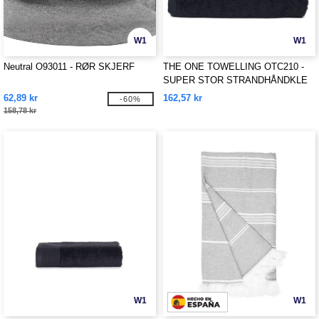
W1
W1
Neutral O93011 - RØR SKJERF
THE ONE TOWELLING OTC210 -
SUPER STOR STRANDHÅNDKLE
62,89 kr
162,57 kr
-60%
158,78 kr
W1
W1