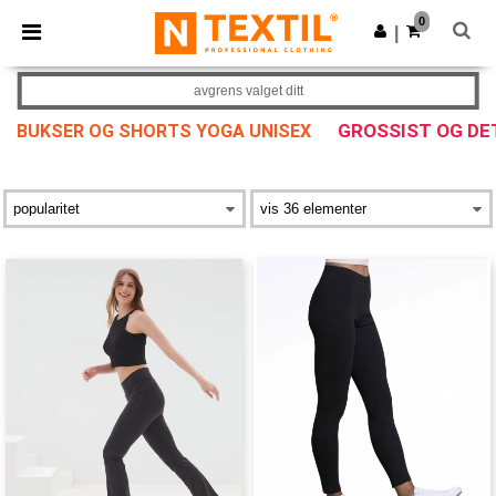
×
Ntextil-app
0
Last ned app
|
Bedre priser i appen!
avgrens valget ditt
GROSSIST OG D
BUKSER OG SHORTS YOGA UNISEX