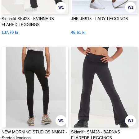
W1
W1
Skinnifit SK428 - KVINNERS
JHK JK915 - LADY LEGGINGS
FLARED LEGGINGS
137,70 kr
46,61 kr
W1
W1
NEW MORNING STUDIOS NM047 -
Skinnifit SM428 - BARNAS
Stretch leggings
FLAREDE LEGGINGS