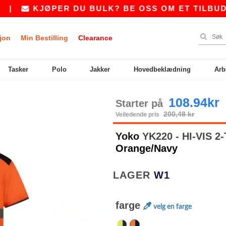
KJØPER DU BULK? BE OSS OM ET TILBUD PÅ
jon
Min Bestilling
Clearance
Tasker
Polo
Jakker
Hovedbeklædning
Arb
108.94kr
Starter på
200,48 kr
Veiledende pris
Yoko
YK220 - HI-VIS
Orange/Navy
LAGER
W1
farge
velg en farge