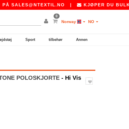
SALES@NTEXTIL.NO
|
KJØPER DU BULK? BE
0
Norway
NO
ejdstøj
Sport
tilbehør
Annen
 2-TONE POLOSKJORTE
- Hi Vis