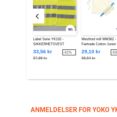
W1
Label Serie YK102 -
Westford mill WM362 -
SIKKERHETSVEST
Fairtrade Cotton Junior 
Apron
33,56 kr
29,10 kr
-42%
-5
57,98 kr
58,54 kr
ANMELDELSER FOR YOKO Y