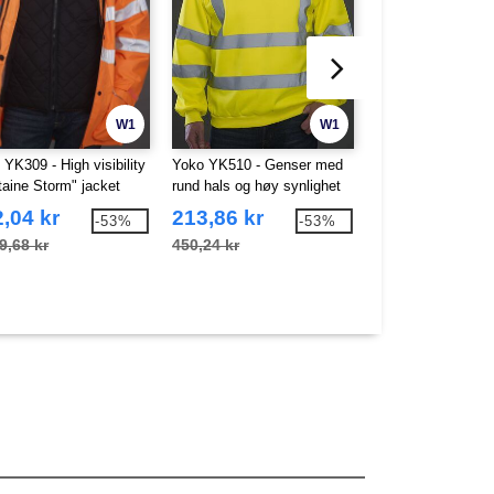
W1
W1
YK309 - High visibility
Yoko YK510 - Genser med
Yoko YK820 - Høy
taine Storm" jacket
rund hals og høy synlighet
mesh vest
,04 kr
213,86 kr
84,07 kr
-53%
-53%
9,68 kr
450,24 kr
170,82 kr