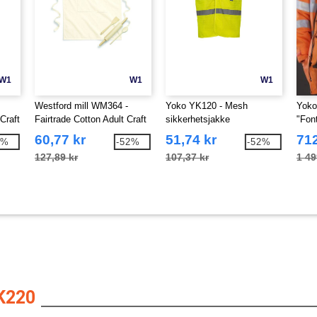
W1
W1
W1
Westford mill WM364 -
Yoko YK120 - Mesh
Yoko 
Craft
Fairtrade Cotton Adult Craft
sikkerhetsjakke
"Fon
Apron
60,77 kr
51,74 kr
712
0%
-52%
-52%
127,89 kr
107,37 kr
1 49
K220