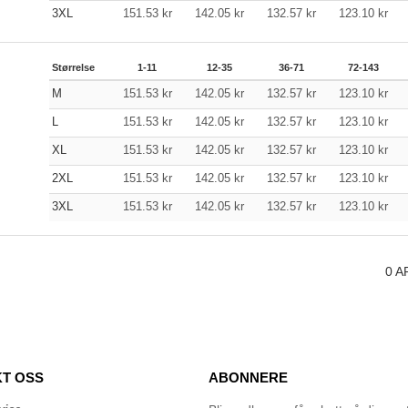
3XL
151.53
kr
142.05
kr
132.57
kr
123.10
kr
Størrelse
1-11
12-35
36-71
72-143
M
151.53
kr
142.05
kr
132.57
kr
123.10
kr
L
151.53
kr
142.05
kr
132.57
kr
123.10
kr
XL
151.53
kr
142.05
kr
132.57
kr
123.10
kr
2XL
151.53
kr
142.05
kr
132.57
kr
123.10
kr
3XL
151.53
kr
142.05
kr
132.57
kr
123.10
kr
0
A
T OSS
ABONNERE