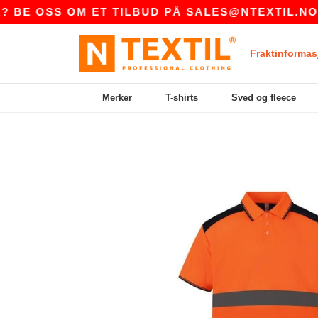
 OSS OM ET TILBUD PÅ
SALES@NTEXTIL.NO
|
Fraktinformas
Merker
T-shirts
Sved og fleece
Previous
Next