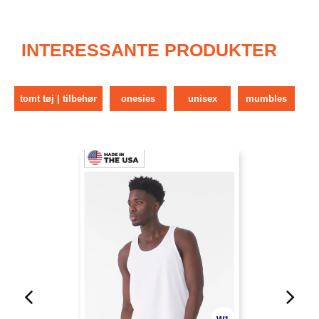
INTERESSANTE PRODUKTER
tomt tøj | tilbehør
onesies
unisex
mumbles