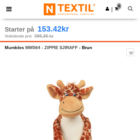
×
Ntextil-app
0
Last ned app
|
Bedre priser i appen!
153.42kr
Starter på
395,36 kr
Veiledende pris
Mumbles
MM564 - ZIPPIE SJIRAFF
- Brun
Previous
Next