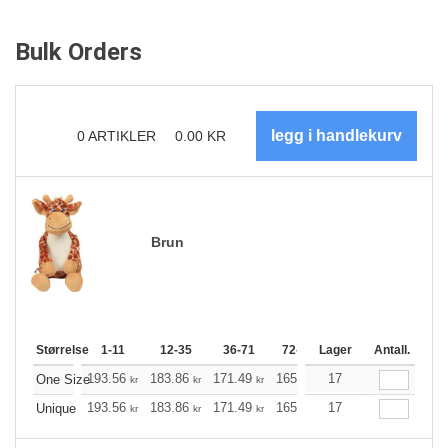
Bulk Orders
0
ARTIKLER
0.00
KR
Brun
Størrelse
1-11
12-35
36-71
72-143
Lager
144-287
Antall.
288 +
193.56
183.86
171.49
165.91
17
157.66
153.42
One Size
kr
kr
kr
kr
kr
193.56
183.86
171.49
165.91
17
157.66
153.42
Unique
kr
kr
kr
kr
kr