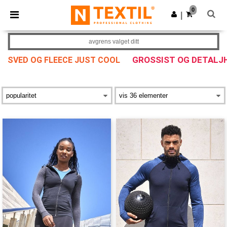
×
Ntextil-app
0
Last ned app
|
Bedre priser i appen!
avgrens valget ditt
GROSSIST OG DETALJ
SVED OG FLEECE JUST COOL