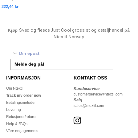
222,44 kr
Kjøp
Sved og fleece Just Cool grossist og detaljhandel
på
Ntextil Norway
Melde deg på!
INFORMASJON
KONTAKT OSS
Om Ntextil
Kundeservice
customerservice@ntextil.com
Track my order now
Salg
Betalingsmetoder
sales@ntextil.com
Levering
Refusjoner/returer
Help & FAQs
Våre engagements