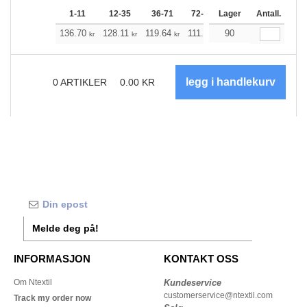
1-11
12-35
36-71
72-143
Lager
144-287
Antall.
288 +
136.70
128.11
119.64
111.05
90
102.47
98.23
kr
kr
kr
kr
kr
kr
0
ARTIKLER
0.00
KR
Melde deg på!
INFORMASJON
KONTAKT OSS
Om Ntextil
Kundeservice
customerservice@ntextil.com
Track my order now