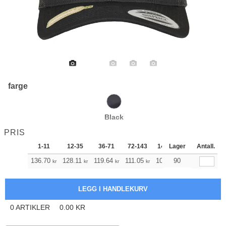
farge
Black
PRIS
1-11
12-35
36-71
72-143
144-287
Lager
288 +
Antall.
Me
136.70
128.11
119.64
111.05
102.47
90
98.23
kr
kr
kr
kr
kr
kr
0
ARTIKLER
0.00
KR