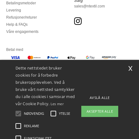
Salg
Betalingsmetoder
sales@ntextil.com
Levering
Refusjoner/returer
Help & FAQs
Våre engagements
Betal med
x
Vi sender med
Dette nettstedet bruker
cookies for å forbedre
brukeropplevelsen. Ved å
bruke vårt nettsted samtykker
du i alle cookies i samsvar med
AVSLÅ ALLE
vår Cookie Policy.
Les mer
AKSEPTER ALLE
NØDVENDIG
YTELSE
👋
Hei
Hvis du har spørsmål eller
REKLAME
Juridiske merknader
-
personvernerklæring
-
Vilkår og betingelser
-
Generelle
bekymringer, kan du kontakte oss
kontraktsbetingelser
-
Retningslinjer for informasjonskapsler
-
Site Map
Copyright
når som helst. Chatboten vår er her
2026 ntextil.no - Alle rettigheter forbeholdt
FUNKSJONALITET
for å hjelpe.