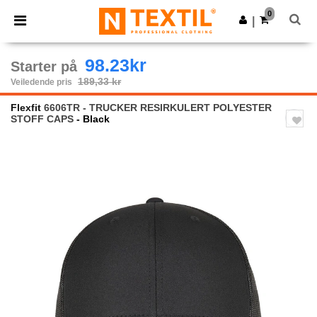
×
Ntextil-app
0
Last ned app
|
Bedre priser i appen!
98.23kr
Starter på
189,33 kr
Veiledende pris
Flexfit
6606TR - TRUCKER RESIRKULERT POLYESTER
STOFF CAPS
- Black
Previous
Next