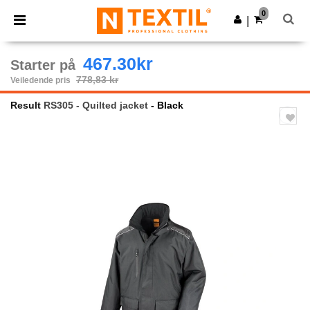
×
Ntextil-app
0
Last ned app
|
Bedre priser i appen!
467.30kr
Starter på
778,83 kr
Veiledende pris
Result
RS305 - Quilted jacket
- Black
Previous
Next