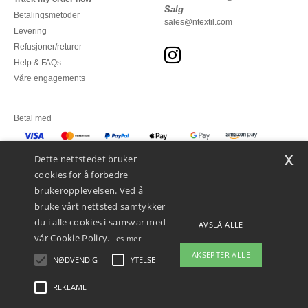
Salg
Betalingsmetoder
sales@ntextil.com
Levering
Refusjoner/returer
Help & FAQs
Våre engagements
Betal med
x
Vi sender med
Dette nettstedet bruker
cookies for å forbedre
brukeropplevelsen. Ved å
bruke vårt nettsted samtykker
du i alle cookies i samsvar med
AVSLÅ ALLE
vår Cookie Policy.
Les mer
AKSEPTER ALLE
NØDVENDIG
YTELSE
REKLAME
Juridiske merknader
-
personvernerklæring
-
Vilkår og betingelser
-
Generelle
kontraktsbetingelser
-
Retningslinjer for informasjonskapsler
-
Site Map
Copyright