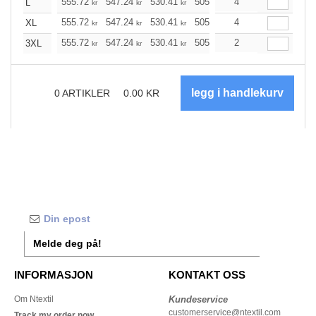
555.72
547.24
530.41
505.21
4
479.90
467.30
L
kr
kr
kr
kr
kr
555.72
547.24
530.41
505.21
4
479.90
467.30
XL
kr
kr
kr
kr
kr
555.72
547.24
530.41
505.21
2
479.90
467.30
3XL
kr
kr
kr
kr
kr
0
ARTIKLER
0.00
KR
Melde deg på!
INFORMASJON
KONTAKT OSS
Om Ntextil
Kundeservice
customerservice@ntextil.com
Track my order now