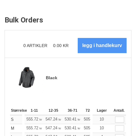
Bulk Orders
0
ARTIKLER
0.00
KR
Black
Størrelse
1-11
12-35
36-71
72-143
Lager
144-287
Antall.
288 +
555.72
547.24
530.41
505.21
10
479.90
467.30
S
kr
kr
kr
kr
kr
555.72
547.24
530.41
505.21
10
479.90
467.30
M
kr
kr
kr
kr
kr