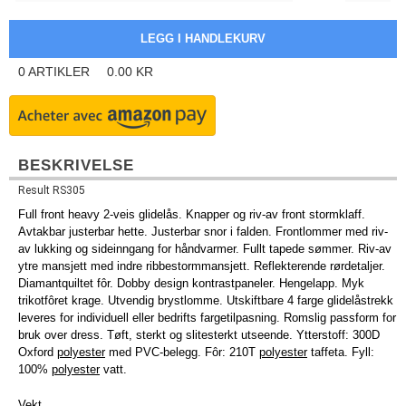
0
ARTIKLER
0.00
KR
BESKRIVELSE
Result RS305
Full front heavy 2-veis glidelås. Knapper og riv-av front stormklaff.
Avtakbar justerbar hette. Justerbar snor i falden. Frontlommer med riv-
av lukking og sideinngang for håndvarmer. Fullt tapede sømmer. Riv-av
ytre mansjett med indre ribbestormmansjett. Reflekterende rørdetaljer.
Diamantquiltet fôr. Dobby design kontrastpaneler. Hengelapp. Myk
trikotfôret krage. Utvendig brystlomme. Utskiftbare 4 farge glidelåstrekk
leveres for individuell eller bedrifts fargetilpasning. Romslig passform for
bruk over dress. Tøft, sterkt og slitesterkt utseende. Ytterstoff: 300D
Oxford
polyester
med PVC-belegg. Fôr: 210T
polyester
taffeta. Fyll:
100%
polyester
vatt.
Vekt