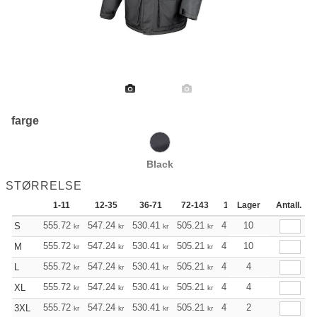
farge
Black
STØRRELSE
1-11
12-35
36-71
72-143
144-287
Lager
288 +
Antall.
555.72
547.24
530.41
505.21
479.90
10
467.30
S
kr
kr
kr
kr
kr
kr
555.72
547.24
530.41
505.21
479.90
10
467.30
M
kr
kr
kr
kr
kr
kr
555.72
547.24
530.41
505.21
479.90
4
467.30
L
kr
kr
kr
kr
kr
kr
555.72
547.24
530.41
505.21
479.90
4
467.30
XL
kr
kr
kr
kr
kr
kr
555.72
547.24
530.41
505.21
479.90
2
467.30
3XL
kr
kr
kr
kr
kr
kr