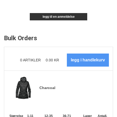
legg til en anmeldelse
Bulk Orders
0
ARTIKLER
0.00
KR
Charcoal
Størrelse
1-11
12-35
36-71
72-143
Lager
144-287
Antall.