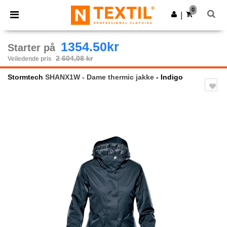
×
Ntextil-app
0
Last ned app
|
Bedre priser i appen!
1354.50kr
Starter på
2 604,08 kr
Veiledende pris
Stormtech
SHANX1W - Dame thermic jakke
- Indigo
Previous
Next