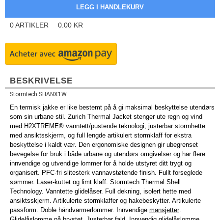
0
ARTIKLER
0.00
KR
BESKRIVELSE
Stormtech SHANX1W
En termisk jakke er like bestemt på å gi maksimal beskyttelse utendørs
som sin urbane stil. Zurich Thermal Jacket stenger ute regn og vind
med H2XTREME® vanntett/pustende teknologi, justerbar stormhette
med ansiktsskjerm, og full lengde artikulert stormklaff for ekstra
beskyttelse i kaldt vær. Den ergonomiske designen gir ubegrenset
bevegelse for bruk i både urbane og utendørs omgivelser og har flere
innvendige og utvendige lommer for å holde utstyret ditt trygt og
organisert. PFC-fri slitesterk vannavstøtende finish. Fullt forseglede
sømmer. Laser-kuttet og limt klaff. Stormtech Thermal Shell
Technology. Vanntette glidelåser. Full dekning, isolert hette med
ansiktsskjerm. Artikulerte stormklaffer og hakebeskytter. Artikulerte
passform. Doble håndvarmerlommer. Innvendige
mansjetter
.
Glidelåslomme på brystet. Justerbar fald. Innvendig glidelåslomme.