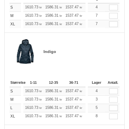
1610.73
1586.31
1537.47
1464.33
4
1391.07
1
S
kr
kr
kr
kr
kr
1610.73
1586.31
1537.47
1464.33
7
1391.07
1
M
kr
kr
kr
kr
kr
1610.73
1586.31
1537.47
1464.33
7
1391.07
1
XL
kr
kr
kr
kr
kr
Indigo
Størrelse
1-11
12-35
36-71
72-143
Lager
144-287
Antall.
1610.73
1586.31
1537.47
1464.33
4
1391.07
1
S
kr
kr
kr
kr
kr
1610.73
1586.31
1537.47
1464.33
3
1391.07
1
M
kr
kr
kr
kr
kr
1610.73
1586.31
1537.47
1464.33
5
1391.07
1
L
kr
kr
kr
kr
kr
1610.73
1586.31
1537.47
1464.33
8
1391.07
1
XL
kr
kr
kr
kr
kr