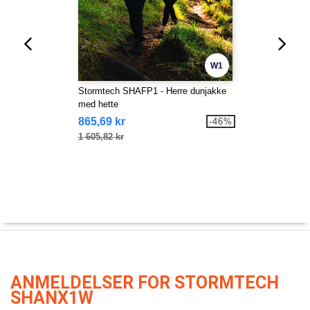
W1
Stormtech SHAFP1 - Herre dunjakke
med hette
865,69 kr
-46%
1 605,82 kr
ANMELDELSER FOR STORMTECH
SHANX1W