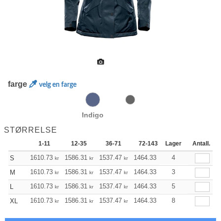
farge
velg en farge
Indigo
STØRRELSE
1-11
12-35
36-71
72-143
Lager
144-287
Antall.
288
1610.73
1586.31
1537.47
1464.33
1391.07
4
1354.
S
kr
kr
kr
kr
kr
1610.73
1586.31
1537.47
1464.33
1391.07
3
1354.
M
kr
kr
kr
kr
kr
1610.73
1586.31
1537.47
1464.33
1391.07
5
1354.
L
kr
kr
kr
kr
kr
1610.73
1586.31
1537.47
1464.33
1391.07
8
1354.
XL
kr
kr
kr
kr
kr