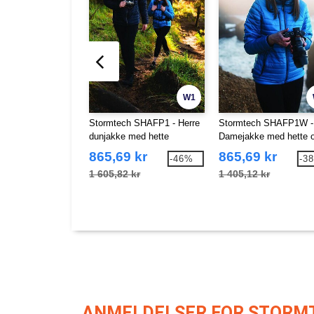
W1
Stormtech SHAFP1 - Herre
Stormtech SHAFP1W -
dunjakke med hette
Damejakke med hette 
dunfyll
865,69 kr
865,69 kr
-46%
-3
1 605,82 kr
1 405,12 kr
ANMELDELSER FOR STORM