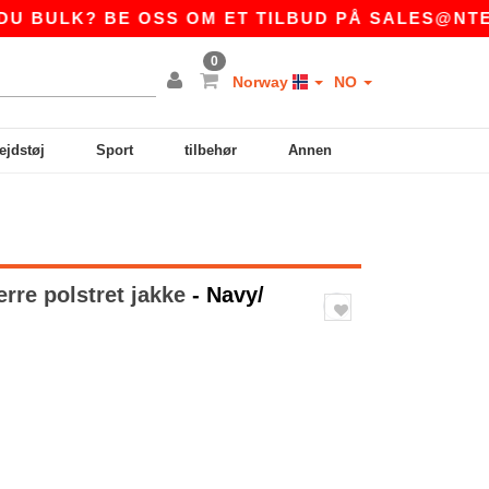
LK? BE OSS OM ET TILBUD PÅ
SALES@NTEXTIL
0
Norway
NO
ejdstøj
Sport
tilbehør
Annen
rre polstret jakke
- Navy/