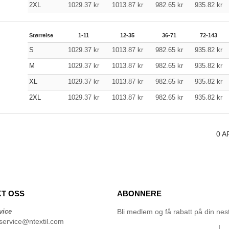
2XL
1029.37
kr
1013.87
kr
982.65
kr
935.82
kr
Størrelse
1-11
12-35
36-71
72-143
S
1029.37
kr
1013.87
kr
982.65
kr
935.82
kr
M
1029.37
kr
1013.87
kr
982.65
kr
935.82
kr
XL
1029.37
kr
1013.87
kr
982.65
kr
935.82
kr
2XL
1029.37
kr
1013.87
kr
982.65
kr
935.82
kr
0
A
T OSS
ABONNERE
vice
Bli medlem og få rabatt på din neste
service@ntextil.com