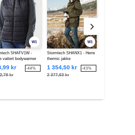
W1
W1
mtech SHAFV1W -
Stormtech SHANX1 - Herre
Stormtech SHAN
 vattert bodywarmer
thermic jakke
Dame thermic jak
,99 kr
1 354,50 kr
1 354,50 kr
-44%
-43%
2,78 kr
2 377,63 kr
2 604,08 kr