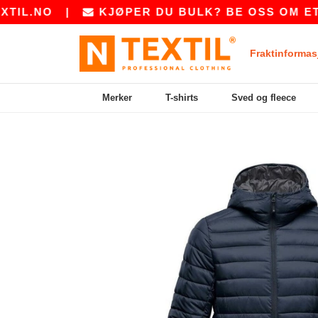
.NO
|
KJØPER DU BULK? BE OSS OM ET TIL
Fraktinformas
Merker
T-shirts
Sved og fleece
Previous
Next