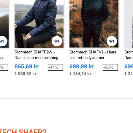
W1
W1
W1
Stormtech SHAFP2W -
Stormtech SHAFV1 - Herre
Stor
og
Damejakke med polstring
polstret bodywarmer
Dame
865,69 kr
698,99 kr
698
8%
-44%
-38%
1 538,92 kr
1 134,74 kr
1 24
TECH SHAFP2