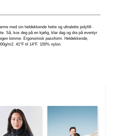
rme med sin heldekkende hette og ultralette polyfill-
ute. Så, kos deg på en kjølig, klar dag og dra på eventyr
n i egen lomme. Ergonomisk passform. Heldekkende,
00g/m2. 41°F til 14°F. 100% nylon.