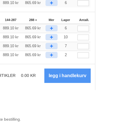
+
889.10
kr
865.69
kr
6
144-287
288 +
Mer
Lager
Antall.
+
889.10
kr
865.69
kr
6
+
889.10
kr
865.69
kr
10
+
889.10
kr
865.69
kr
7
+
889.10
kr
865.69
kr
2
RTIKLER
0.00
KR
 bestilling.