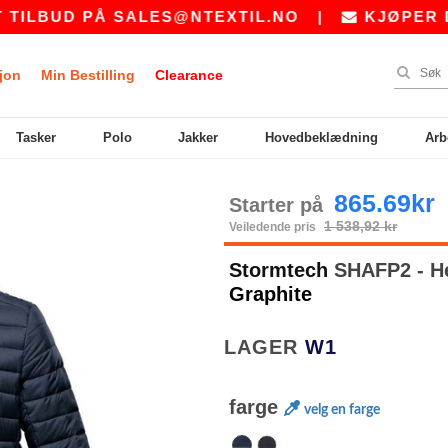
BUD PÅ
SALES@NTEXTIL.NO
|
KJØPER DU BU
jon
Min Bestilling
Clearance
Tasker
Polo
Jakker
Hovedbeklædning
Arb
865.69kr
Starter på
1 538,92 kr
Veiledende pris
Stormtech
SHAFP2 - He
Graphite
LAGER
W1
farge
velg en farge