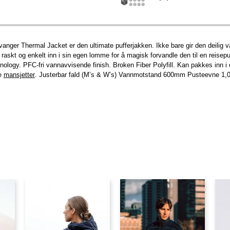
ger Thermal Jacket er den ultimate pufferjakken. Ikke bare gir den deilig va
n raskt og enkelt inn i sin egen lomme for å magisk forvandle den til en reisep
chnology. PFC-fri vannavvisende finish. Broken Fiber Polyfill. Kan pakkes in
ke
mansjetter
. Justerbar fald (M’s & W’s) Vannmotstand 600mm Pusteevne 1,0