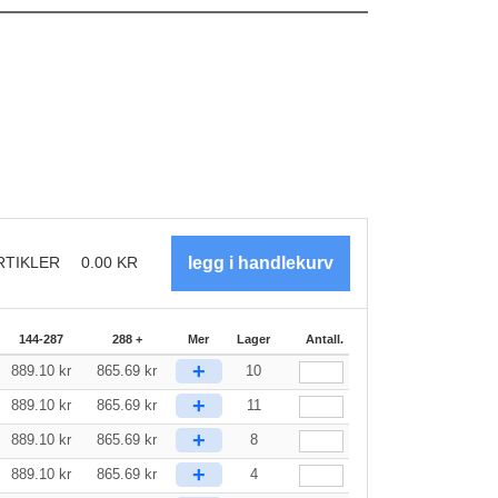
RTIKLER
0.00
KR
144-287
288 +
Mer
Lager
Antall.
+
889.10
kr
865.69
kr
10
+
889.10
kr
865.69
kr
11
+
889.10
kr
865.69
kr
8
+
889.10
kr
865.69
kr
4