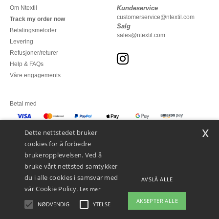
Om Ntextil
Kundeservice
customerservice@ntextil.com
Track my order now
Salg
Betalingsmetoder
sales@ntextil.com
Levering
Refusjoner/returer
Help & FAQs
Våre engagements
Betal med
x
Vi sender med
Dette nettstedet bruker
cookies for å forbedre
brukeropplevelsen. Ved å
bruke vårt nettsted samtykker
du i alle cookies i samsvar med
AVSLÅ ALLE
vår Cookie Policy.
Les mer
AKSEPTER ALLE
NØDVENDIG
YTELSE
👋
Hei