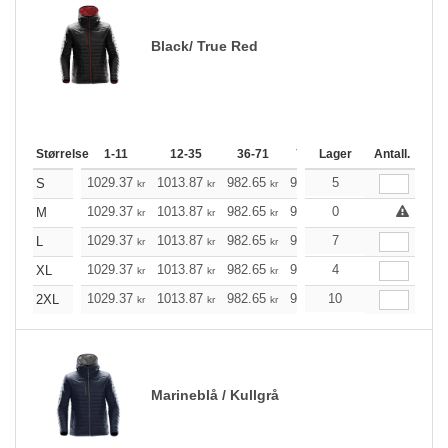
Black/ True Red
Størrelse
1-11
12-35
36-71
72-143
Lager
144-287
Antall.
288
1029.37
1013.87
982.65
935.82
5
889.10
865.
S
kr
kr
kr
kr
kr
1029.37
1013.87
982.65
935.82
0
889.10
865.
M
kr
kr
kr
kr
kr
1029.37
1013.87
982.65
935.82
7
889.10
865.
L
kr
kr
kr
kr
kr
1029.37
1013.87
982.65
935.82
4
889.10
865.
XL
kr
kr
kr
kr
kr
1029.37
1013.87
982.65
935.82
10
889.10
865.
2XL
kr
kr
kr
kr
kr
Marineblå / Kullgrå