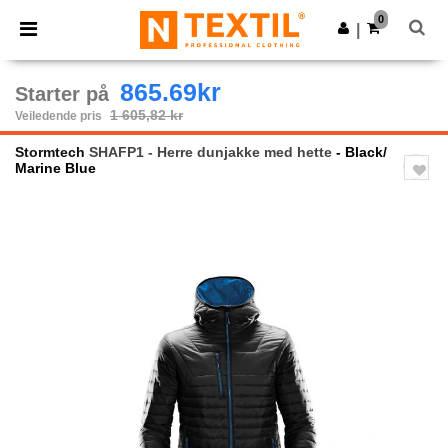
×
Ntextil-app
0
Last ned app
|
Bedre priser i appen!
865.69kr
Starter på
1 605,82 kr
Veiledende pris
Stormtech
SHAFP1 - Herre dunjakke med hette
- Black/
Marine Blue
Previous
Next