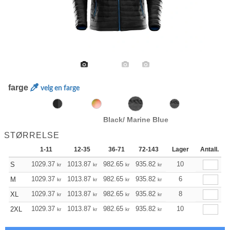
farge
velg en farge
Black/ Marine Blue
STØRRELSE
1-11
12-35
36-71
72-143
144-287
Lager
Antall.
288 +
1029.37
1013.87
982.65
935.82
889.10
10
865.69
S
kr
kr
kr
kr
kr
kr
1029.37
1013.87
982.65
935.82
889.10
6
865.69
M
kr
kr
kr
kr
kr
kr
1029.37
1013.87
982.65
935.82
889.10
8
865.69
XL
kr
kr
kr
kr
kr
kr
1029.37
1013.87
982.65
935.82
889.10
10
865.69
2XL
kr
kr
kr
kr
kr
kr