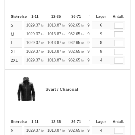
Størrelse
1-11
12-35
36-71
72-143
Lager
144-287
Antall.
288
1029.37
1013.87
982.65
935.82
6
889.10
865.
S
kr
kr
kr
kr
kr
1029.37
1013.87
982.65
935.82
9
889.10
865.
M
kr
kr
kr
kr
kr
1029.37
1013.87
982.65
935.82
8
889.10
865.
L
kr
kr
kr
kr
kr
1029.37
1013.87
982.65
935.82
9
889.10
865.
XL
kr
kr
kr
kr
kr
1029.37
1013.87
982.65
935.82
4
889.10
865.
2XL
kr
kr
kr
kr
kr
Svart / Charcoal
Størrelse
1-11
12-35
36-71
72-143
Lager
144-287
Antall.
288
1029.37
1013.87
982.65
935.82
4
889.10
865.
S
kr
kr
kr
kr
kr