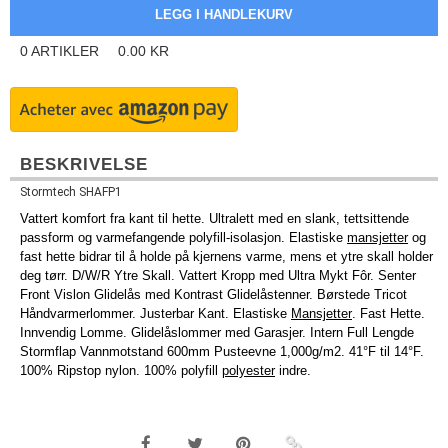
0
ARTIKLER
0.00
KR
BESKRIVELSE
Stormtech SHAFP1
Vattert komfort fra kant til hette. Ultralett med en slank, tettsittende
passform og varmefangende polyfill-isolasjon. Elastiske
mansjetter
og
fast hette bidrar til å holde på kjernens varme, mens et ytre skall holder
deg tørr. D/W/R Ytre Skall. Vattert Kropp med Ultra Mykt Fôr. Senter
Front Vislon Glidelås med Kontrast Glidelåstenner. Børstede Tricot
Håndvarmerlommer. Justerbar Kant. Elastiske
Mansjetter
. Fast Hette.
Innvendig Lomme. Glidelåslommer med Garasjer. Intern Full Lengde
Stormflap Vannmotstand 600mm Pusteevne 1,000g/m2. 41°F til 14°F.
100% Ripstop nylon. 100% polyfill
polyester
indre.