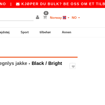
|
KJØPER DU BULK? BE OSS OM ET TILBUD 
0
Norway
NO
ejdstøj
Sport
tilbehør
Annen
egnlys jakke
- Black / Bright