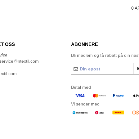
0
A
T OSS
ABONNERE
vice
Bli medlem og få rabatt på din neste
service@ntextil.com
xtil.com
Betal med
Vi sender med