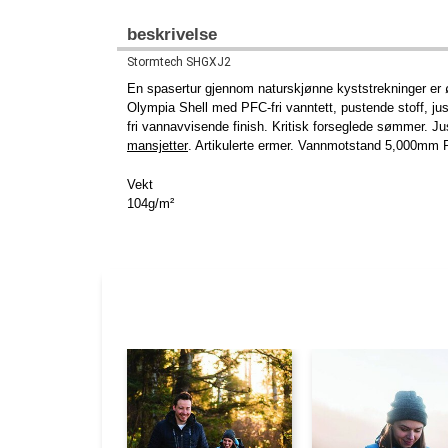
beskrivelse
Stormtech SHGXJ2
En spasertur gjennom naturskjønne kyststrekninger er ø
Olympia Shell med PFC-fri vanntett, pustende stoff, juste
fri vannavvisende finish. Kritisk forseglede sømmer. Ju
mansjetter
. Artikulerte ermer. Vannmotstand 5,000mm 
Vekt
104g/m²