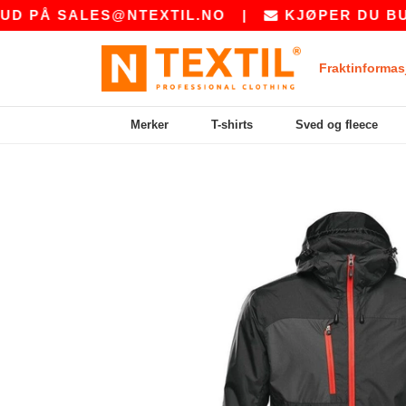
Å
SALES@NTEXTIL.NO
|
KJØPER DU BULK? B
Fraktinformas
Merker
T-shirts
Sved og fleece
Previous
Next