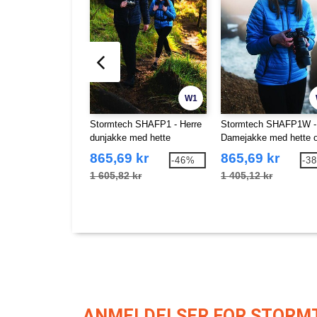
W1
Stormtech SHAFP1 - Herre
Stormtech SHAFP1W -
dunjakke med hette
Damejakke med hette 
dunfyll
865,69 kr
865,69 kr
-46%
-3
1 605,82 kr
1 405,12 kr
ANMELDELSER FOR STORM