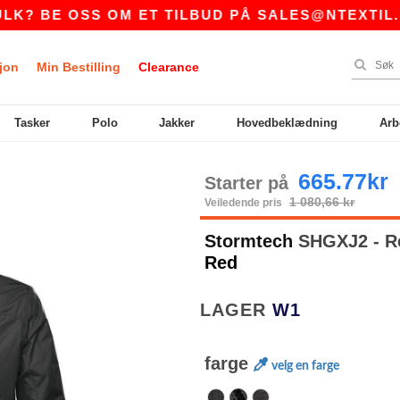
E OSS OM ET TILBUD PÅ
SALES@NTEXTIL.NO
jon
Min Bestilling
Clearance
Tasker
Polo
Jakker
Hovedbeklædning
Arb
665.77kr
Starter på
1 080,66 kr
Veiledende pris
Stormtech
SHGXJ2 - R
Red
LAGER
W1
farge
velg en farge