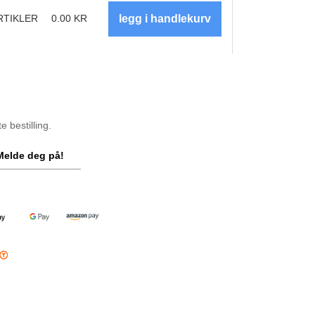
RTIKLER
0.00
KR
 bestilling.
Melde deg på!