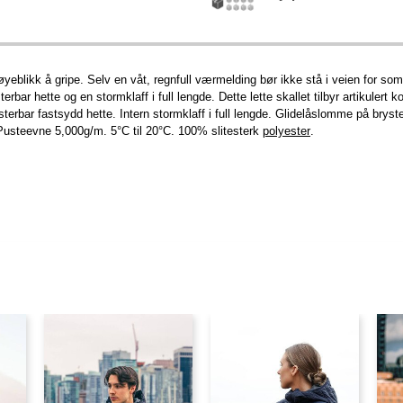
yeblikk å gripe. Selv en våt, regnfull værmelding bør ikke stå i veien for so
rbar hette og en stormklaff i full lengde. Dette lette skallet tilbyr artikuler
sterbar fastsydd hette. Intern stormklaff i full lengde. Glidelåslomme på brys
Pusteevne 5,000g/m. 5°C til 20°C. 100% slitesterk
polyester
.