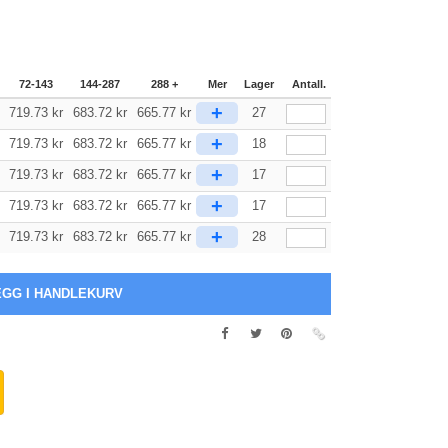
72-143
144-287
288 +
Mer
Lager
Antall.
+
719.73
kr
683.72
kr
665.77
kr
27
+
719.73
kr
683.72
kr
665.77
kr
18
+
719.73
kr
683.72
kr
665.77
kr
17
+
719.73
kr
683.72
kr
665.77
kr
17
+
719.73
kr
683.72
kr
665.77
kr
28