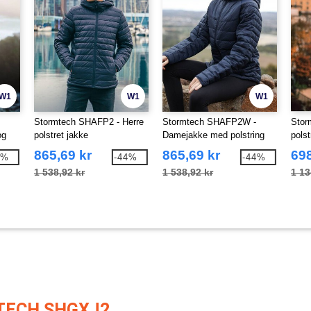
W1
W1
W1
Stormtech SHAFP2 - Herre
Stormtech SHAFP2W -
Stor
og
polstret jakke
Damejakke med polstring
pols
865,69 kr
865,69 kr
698
8%
-44%
-44%
1 538,92 kr
1 538,92 kr
1 13
TECH SHGXJ2