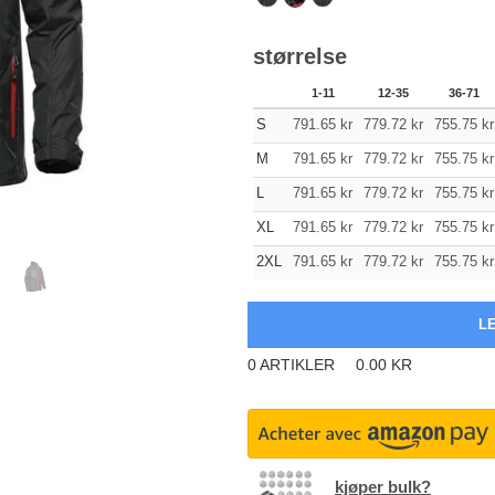
størrelse
1-11
12-35
36-71
S
791.65
kr
779.72
kr
755.75
kr
M
791.65
kr
779.72
kr
755.75
kr
L
791.65
kr
779.72
kr
755.75
kr
XL
791.65
kr
779.72
kr
755.75
kr
2XL
791.65
kr
779.72
kr
755.75
kr
0
ARTIKLER
0.00
KR
kjøper bulk?