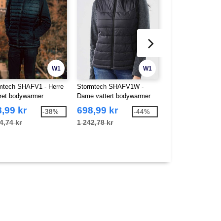
W1
W1
mtech SHAFV1 - Herre
Stormtech SHAFV1W -
Stormtech SHANX1
tret bodywarmer
Dame vattert bodywarmer
thermic jakke
,99 kr
698,99 kr
1 354,50 kr
-38%
-44%
4,74 kr
1 242,78 kr
2 377,63 kr