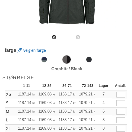
farge
velg en farge
Graphite/ Black
STØRRELSE
1-11
12-35
36-71
72-143
Lager
144-287
Antall.
288 
1187.14
1169.08
1133.17
1079.21
1025.24
7
998.26
XS
kr
kr
kr
kr
kr
1187.14
1169.08
1133.17
1079.21
1025.24
4
998.26
S
kr
kr
kr
kr
kr
1187.14
1169.08
1133.17
1079.21
1025.24
6
998.26
M
kr
kr
kr
kr
kr
1187.14
1169.08
1133.17
1079.21
1025.24
3
998.26
L
kr
kr
kr
kr
kr
1187.14
1169.08
1133.17
1079.21
1025.24
8
998.26
XL
kr
kr
kr
kr
kr