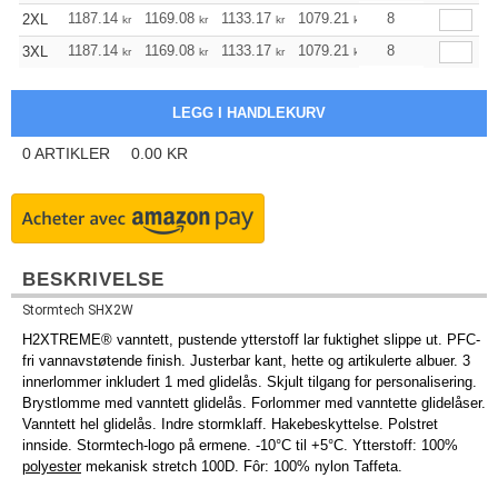
1187.14
1169.08
1133.17
1079.21
1025.24
8
998.26
2XL
kr
kr
kr
kr
kr
1187.14
1169.08
1133.17
1079.21
1025.24
8
998.26
3XL
kr
kr
kr
kr
kr
0
ARTIKLER
0.00
KR
BESKRIVELSE
Stormtech SHX2W
H2XTREME® vanntett, pustende ytterstoff lar fuktighet slippe ut. PFC-
fri vannavstøtende finish. Justerbar kant, hette og artikulerte albuer. 3
innerlommer inkludert 1 med glidelås. Skjult tilgang for personalisering.
Brystlomme med vanntett glidelås. Forlommer med vanntette glidelåser.
Vanntett hel glidelås. Indre stormklaff. Hakebeskyttelse. Polstret
innside. Stormtech-logo på ermene. -10°C til +5°C. Ytterstoff: 100%
polyester
mekanisk stretch 100D. Fôr: 100% nylon Taffeta.