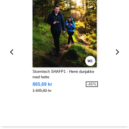
W1
Stormtech SHAFP1 - Herre dunjakke
med hette
865,69 kr
-46%
1 605,82 kr