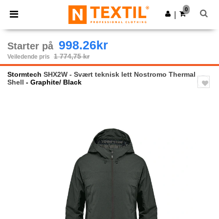
×
Ntextil-app
0
Last ned app
|
Bedre priser i appen!
998.26kr
Starter på
1 774,75 kr
Veiledende pris
Stormtech
SHX2W - Svært teknisk lett Nostromo Thermal
Shell
- Graphite/ Black
Previous
Next