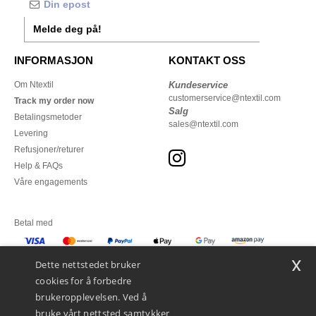
Melde deg på!
INFORMASJON
KONTAKT OSS
Om Ntextil
Kundeservice
customerservice@ntextil.com
Track my order now
Salg
Betalingsmetoder
sales@ntextil.com
Levering
Refusjoner/returer
Help & FAQs
Våre engagements
Betal med
x
Vi sender med
Dette nettstedet bruker
cookies for å forbedre
brukeropplevelsen. Ved å
bruke vårt nettsted samtykker