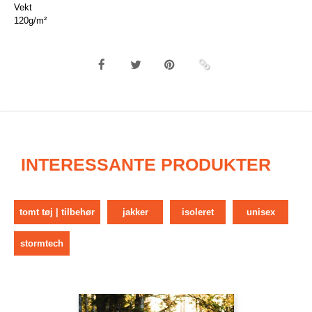
Vekt
120g/m²
INTERESSANTE PRODUKTER
tomt tøj | tilbehør
jakker
isoleret
unisex
stormtech