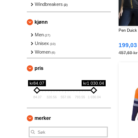
Windbreakers
(2)
kjønn
Pen Duick
Men
(27)
Unisex
199,03
(10)
Women
457,60 kr
(6)
pris
kr84.07
kr1 030.04
84.07
320.56
557.06
793.55
1 030.04
merker