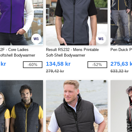
W1
W1
2F - Core Ladies
Result RS232 - Mens Printable
Pen Duick P
Softshell Bodywarmer
Soft-Shell Bodywarmer
 kr
134,58 kr
275,63 
-60%
-52%
279,42 kr
633,32 kr