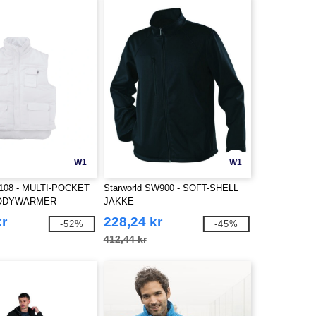
W1
W1
108 - MULTI-POCKET
Starworld SW900 - SOFT-SHELL
ODYWARMER
JAKKE
kr
228,24 kr
-52%
-45%
412,44 kr