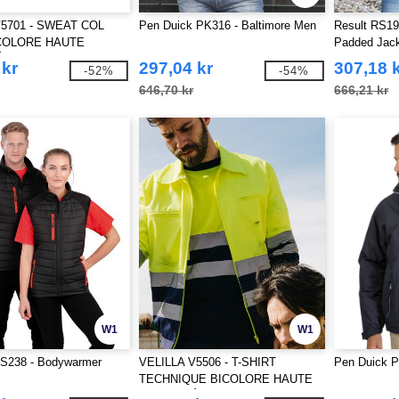
V5701 - SWEAT COL
Pen Duick PK316 - Baltimore Men
Result RS19
COLORE HAUTE
Padded Jac
É
 kr
297,04 kr
307,18 
-52%
-54%
646,70 kr
666,21 kr
W1
W1
S238 - Bodywarmer
VELILLA V5506 - T-SHIRT
Pen Duick P
TECHNIQUE BICOLORE HAUTE
VISIBILITÉ