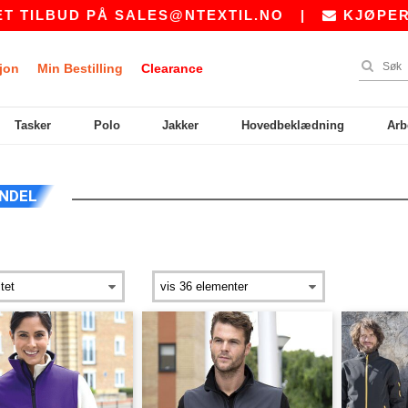
D PÅ
SALES@NTEXTIL.NO
|
KJØPER DU BULK
jon
Min Bestilling
Clearance
Tasker
Polo
Jakker
Hovedbeklædning
Arb
NDEL