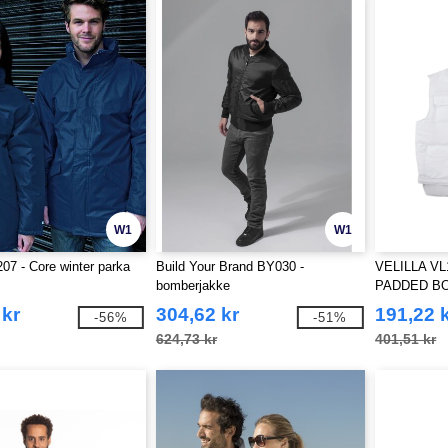
W1
W1
07 - Core winter parka
Build Your Brand BY030 -
VELILLA VL
bomberjakke
PADDED B
 kr
304,62 kr
191,22 
-56%
-51%
624,73 kr
401,51 kr