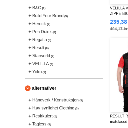
B&C
VELILLA 
(1)
ZIPPE BI
Build Your Brand
(3)
VISIBILIT
235,38
Herock
(2)
494,17 kr
Pen Duick
(8)
Regatta
(5)
Result
(8)
Starworld
(2)
VELILLA
(3)
Yoko
(1)
alternativer
Håndverk / Konstruksjon
(5)
Høy synlighet Clothing
(3)
Resirkulert
RESULT R
(2)
matelassé
Tagless
(5)