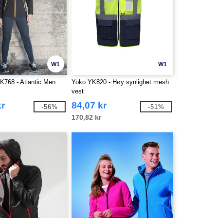
W1
W1
K768 - Atlantic Men
Yoko YK820 - Høy synlighet mesh
vest
kr
84,07 kr
-56%
-51%
170,82 kr