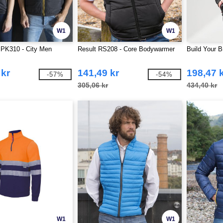
W1
W1
 PK310 - City Men
Result RS208 - Core Bodywarmer
Build Your 
 kr
141,49 kr
198,47 
-57%
-54%
305,06 kr
434,40 kr
W1
W1