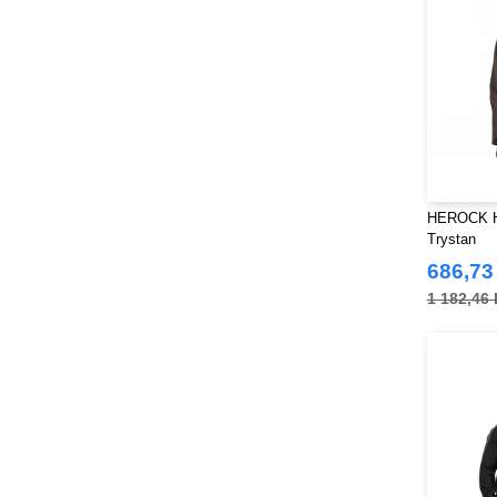
HEROCK HK
Trystan
686,73
1 182,46 