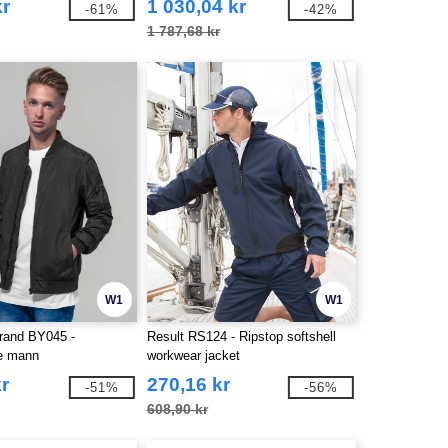
kr
1 030,04 kr
-61%
-42%
1 787,68 kr
W1
W1
Brand BY045 -
Result RS124 - Ripstop softshell
e mann
workwear jacket
kr
270,16 kr
-51%
-56%
608,90 kr