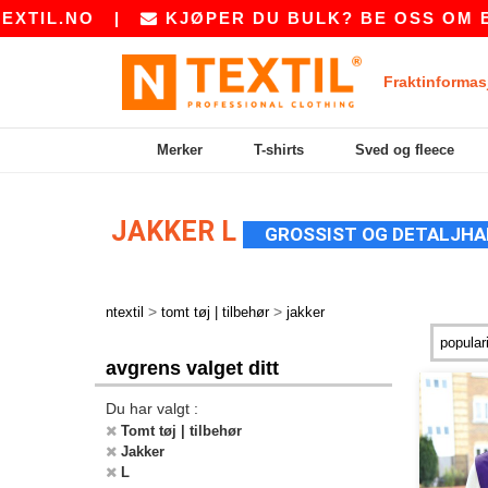
O
|
KJØPER DU BULK? BE OSS OM ET TILBU
Fraktinformas
Merker
T-shirts
Sved og fleece
JAKKER L
GROSSIST OG DETALJHA
>
>
ntextil
tomt tøj | tilbehør
jakker
avgrens valget ditt
Du har valgt :
Tomt tøj | tilbehør
Jakker
L