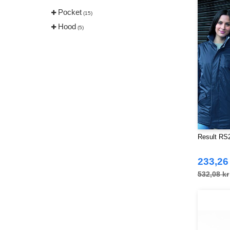
Pocket
(15)
Hood
(5)
Result RS2
233,26
532,08 kr