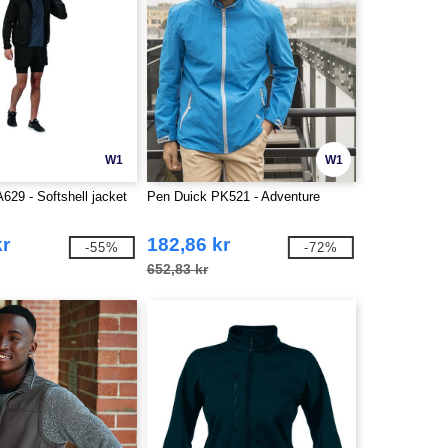
W1
W1
29 - Softshell jacket
Pen Duick PK521 - Adventure
kr
182,86 kr
-55%
-72%
652,83 kr