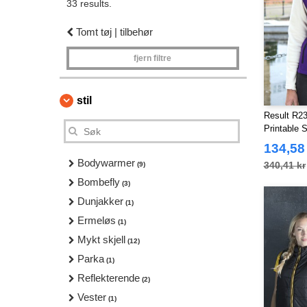
33 results.
Tomt tøj | tilbehør
fjern filtre
stil
Result R23
Printable 
134,58
Bodywarmer
340,41 kr
(9)
Bombefly
(3)
Dunjakker
(1)
Ermeløs
(1)
Mykt skjell
(12)
Parka
(1)
Reflekterende
(2)
Vester
(1)