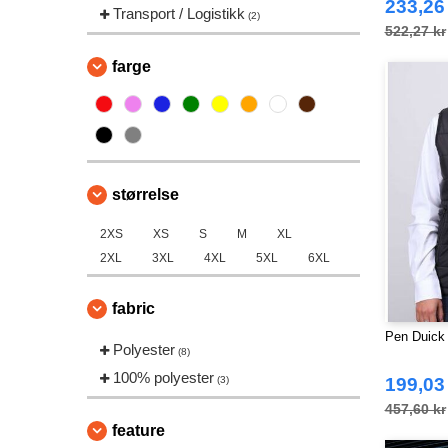
233,26
Transport / Logistikk
(2)
522,27 kr
farge
størrelse
2XS
XS
S
M
XL
2XL
3XL
4XL
5XL
6XL
fabric
Pen Duick
Polyester
(8)
100% polyester
(3)
199,03
457,60 kr
feature