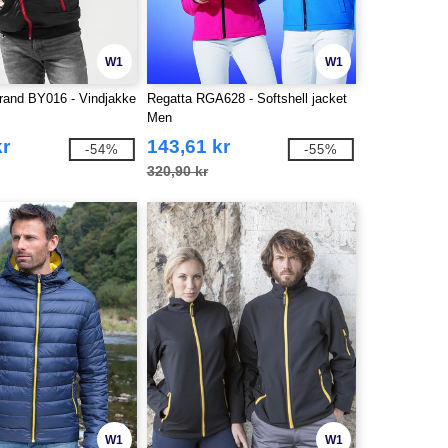
W1
W1
Brand BY016 - Vindjakke
Regatta RGA628 - Softshell jacket
Men
kr
143,61 kr
-54%
-55%
320,90 kr
W1
W1