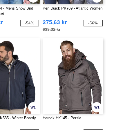
4 - Mens Snow Bird
Pen Duick PK769 - Atlantic Women
ket
kr
275,63 kr
-54%
-56%
633,32 kr
W1
W1
K535 - Winter Boardy
Herock HK145 - Persia