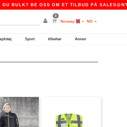
? BE OSS OM ET TILBUD PÅ
SALES@NTEXTIL.N
0
Norway
NO
ejdstøj
Sport
tilbehør
Annen