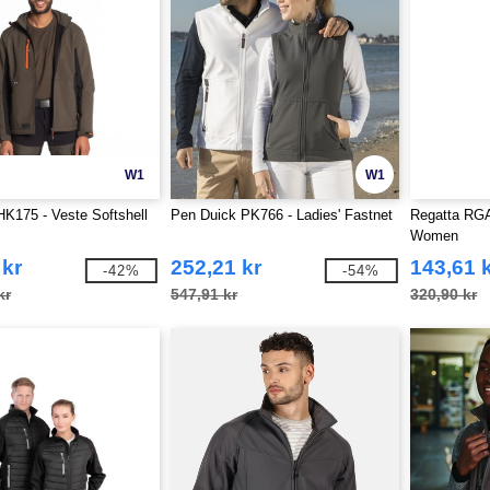
W1
W1
175 - Veste Softshell
Pen Duick PK766 - Ladies' Fastnet
Regatta RGA6
Women
 kr
252,21 kr
143,61 
-42%
-54%
kr
547,91 kr
320,90 kr