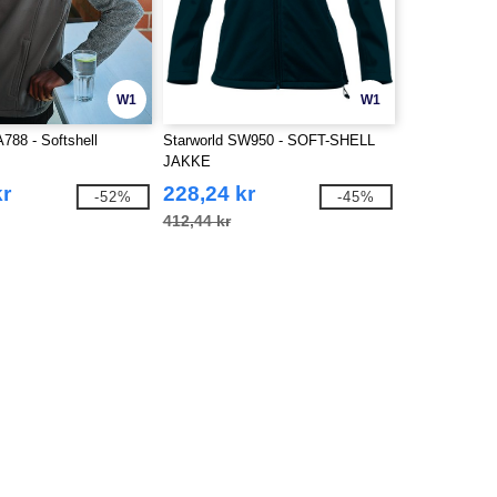
W1
W1
788 - Softshell
Starworld SW950 - SOFT-SHELL
JAKKE
kr
228,24 kr
-52%
-45%
412,44 kr