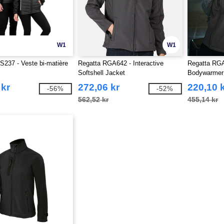
W1
W1
237 - Veste bi-matière
Regatta RGA642 - Interactive
Regatta RGA
Softshell Jacket
Bodywarmer
 kr
272,06 kr
220,10 
-56%
-52%
562,52 kr
455,14 kr