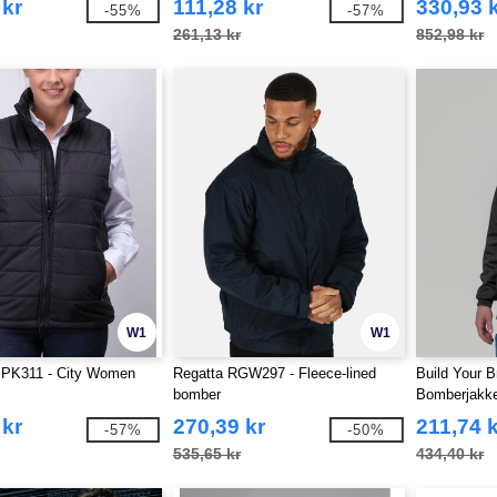
 kr
111,28 kr
330,93 
-55%
-57%
261,13 kr
852,98 kr
W1
W1
 PK311 - City Women
Regatta RGW297 - Fleece-lined
Build Your 
bomber
Bomberjakk
 kr
270,39 kr
211,74 
-57%
-50%
535,65 kr
434,40 kr