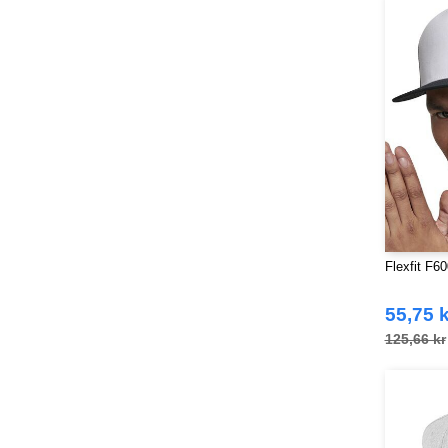
Flexfit F6
55,75 k
125,66 kr