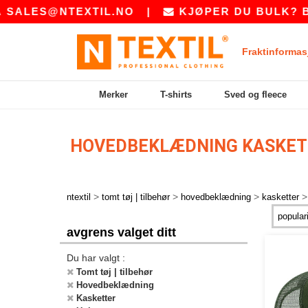
NTEXTIL.NO
|
KJØPER DU BULK? BE OSS OM
Fraktinformas
Merker
T-shirts
Sved og fleece
HOVEDBEKLÆDNING KASKET
>
>
>
ntextil
tomt tøj | tilbehør
hovedbeklædning
kasketter
avgrens valget ditt
Du har valgt :
Tomt tøj | tilbehør
Hovedbeklædning
Kasketter