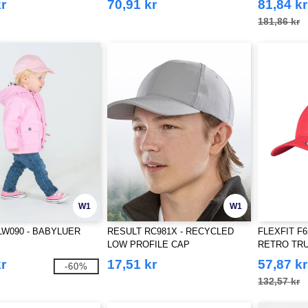
r
70,91 kr
81,84 kr
181,86 kr
W1
W1
 LW090 - BABYLUER
RESULT RC981X - RECYCLED
FLEXFIT F6
LOW PROFILE CAP
RETRO TRU
r
17,51 kr
57,87 kr
-60%
132,57 kr