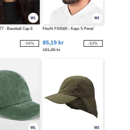
W1
W1
77 - Baseball Cap 6
Flexfit FX6560 - Kaps 5 Panel
85,19 kr
-54%
-53%
181,86 kr
W1
W1