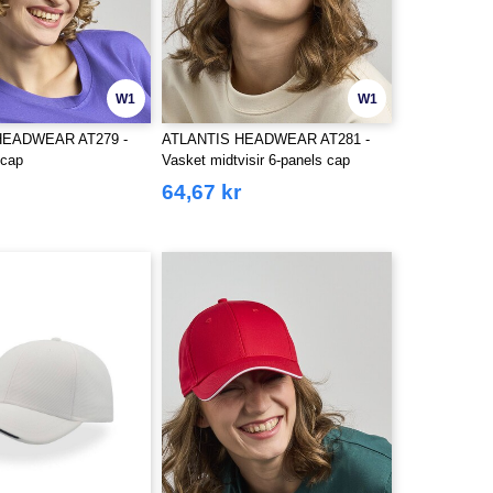
W1
W1
HEADWEAR AT279 -
ATLANTIS HEADWEAR AT281 -
 cap
Vasket midtvisir 6-panels cap
64,67 kr