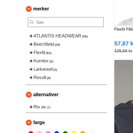
merker
Flexfit F66
ATLANTIS HEADWEAR
(39)
57,87 k
Beechfield
(19)
125,66 kr
Flexfit
(51)
Korntex
(1)
Larkwood
(1)
Result
(3)
alternativer
Riv av
(3)
farge