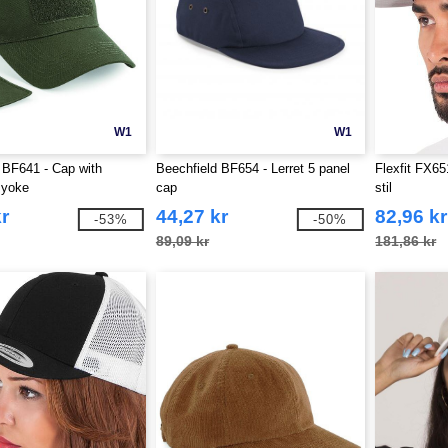
W1
W1
 BF641 - Cap with
Beechfield BF654 - Lerret 5 panel
Flexfit FX65
 yoke
cap
stil
r
44,27 kr
82,96 kr
-53%
-50%
89,09 kr
181,86 kr