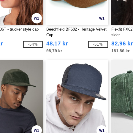
W1
W1
06T - trucker style cap
Beechfield BF682 - Heritage Velvet
Flexfit FX62
Cap
sider
r
48,17 kr
82,96 kr
-54%
-51%
98,79 kr
181,86 kr
W1
W1