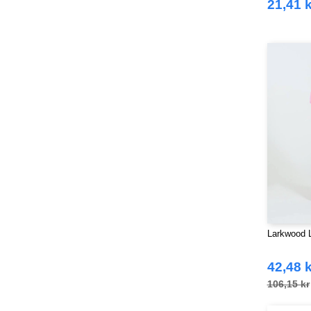
21,41 k
Larkwood
42,48 k
106,15 kr