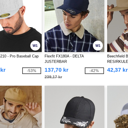
W1
W1
6210 - Pro Baseball Cap
Flexfit FX180A - DELTA
Beechfield 
JUSTERBAR
RESIRKUL
OUTDOOR 
 kr
137,70 kr
42,37 kr
-53%
-42%
239,17 kr