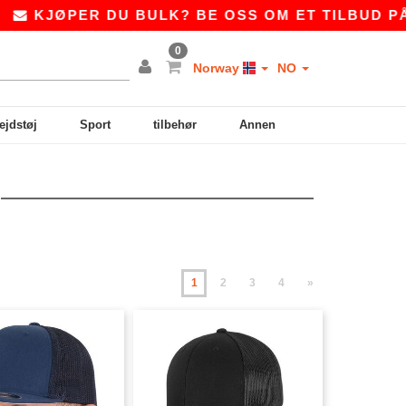
R DU BULK? BE OSS OM ET TILBUD PÅ
SALES@
0
Norway
NO
ejdstøj
Sport
tilbehør
Annen
1
2
3
4
»