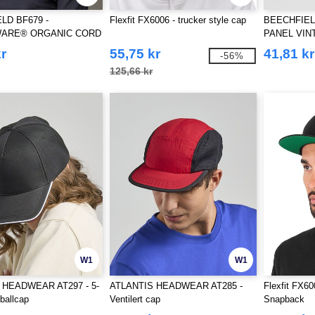
LD BF679 -
Flexfit FX6006 - trucker style cap
BEECHFIEL
ARE® ORGANIC CORD
PANEL VIN
CAP
r
55,75 kr
41,81 kr
-56%
125,66 kr
W1
W1
 HEADWEAR AT297 - 5-
ATLANTIS HEADWEAR AT285 -
Flexfit FX60
ballcap
Ventilert cap
Snapback