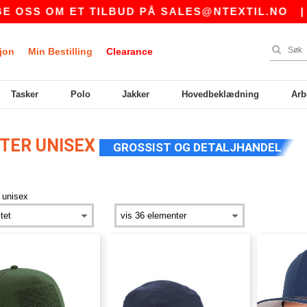
 ET TILBUD PÅ
SALES@NTEXTIL.NO
|
KJØPE
jon
Min Bestilling
Clearance
Tasker
Polo
Jakker
Hovedbeklædning
Arb
TER UNISEX
GROSSIST OG DETALJHANDEL
>
unisex