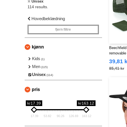
Unisex
114 results.
Hovedbeklædning
fjern filtre
kjønn
Beechfield
removable
Kids
(1)
39,81 k
Men
(115)
85,41 kr
Unisex
(114)
pris
kr17.39
kr163.12
17.39
53.82
90.26
126.69
163.12