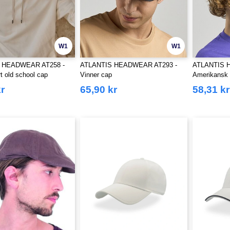
W1
W1
 HEADWEAR AT258 -
ATLANTIS HEADWEAR AT293 -
ATLANTIS 
rt old school cap
Vinner cap
Amerikansk
r
65,90 kr
58,31 kr