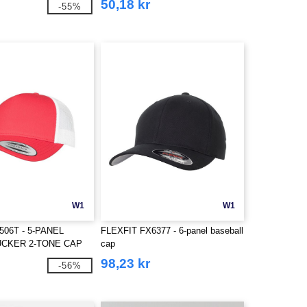
50,18 kr
-55%
W1
W1
506T - 5-PANEL
FLEXFIT FX6377 - 6-panel baseball
CKER 2-TONE CAP
cap
98,23 kr
-56%