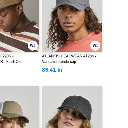
W1
W1
BF220R -
ATLANTIS HEADWEAR AT284 -
ERT FLEECE
Vannavstøtende cap
CAMPER CAP
85,41 kr