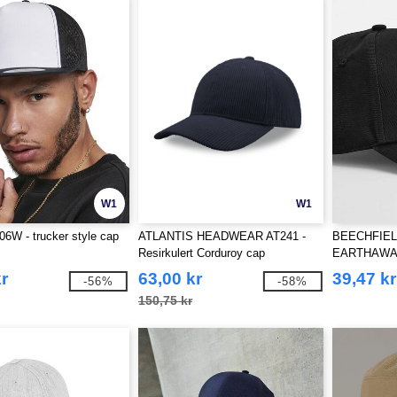
W1
W1
006W - trucker style cap
ATLANTIS HEADWEAR AT241 -
BEECHFIEL
Resirkulert Corduroy cap
EARTHAWA
ORGANIC C
r
63,00 kr
39,47 kr
-56%
-58%
150,75 kr