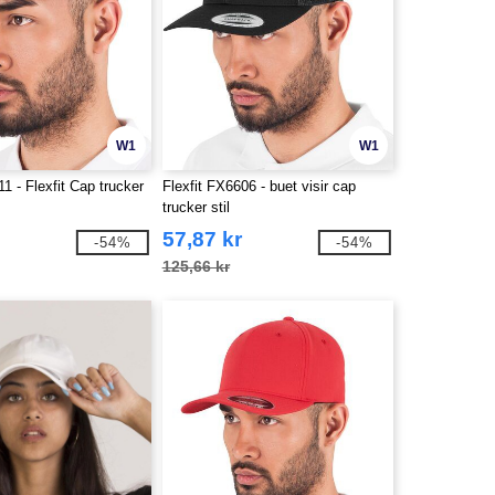
W1
W1
11 - Flexfit Cap trucker
Flexfit FX6606 - buet visir cap
trucker stil
57,87 kr
-54%
-54%
125,66 kr