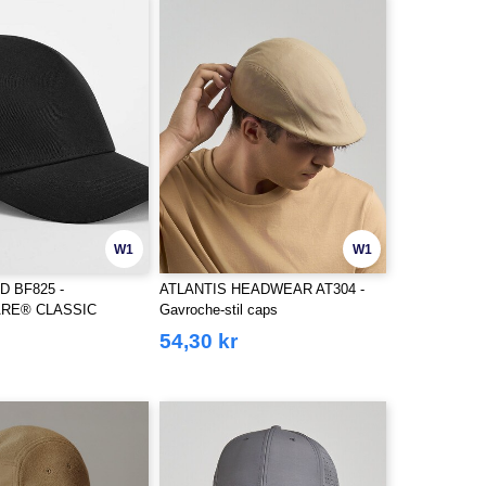
W1
W1
D BF825 -
ATLANTIS HEADWEAR AT304 -
RE® CLASSIC
Gavroche-stil caps
OTTON 5 PANEL CAP
54,30 kr