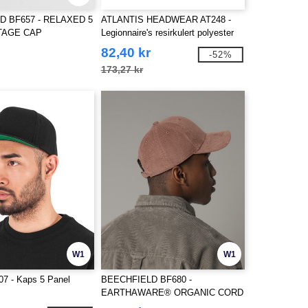
D BF657 - RELAXED 5
ATLANTIS HEADWEAR AT248 -
TAGE CAP
Legionnaire's resirkulert polyester
cap
82,40 kr
-52%
173,27 kr
W1
W1
07 - Kaps 5 Panel
BEECHFIELD BF680 -
EARTHAWARE® ORGANIC CORD
BASEBALL CAP