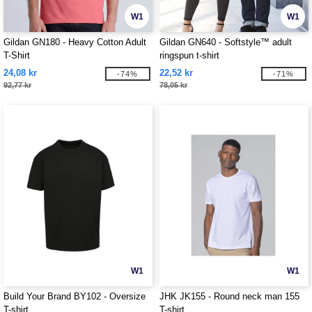
W1
W1
Gildan GN180 - Heavy Cotton Adult
Gildan GN640 - Softstyle™ adult
T-Shirt
ringspun t-shirt
24,08 kr
22,52 kr
-74%
-71%
92,77 kr
78,05 kr
W1
W1
Build Your Brand BY102 - Oversize
JHK JK155 - Round neck man 155
T-shirt
T-shirt