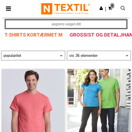
×
Ntextil-app
0
Last ned app
|
Bedre priser i appen!
avgrens valget ditt
GROSSIST OG DETALJHA
T-SHIRTS KORTÆRMET M