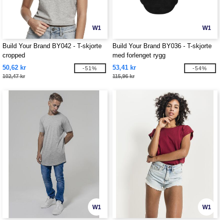
W1
W1
Build Your Brand BY042 - T-skjorte
Build Your Brand BY036 - T-skjorte
cropped
med forlenget rygg
50,62 kr
53,41 kr
-51%
-54%
102,47 kr
115,96 kr
W1
W1