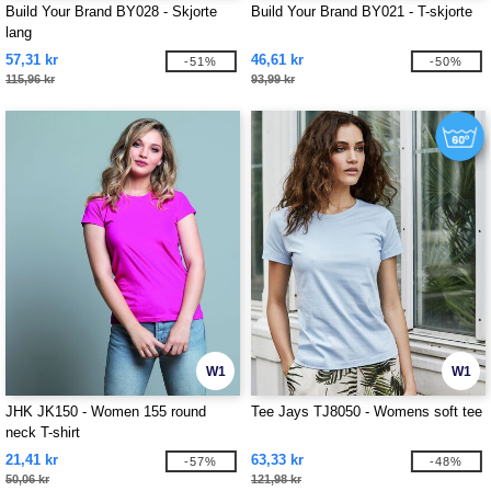
Build Your Brand BY028 - Skjorte
Build Your Brand BY021 - T-skjorte
lang
57,31 kr
46,61 kr
-51%
-50%
115,96 kr
93,99 kr
W1
W1
JHK JK150 - Women 155 round
Tee Jays TJ8050 - Womens soft tee
neck T-shirt
21,41 kr
63,33 kr
-57%
-48%
50,06 kr
121,98 kr