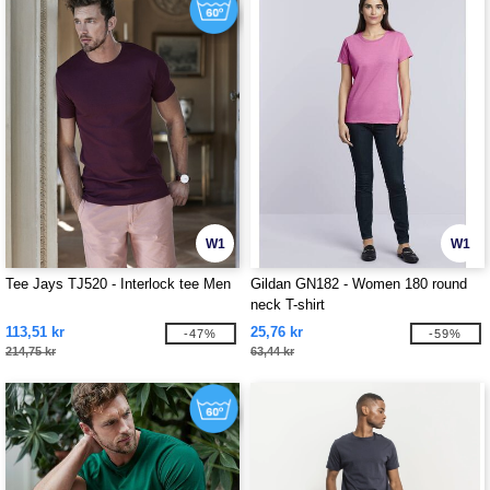
W1
W1
Tee Jays TJ520 - Interlock tee Men
Gildan GN182 - Women 180 round
neck T-shirt
113,51 kr
25,76 kr
-47%
-59%
214,75 kr
63,44 kr