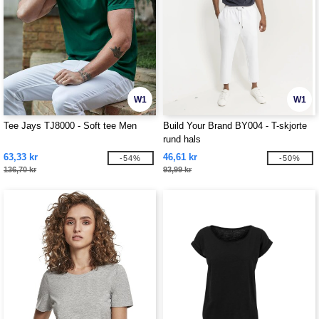
W1
W1
Tee Jays TJ8000 - Soft tee Men
Build Your Brand BY004 - T-skjorte
rund hals
63,33 kr
46,61 kr
-54%
-50%
136,70 kr
93,99 kr