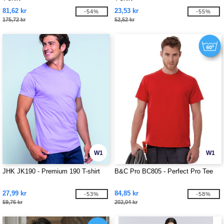
81,62 kr
23,53 kr
-54%
-55%
175,72 kr
52,52 kr
W1
W1
JHK JK190 - Premium 190 T-shirt
B&C Pro BC805 - Perfect Pro Tee
27,99 kr
84,85 kr
-53%
-58%
59,76 kr
202,04 kr