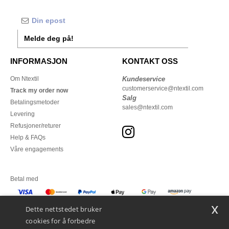
Melde deg på!
INFORMASJON
KONTAKT OSS
Om Ntextil
Kundeservice
customerservice@ntextil.com
Track my order now
Salg
Betalingsmetoder
sales@ntextil.com
Levering
Refusjoner/returer
Help & FAQs
Våre engagements
Betal med
x
Vi sender med
Dette nettstedet bruker
cookies for å forbedre