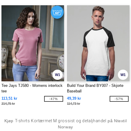
W1
W1
Tee Jays TJ580 - Womens interlock
Build Your Brand BY007 - Skjorte
tee
Baseball
113,51 kr
49,39 kr
-47%
-57%
214,75 kr
114,73 kr
Kjøp
T-shirts Kortærmet M grossist og detaljhandel
på Ntextil
Norway