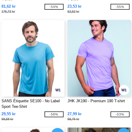
81,62 kr
23,53 kr
-54%
-55%
175,72 kr
52,52 kr
W1
W1
SANS Étiquette SE100 - No Label
JHK JK190 - Premium 190 T-shirt
Sport Tee-Shirt
29,55 kr
27,99 kr
-58%
-53%
69,58 kr
59,76 kr