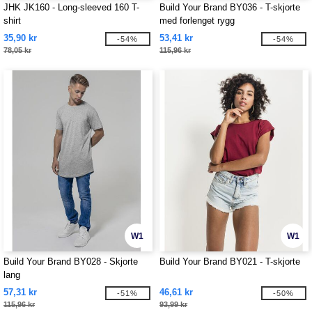
JHK JK160 - Long-sleeved 160 T-
Build Your Brand BY036 - T-skjorte
shirt
med forlenget rygg
35,90 kr
53,41 kr
-54%
-54%
78,05 kr
115,96 kr
W1
W1
Build Your Brand BY028 - Skjorte
Build Your Brand BY021 - T-skjorte
lang
57,31 kr
46,61 kr
-51%
-50%
115,96 kr
93,99 kr