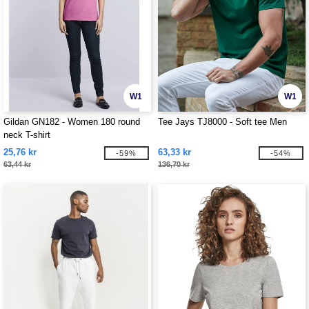
W1
W1
Gildan GN182 - Women 180 round
Tee Jays TJ8000 - Soft tee Men
neck T-shirt
25,76 kr
63,33 kr
-59%
-54%
63,44 kr
136,70 kr