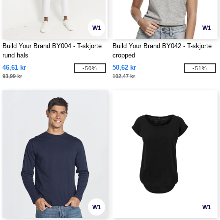
W1
W1
Build Your Brand BY004 - T-skjorte
Build Your Brand BY042 - T-skjorte
rund hals
cropped
46,61 kr
50,62 kr
-50%
-51%
93,99 kr
102,47 kr
W1
W1