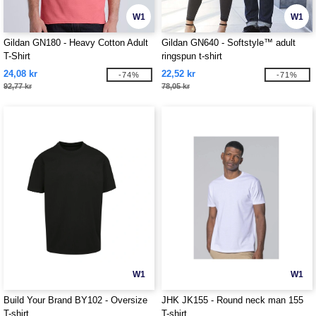
W1
W1
Gildan GN180 - Heavy Cotton Adult
Gildan GN640 - Softstyle™ adult
T-Shirt
ringspun t-shirt
24,08 kr
22,52 kr
-74%
-71%
92,77 kr
78,05 kr
W1
W1
Build Your Brand BY102 - Oversize
JHK JK155 - Round neck man 155
T-shirt
T-shirt