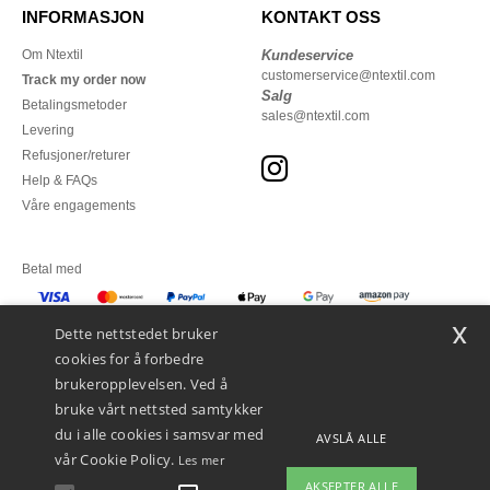
INFORMASJON
KONTAKT OSS
Om Ntextil
Kundeservice
customerservice@ntextil.com
Track my order now
Salg
Betalingsmetoder
sales@ntextil.com
Levering
Refusjoner/returer
Help & FAQs
Våre engagements
Betal med
x
Vi sender med
Dette nettstedet bruker
cookies for å forbedre
brukeropplevelsen. Ved å
bruke vårt nettsted samtykker
du i alle cookies i samsvar med
AVSLÅ ALLE
vår Cookie Policy.
Les mer
AKSEPTER ALLE