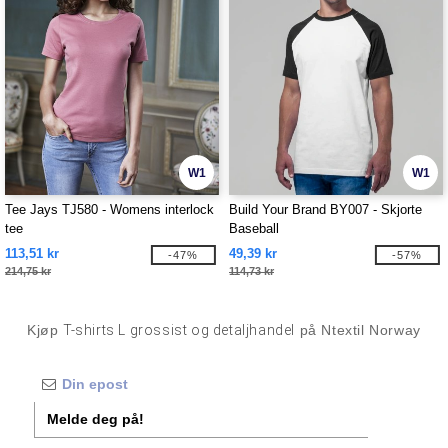
W1
W1
Tee Jays TJ580 - Womens interlock
Build Your Brand BY007 - Skjorte
tee
Baseball
113,51 kr
49,39 kr
-47%
-57%
214,75 kr
114,73 kr
Kjøp
T-shirts L grossist og detaljhandel
på Ntextil Norway
Melde deg på!