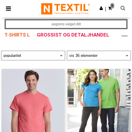
×
Ntextil-app
0
Last ned app
|
Bedre priser i appen!
avgrens valget ditt
GROSSIST OG DETALJHANDEL
T-SHIRTS L