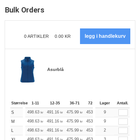
Bulk Orders
0
ARTIKLER
0.00
KR
Asurblå
Størrelse
1-11
12-35
36-71
72-143
Lager
144-287
Antall.
288 +
498.63
491.16
475.99
453.36
9
430.72
419.35
S
kr
kr
kr
kr
kr
498.63
491.16
475.99
453.36
9
430.72
419.35
M
kr
kr
kr
kr
kr
498.63
491.16
475.99
453.36
2
430.72
419.35
L
kr
kr
kr
kr
kr
498.63
491.16
475.99
453.36
3
430.72
419.35
XL
kr
kr
kr
kr
kr