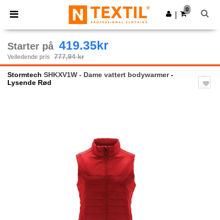
×
Ntextil-app
0
Last ned app
|
Bedre priser i appen!
419.35kr
Starter på
777,94 kr
Veiledende pris
Stormtech
SHKXV1W - Dame vattert bodywarmer
-
Lysende Rød
Previous
Next