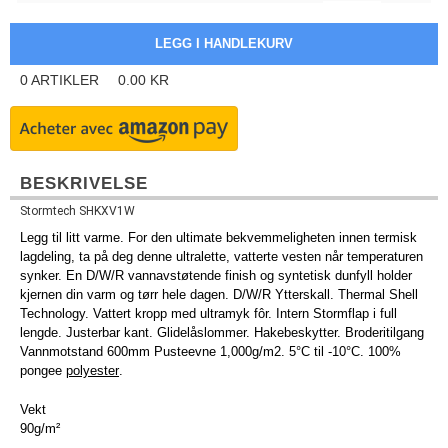
0
ARTIKLER
0.00
KR
BESKRIVELSE
Stormtech SHKXV1W
Legg til litt varme. For den ultimate bekvemmeligheten innen termisk
lagdeling, ta på deg denne ultralette, vatterte vesten når temperaturen
synker. En D/W/R vannavstøtende finish og syntetisk dunfyll holder
kjernen din varm og tørr hele dagen. D/W/R Ytterskall. Thermal Shell
Technology. Vattert kropp med ultramyk fôr. Intern Stormflap i full
lengde. Justerbar kant. Glidelåslommer. Hakebeskytter. Broderitilgang
Vannmotstand 600mm Pusteevne 1,000g/m2. 5°C til -10°C. 100%
pongee
polyester
.
Vekt
90g/m²