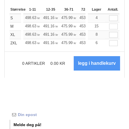
Størrelse
1-11
12-35
36-71
72-143
Lager
144-287
Antall.
288 +
498.63
491.16
475.99
453.36
4
430.72
419.35
S
kr
kr
kr
kr
kr
498.63
491.16
475.99
453.36
15
430.72
419.35
M
kr
kr
kr
kr
kr
498.63
491.16
475.99
453.36
8
430.72
419.35
XL
kr
kr
kr
kr
kr
498.63
491.16
475.99
453.36
6
430.72
419.35
2XL
kr
kr
kr
kr
kr
0
ARTIKLER
0.00
KR
Melde deg på!