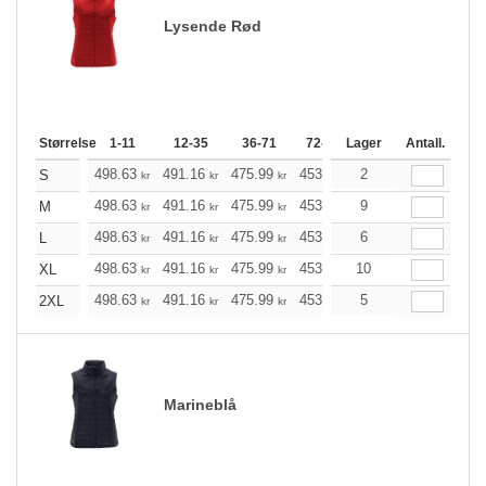
Lysende Rød
Størrelse
1-11
12-35
36-71
72-143
Lager
144-287
Antall.
288 +
498.63
491.16
475.99
453.36
2
430.72
419.35
S
kr
kr
kr
kr
kr
498.63
491.16
475.99
453.36
9
430.72
419.35
M
kr
kr
kr
kr
kr
498.63
491.16
475.99
453.36
6
430.72
419.35
L
kr
kr
kr
kr
kr
498.63
491.16
475.99
453.36
10
430.72
419.35
XL
kr
kr
kr
kr
kr
498.63
491.16
475.99
453.36
5
430.72
419.35
2XL
kr
kr
kr
kr
kr
Marineblå