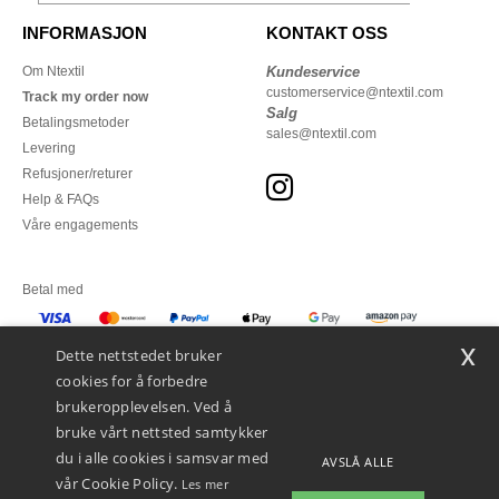
INFORMASJON
KONTAKT OSS
Om Ntextil
Kundeservice
customerservice@ntextil.com
Track my order now
Salg
Betalingsmetoder
sales@ntextil.com
Levering
Refusjoner/returer
Help & FAQs
Våre engagements
Betal med
x
Vi sender med
Dette nettstedet bruker
cookies for å forbedre
brukeropplevelsen. Ved å
bruke vårt nettsted samtykker
du i alle cookies i samsvar med
AVSLÅ ALLE
vår Cookie Policy.
Les mer