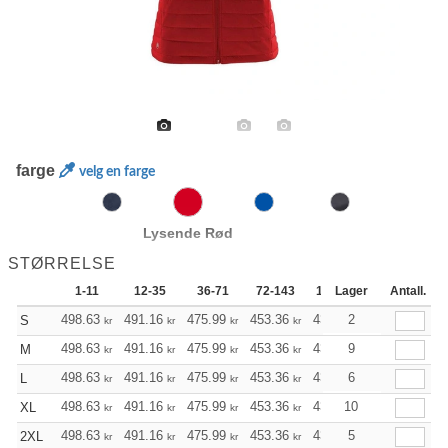
farge
velg en farge
Lysende Rød
STØRRELSE
1-11
12-35
36-71
72-143
144-287
Lager
288 +
Antall.
498.63
491.16
475.99
453.36
430.72
2
419.35
S
kr
kr
kr
kr
kr
kr
498.63
491.16
475.99
453.36
430.72
9
419.35
M
kr
kr
kr
kr
kr
kr
498.63
491.16
475.99
453.36
430.72
6
419.35
L
kr
kr
kr
kr
kr
kr
498.63
491.16
475.99
453.36
430.72
10
419.35
XL
kr
kr
kr
kr
kr
kr
498.63
491.16
475.99
453.36
430.72
5
419.35
2XL
kr
kr
kr
kr
kr
kr