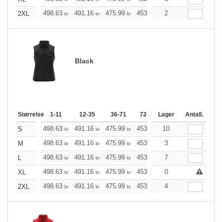
498.63
491.16
475.99
453.36
2
430.72
419.35
2XL
kr
kr
kr
kr
kr
Black
Størrelse
1-11
12-35
36-71
72-143
Lager
144-287
Antall.
288 +
498.63
491.16
475.99
453.36
10
430.72
419.35
S
kr
kr
kr
kr
kr
498.63
491.16
475.99
453.36
3
430.72
419.35
M
kr
kr
kr
kr
kr
498.63
491.16
475.99
453.36
7
430.72
419.35
L
kr
kr
kr
kr
kr
498.63
491.16
475.99
453.36
0
430.72
419.35
XL
kr
kr
kr
kr
kr
498.63
491.16
475.99
453.36
4
430.72
419.35
2XL
kr
kr
kr
kr
kr